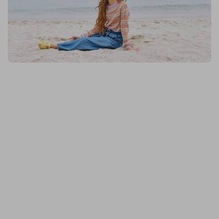
Blukids, Tricot Rigato Multicolor In Puro Cotone Ragazza, Donna
Blukids, Shorts In Denim Di Puro Cotone Ragazza, Donna