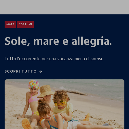
25.99 EUR
19.99 EUR
13.9
MARE
COSTUMI
Sole, mare e allegria.
Tutto l’occorrente per una vacanza piena di sorrisi.
SCOPRI TUTTO
SCOPRI TUTTO