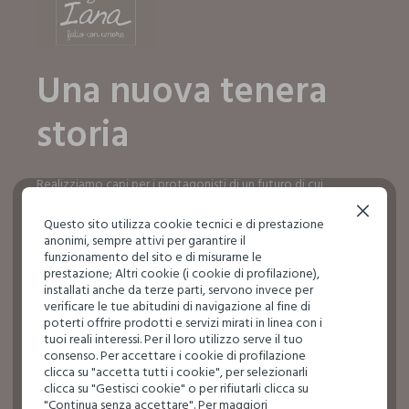
Una nuova tenera
storia
Realizziamo capi per i protagonisti di un futuro di cui
dobbiamo prenderci cura ogni giorno, fin da subito.
Continua senza accettare
Questo sito utilizza cookie tecnici e di prestazione
SCOPRI IL MONDO IANA
anonimi, sempre attivi per garantire il
SCOPRI IL MONDO IANA
funzionamento del sito e di misurarne le
prestazione; Altri cookie (i cookie di profilazione),
installati anche da terze parti, servono invece per
verificare le tue abitudini di navigazione al fine di
poterti offrire prodotti e servizi mirati in linea con i
tuoi reali interessi. Per il loro utilizzo serve il tuo
consenso. Per accettare i cookie di profilazione
clicca su "accetta tutti i cookie", per selezionarli
clicca su "Gestisci cookie" o per rifiutarli clicca su
"Continua senza accettare". Per maggiori