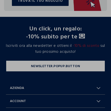
TROVA IL TUO NEGOZIO
TROVA IL TUO NEGOZIO
footer.ariatitle
Un click, un regalo:
-10% subito per te 💌
Iscriviti ora alla newsletter e ottieni il
-10% di sconto
sul
tuo prossimo acquisto!
AZIENDA
Chi Siamo
Franchising
ACCOUNT
Spedizioni
Resi e cambi
Log in / Sign in
Ordini