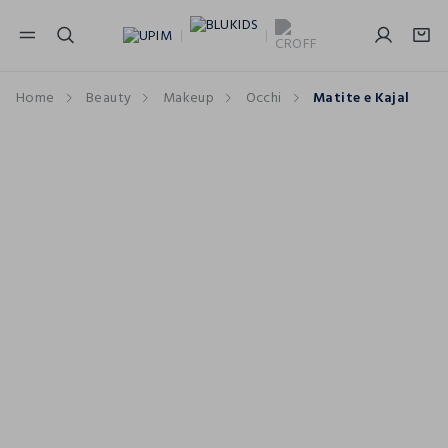
NAVIGATION.ARIA.GOTOMAINCONTENT
NAVIGATION.ARIA.GOTOFOOTER
Home
Beauty
Makeup
Occhi
Matite e Kajal