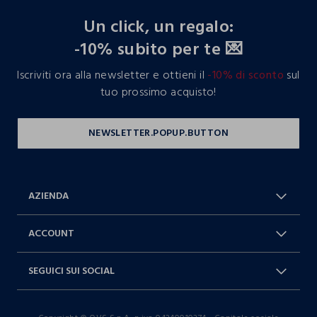
Un click, un regalo:
-10% subito per te 💌
Iscriviti ora alla newsletter e ottieni il
-10% di sconto
sul
tuo prossimo acquisto!
AZIENDA
Chi Siamo
Franchising
ACCOUNT
Spedizioni
Resi e cambi
Log in / Sign in
Ordini
SEGUICI SUI SOCIAL
Dichiarazione accessibilità
RaccogliAMO
Carta Fedeltà Blukids
I nostri partner
Facebook
Instagram
FAQ
Contattaci: 0412399081 (lun-ven