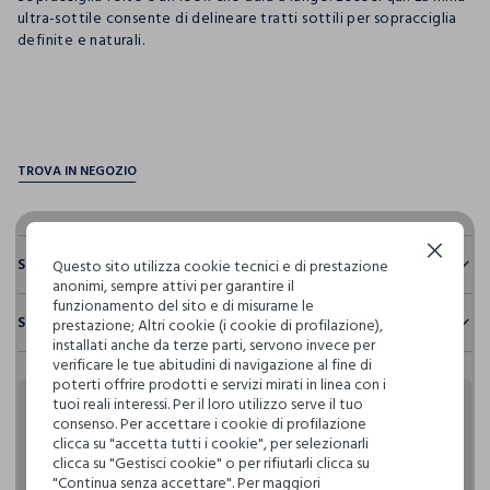
ultra-sottile consente di delineare tratti sottili per sopracciglia
definite e naturali.
pdp.loyalty.section.advantages
Continua senza accettare
Sostenibilità e trasparenza
Questo sito utilizza cookie tecnici e di prestazione
anonimi, sempre attivi per garantire il
Sicurezza
funzionamento del sito e di misurarne le
Spedizione e resi
prestazione; Altri cookie (i cookie di profilazione),
Il 100% dei nostri articoli viene sottoposto a test chimico-
installati anche da terze parti, servono invece per
fisici, per verificarne il rispetto dei limiti che abbiamo
Hai fino a 30 giorni dalla consegna del tuo ordine online per
verificare le tue abitudini di navigazione al fine di
definito per l’uso di sostanze chimiche, talvolta anche più
cambiare idea e restituire i prodotti che hai acquistato.
poterti offrire prodotti e servizi mirati in linea con i
restrittivi rispetto a quelli previsti dalla normativa
tuoi reali interessi. Per il loro utilizzo serve il tuo
internazionale.
Rendi speciali i tuoi
consenso. Per accettare i cookie di profilazione
Clicca qui per vedere i dettagli
clicca su "accetta tutti i cookie", per selezionarli
clicca su "Gestisci cookie" o per rifiutarli clicca su
acquisti
"Continua senza accettare". Per maggiori