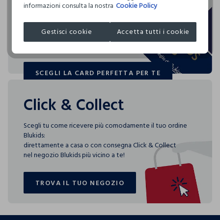
I nostri fornitori
informazioni consulta la nostra
Cookie Policy
Blukids card e Blukids Club sono le carte fedeltà che
COSNOVA ITALIA SRL
rendono
Gestisci cookie
Accetta tutti i cookie
MADE IN POLAND
speciali i tuoi acquisti: ti aspettano vantaggi, promozioni e
sorprese pensate solo per te tutto l'anno!
SCEGLI LA CARD PERFETTA PER TE
SCEGLI LA CARD PERFETTA PER TE
Click & Collect
Scegli tu come ricevere più comodamente il tuo ordine
Blukids:
direttamente a casa o con consegna Click & Collect
nel negozio Blukids più vicino a te!
TROVA IL TUO NEGOZIO
TROVA IL TUO NEGOZIO
footer.ariatitle