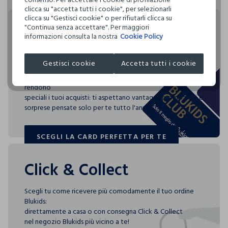
Hai fino a 30 giorni dalla consegna del tuo ordine online per
definito per l’uso di sostanze chimiche, talvolta anche più
clicca su "accetta tutti i cookie", per selezionarli
cambiare idea e restituire i prodotti che hai acquistato.
restrittivi rispetto a quelli previsti dalla normativa
clicca su "Gestisci cookie" o per rifiutarli clicca su
internazionale.
"Continua senza accettare". Per maggiori
Rendi speciali i tuoi
informazioni consulta la nostra
Cookie Policy
Clicca qui per vedere i dettagli
acquisti
Gestisci cookie
Accetta tutti i cookie
I nostri fornitori
Blukids card e Blukids Club sono le carte fedeltà che
COSNOVA ITALIA SRL
rendono
MADE IN CHINA
speciali i tuoi acquisti: ti aspettano vantaggi, promozioni e
sorprese pensate solo per te tutto l'anno!
SCEGLI LA CARD PERFETTA PER TE
SCEGLI LA CARD PERFETTA PER TE
Click & Collect
Scegli tu come ricevere più comodamente il tuo ordine
Blukids:
direttamente a casa o con consegna Click & Collect
nel negozio Blukids più vicino a te!