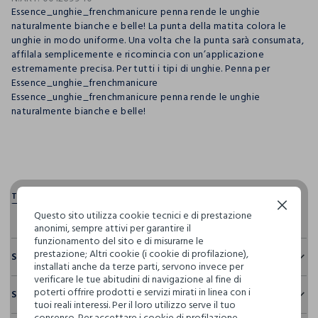
Essence_unghie_frenchmanicure penna rende le unghie
naturalmente bianche e belle! La punta della matita colora le
unghie in modo uniforme. Una volta che la punta sarà consumata,
affilala semplicemente e ricomincia con un’applicazione
estremamente precisa. Per tutti i tipi di unghie. Penna per
Essence_unghie_frenchmanicure
Essence_unghie_frenchmanicure penna rende le unghie
naturalmente bianche e belle!
pdp.loyalty.section.advantages
Continua senza accettare
Questo sito utilizza cookie tecnici e di prestazione
anonimi, sempre attivi per garantire il
funzionamento del sito e di misurarne le
prestazione; Altri cookie (i cookie di profilazione),
Sostenibilità e trasparenza
installati anche da terze parti, servono invece per
verificare le tue abitudini di navigazione al fine di
Sicurezza
poterti offrire prodotti e servizi mirati in linea con i
Spedizione e resi
Il 100% dei nostri articoli viene sottoposto a test chimico-
tuoi reali interessi. Per il loro utilizzo serve il tuo
fisici, per verificarne il rispetto dei limiti che abbiamo
consenso. Per accettare i cookie di profilazione