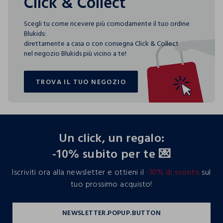
Click & Collect
Scegli tu come ricevere più comodamente il tuo ordine
Blukids:
direttamente a casa o con consegna Click & Collect
nel negozio Blukids più vicino a te!
TROVA IL TUO NEGOZIO
TROVA IL TUO NEGOZIO
footer.ariatitle
Un click, un regalo:
-10% subito per te 💌
Iscriviti ora alla newsletter e ottieni il
-10% di sconto
sul
tuo prossimo acquisto!