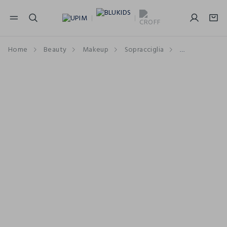
NAVIGATION.ARIA.GOTOMAINCONTENT
NAVIGATION.ARIA.GOTOFOOTER
Home
Beauty
Makeup
Sopracciglia
Matite Sopra