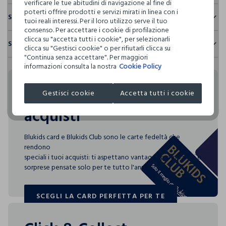
verificare le tue abitudini di navigazione al fine di
poterti offrire prodotti e servizi mirati in linea con i
Sostenibilità e trasparenza
tuoi reali interessi. Per il loro utilizzo serve il tuo
consenso. Per accettare i cookie di profilazione
Sicurezza
clicca su "accetta tutti i cookie", per selezionarli
Spedizione e resi
Il 100% dei nostri articoli viene sottoposto a test chimico-
clicca su "Gestisci cookie" o per rifiutarli clicca su
fisici, per verificarne il rispetto dei limiti che abbiamo
"Continua senza accettare". Per maggiori
Hai fino a 30 giorni dalla consegna del tuo ordine online per
definito per l’uso di sostanze chimiche, talvolta anche più
informazioni consulta la nostra
Cookie Policy
cambiare idea e restituire i prodotti che hai acquistato.
restrittivi rispetto a quelli previsti dalla normativa
internazionale.
Rendi speciali i tuoi
Gestisci cookie
Accetta tutti i cookie
Clicca qui per vedere i dettagli
acquisti
I nostri fornitori
Blukids card e Blukids Club sono le carte fedeltà che
L'OREAL ITALIA S.P.A.
rendono
MADE IN CHINA
speciali i tuoi acquisti: ti aspettano vantaggi, promozioni e
sorprese pensate solo per te tutto l'anno!
SCEGLI LA CARD PERFETTA PER TE
SCEGLI LA CARD PERFETTA PER TE