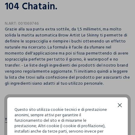
104 Chatain.
N.ART:
001069746
Grazie alla sua punta extra sottile, da 1,5 millimetri, ma molto
solida la matita automatica Brow Artist Le Skinny ti permette di
definire le sopracciglia e riempire i buchi ottenendo un effetto
naturale ma ricercato. La formula è facile da sfumare nel
momento dell'applicazione ma poi si fissa permettendo di avere
sopracciglia perfette per tutto il giorno, è waterpoof e no
transfer. - Le liste degli ingredienti dei prodotti del nostro brand
vengono regolarmente aggiornate. Ti invitiamo quindi a leggere
la lista che trovi sulla confezione del prodotto per assicurarti che
gli ingredienti siano adatti al tuo utilizzo personale.
pdp.loyalty.section.advantages
Continua senza accettare
Questo sito utilizza cookie tecnici e di prestazione
anonimi, sempre attivi per garantire il
funzionamento del sito e di misurarne le
prestazione; Altri cookie (i cookie di profilazione),
installati anche da terze parti, servono invece per