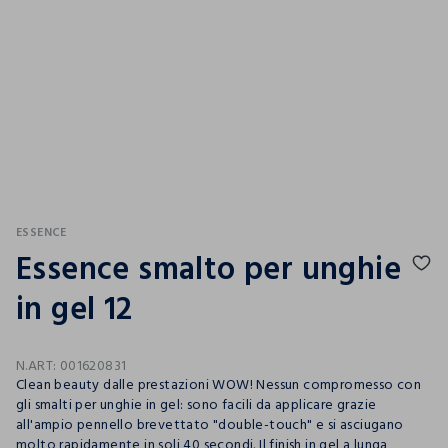
ESSENCE
Essence smalto per unghie
in gel 12
N.ART:
001620831
Clean beauty dalle prestazioni WOW! Nessun compromesso con
gli smalti per unghie in gel: sono facili da applicare grazie
all'ampio pennello brevettato "double-touch" e si asciugano
molto rapidamente in soli 40 secondi. Il finish in gel a lunga