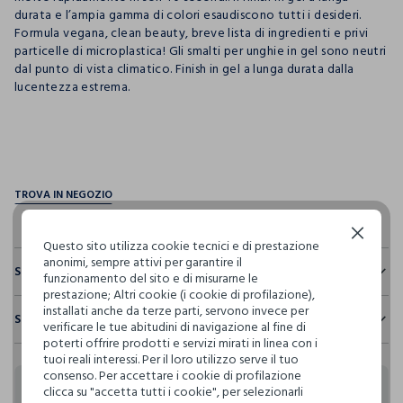
durata e l’ampia gamma di colori esaudiscono tutti i desideri.
Formula vegana, clean beauty, breve lista di ingredienti e privi
particelle di microplastica! Gli smalti per unghie in gel sono neutri
dal punto di vista climatico. Finish in gel a lunga durata dalla
lucentezza estrema.
pdp.loyalty.section.advantages
Continua senza accettare
Questo sito utilizza cookie tecnici e di prestazione
anonimi, sempre attivi per garantire il
Sostenibilità e trasparenza
funzionamento del sito e di misurarne le
prestazione; Altri cookie (i cookie di profilazione),
Sicurezza
installati anche da terze parti, servono invece per
Spedizione e resi
Il 100% dei nostri articoli viene sottoposto a test chimico-
verificare le tue abitudini di navigazione al fine di
fisici, per verificarne il rispetto dei limiti che abbiamo
poterti offrire prodotti e servizi mirati in linea con i
Hai fino a 30 giorni dalla consegna del tuo ordine online per
definito per l’uso di sostanze chimiche, talvolta anche più
tuoi reali interessi. Per il loro utilizzo serve il tuo
cambiare idea e restituire i prodotti che hai acquistato.
restrittivi rispetto a quelli previsti dalla normativa
consenso. Per accettare i cookie di profilazione
internazionale.
clicca su "accetta tutti i cookie", per selezionarli