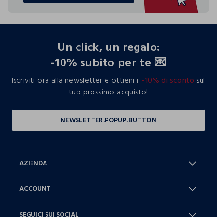
footer.ariatitle
Un click, un regalo:
-10% subito per te 💌
Iscriviti ora alla newsletter e ottieni il
-10% di sconto
sul
tuo prossimo acquisto!
AZIENDA
Chi Siamo
Franchising
ACCOUNT
Spedizioni
Resi e cambi
Log in / Sign in
Ordini
SEGUICI SUI SOCIAL
Dichiarazione accessibilità
RaccogliAMO