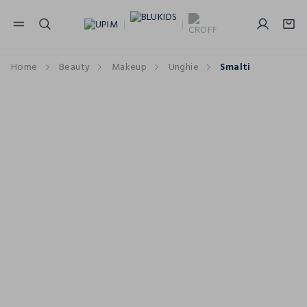
NAVIGATION.ARIA.GOTOMAINCONTENT
NAVIGATION.ARIA.GOTOFOOTER
Home
Beauty
Makeup
Unghie
Smalti