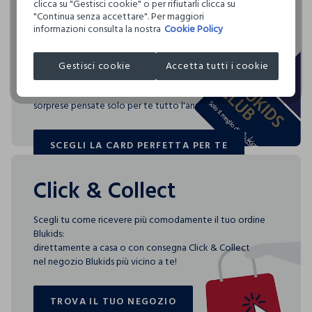
Rendi speciali i tuoi
clicca su "Gestisci cookie" o per rifiutarli clicca su
Clicca qui per vedere i dettagli
"Continua senza accettare". Per maggiori
acquisti
informazioni consulta la nostra
Cookie Policy
I nostri fornitori
Blukids card e Blukids Club sono le carte fedeltà che
COSNOVA ITALIA SRL
Gestisci cookie
Accetta tutti i cookie
rendono
speciali i tuoi acquisti: ti aspettano vantaggi, promozioni e
sorprese pensate solo per te tutto l'anno!
SCEGLI LA CARD PERFETTA PER TE
SCEGLI LA CARD PERFETTA PER TE
Click & Collect
Scegli tu come ricevere più comodamente il tuo ordine
Blukids:
direttamente a casa o con consegna Click & Collect
nel negozio Blukids più vicino a te!
TROVA IL TUO NEGOZIO
TROVA IL TUO NEGOZIO