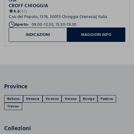
CASA
CROFF CHIOGGIA
4.6
(43)
C.so del Popolo, 1376, 30015 Chioggia (Venezia) Italia
Aperto
09:00-12:30, 15:30-19:30
INDICAZIONI
MAGGIORI INFO
Province
Belluno
Venezia
Vicenza
Verona
Rovigo
Padova
Treviso
Collezioni