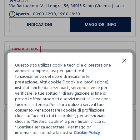
4.3
(28)
Via Battaglione Val Leogra, 56, 36015 Schio (Vicenza) Italia
Aperto
09:00-12:30, 16:00-19:30
INDICAZIONI
MAGGIORI INFO
CORNER BLUKIDS
UOMO
DONNA
BAMBINO
CASA
UPIM MONTECCHIO
Continua senza accettare
Questo sito utilizza cookie tecnici e di prestazione
4.0
(370)
anonimi, sempre attivi per garantire il
Via Bruschi, 34, 36075 Montecchio Maggiore (Vicenza) Italia
funzionamento del sito e di misurarne le
Aperto
09:00-12:30, 15:30-19:30
prestazione; Altri cookie (i cookie di profilazione),
installati anche da terze parti, servono invece per
INDICAZIONI
MAGGIORI INFO
verificare le tue abitudini di navigazione al fine di
poterti offrire prodotti e servizi mirati in linea con i
tuoi reali interessi. Per il loro utilizzo serve il tuo
consenso. Per accettare i cookie di profilazione
clicca su "accetta tutti i cookie", per selezionarli
CORNER BLUKIDS
clicca su "Gestisci cookie" o per rifiutarli clicca su
UOMO
DONNA
BAMBINO
PROFUMERIA
CASA
"Continua senza accettare". Per maggiori
UPIM SEDICO
informazioni consulta la nostra
Cookie Policy
3.7
(15)