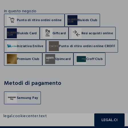
In questo negozio
Punto di ritiro ordini online
Blukids Club
Blukids Card
Giftcard
Resi acquisti online
Iniziativa Enilive
Punto di ritiro ordini online CROFF
Premium Club
Upimcard
Croff Club
Metodi di pagamento
Samsung Pay
legal.cookiecenter.text
LEGAL.COOKIE