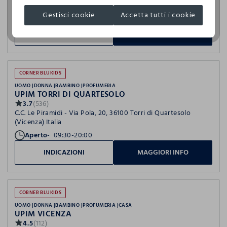
Via Feltre, 68, 32036 Sedico (Belluno) Italia
Gestisci cookie
Accetta tutti i cookie
Aperto
08:30-12:30, 15:30-19:30
INDICAZIONI
MAGGIORI INFO
CORNER BLUKIDS
UOMO
DONNA
BAMBINO
PROFUMERIA
UPIM TORRI DI QUARTESOLO
3.7
(536)
C.C. Le Piramidi - Via Pola, 20, 36100 Torri di Quartesolo
(Vicenza) Italia
Aperto
09:30-20:00
INDICAZIONI
MAGGIORI INFO
CORNER BLUKIDS
UOMO
DONNA
BAMBINO
PROFUMERIA
CASA
UPIM VICENZA
4.5
(112)