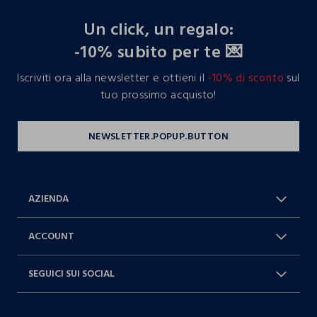
footer.ariatitle
Un click, un regalo:
-10% subito per te 💌
Iscriviti ora alla newsletter e ottieni il
-10% di sconto
sul
tuo prossimo acquisto!
AZIENDA
Chi Siamo
Franchising
ACCOUNT
Spedizioni
Resi e cambi
Log in / Sign in
Ordini
SEGUICI SUI SOCIAL
Dichiarazione accessibilità
RaccogliAMO
Carta Fedeltà Blukids
I nostri partner
Facebook
Instagram
FAQ
Contattaci: 0412399081 (lun-ven