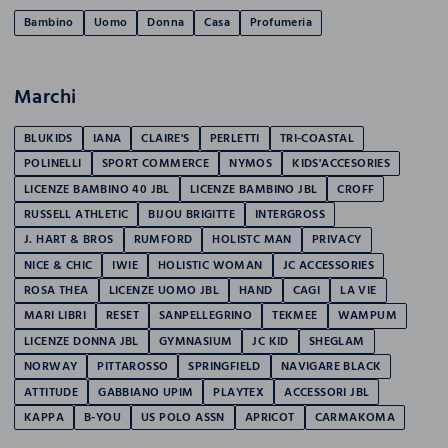
Bambino
Uomo
Donna
Casa
Profumeria
Marchi
BLUKIDS
IANA
CLAIRE'S
PERLETTI
TRI-COASTAL
POLINELLI
SPORT COMMERCE
NYMOS
KIDS'ACCESORIES
LICENZE BAMBINO 40 JBL
LICENZE BAMBINO JBL
CROFF
RUSSELL ATHLETIC
BIJOU BRIGITTE
INTERGROSS
J. HART & BROS
RUMFORD
HOLISTC MAN
PRIVACY
NICE & CHIC
IWIE
HOLISTIC WOMAN
JC ACCESSORIES
ROSA THEA
LICENZE UOMO JBL
HAND
CAGI
LA VIE
MARI LIBRI
RESET
SANPELLEGRINO
TEKMEE
WAMPUM
LICENZE DONNA JBL
GYMNASIUM
JC KID
SHEGLAM
NORWAY
PITTAROSSO
SPRINGFIELD
NAVIGARE BLACK
ATTITUDE
GABBIANO UPIM
PLAYTEX
ACCESSORI JBL
KAPPA
B-YOU
US POLO ASSN
APRICOT
CARMAKOMA