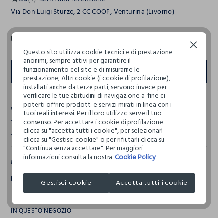
Via Don Luigi Sturzo, 2 CC COOP, Venturina (Livorno)
+39 0565 1960279
Continua senza accettare
Questo sito utilizza cookie tecnici e di prestazione
anonimi, sempre attivi per garantire il
funzionamento del sito e di misurarne le
INDICAZIONI
prestazione; Altri cookie (i cookie di profilazione),
installati anche da terze parti, servono invece per
verificare le tue abitudini di navigazione al fine di
poterti offrire prodotti e servizi mirati in linea con i
COLLEZIONI
tuoi reali interessi. Per il loro utilizzo serve il tuo
consenso. Per accettare i cookie di profilazione
Bambino
clicca su "accetta tutti i cookie", per selezionarli
clicca su "Gestisci cookie" o per rifiutarli clicca su
"Continua senza accettare". Per maggiori
informazioni consulta la nostra
Cookie Policy
MARCHI
BLUKIDS
Gestisci cookie
Accetta tutti i cookie
IN QUESTO NEGOZIO