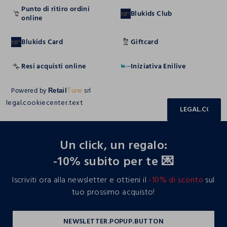
Punto di ritiro ordini
Blukids Club
online
Blukids Card
Giftcard
Resi acquisti online
Iniziativa Enilive
Powered by
srl
Retail
Tune
legal.cookiecenter.text
LEGAL.COOKIE
footer.ariatitle
Un click, un regalo:
-10% subito per te 💌
Iscriviti ora alla newsletter e ottieni il
-10% di sconto
sul
tuo prossimo acquisto!