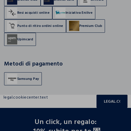
Resi acquisti online
Iniziativa Enilive
Punto di ritiro ordini online
Premium Club
Upimcard
Metodi di pagamento
Samsung Pay
legal.cookiecenter.text
LEGAL.COOKIE
footer.ariatitle
Un click, un regalo: