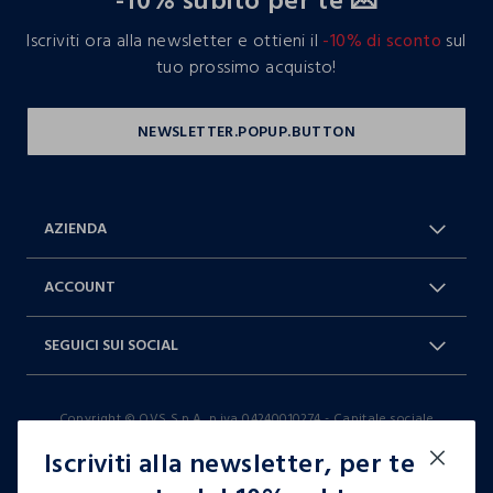
-10% subito per te 💌
Iscriviti ora alla newsletter e ottieni il
-10% di sconto
sul
tuo prossimo acquisto!
AZIENDA
Chi Siamo
Franchising
ACCOUNT
Spedizioni
Resi e cambi
Log in / Sign in
Ordini
SEGUICI SUI SOCIAL
Dichiarazione accessibilità
RaccogliAMO
Carta Fedeltà Blukids
I nostri partner
Facebook
Instagram
FAQ
Contattaci: 0412399081 (lun-ven
Copyright © OVS S.p.A, p.iva 04240010274 - Capitale sociale
TikTok
9-17)
290.923.470,04
Iscriviti alla newsletter, per te
it |
italiano