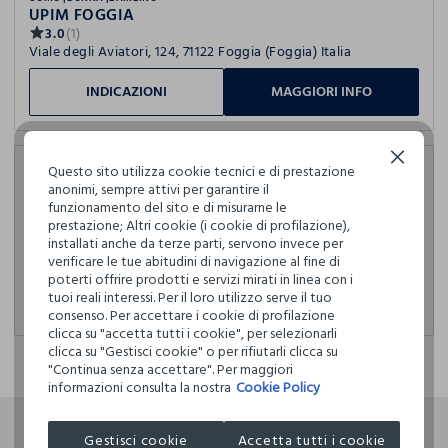
UPIM FOGGIA
3.0
(1)
Viale degli Aviatori, 124, 71122 Foggia (Foggia) Italia
INDICAZIONI
MAGGIORI INFO
Continua senza accettare
Questo sito utilizza cookie tecnici e di prestazione
CORNER BLUKIDS
anonimi, sempre attivi per garantire il
UPIM San Giovanni Rotondo
funzionamento del sito e di misurarne le
2.0
(1)
prestazione; Altri cookie (i cookie di profilazione),
Via Foggia, 151, 71013 San Giovanni Rotondo (Foggia) Italia
installati anche da terze parti, servono invece per
verificare le tue abitudini di navigazione al fine di
Aperto
09:00-13:00, 16:30-20:30
poterti offrire prodotti e servizi mirati in linea con i
INDICAZIONI
MAGGIORI INFO
tuoi reali interessi. Per il loro utilizzo serve il tuo
consenso. Per accettare i cookie di profilazione
clicca su "accetta tutti i cookie", per selezionarli
clicca su "Gestisci cookie" o per rifiutarli clicca su
"Continua senza accettare". Per maggiori
informazioni consulta la nostra
Cookie Policy
Gestisci cookie
Accetta tutti i cookie