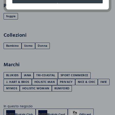
Province
foggia
Collezioni
Bambino
Uomo
Donna
Marchi
BLUKIDS
IANA
TRI-COASTAL
SPORT COMMERCE
J. HART & BROS
HOLISTC MAN
PRIVACY
NICE & CHIC
IWIE
NYMOS
HOLISTIC WOMAN
RUMFORD
In questo negozio
Blukids Club
Blukids Card
Giftcard