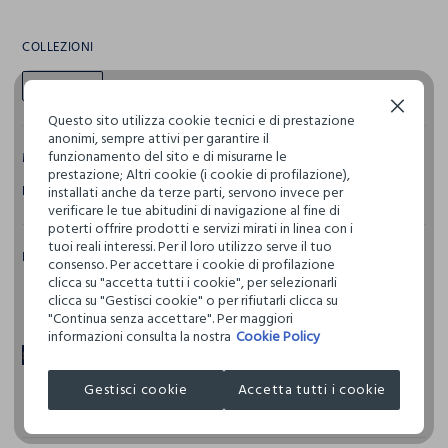
COLLEZIONI
Bambino
Continua senza accettare
Questo sito utilizza cookie tecnici e di prestazione
anonimi, sempre attivi per garantire il
funzionamento del sito e di misurarne le
MARCHI
prestazione; Altri cookie (i cookie di profilazione),
BLUKIDS
IANA
installati anche da terze parti, servono invece per
verificare le tue abitudini di navigazione al fine di
poterti offrire prodotti e servizi mirati in linea con i
tuoi reali interessi. Per il loro utilizzo serve il tuo
IN QUESTO NEGOZIO
consenso. Per accettare i cookie di profilazione
clicca su "accetta tutti i cookie", per selezionarli
Punto di ritiro ordini
Blukids Club
clicca su "Gestisci cookie" o per rifiutarli clicca su
online
"Continua senza accettare". Per maggiori
informazioni consulta la nostra
Cookie Policy
Blukids Card
Giftcard
Gestisci cookie
Accetta tutti i cookie
Resi acquisti online
Iniziativa Enilive