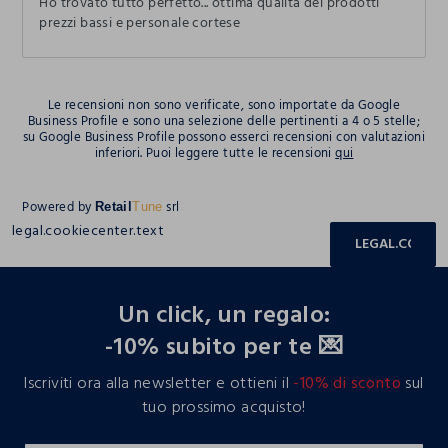
Ho trovato tutto perfetto... ottima qualità dei prodotti
prezzi bassi e personale cortese
Le recensioni non sono verificate, sono importate da Google
Business Profile e sono una selezione delle pertinenti a 4 o 5 stelle;
su Google Business Profile possono esserci recensioni con valutazioni
inferiori. Puoi leggere tutte le recensioni
qui
Powered by
srl
Retail
Tune
legal.cookiecenter.text
LEGAL.COOKIE
footer.ariatitle
Un click, un regalo:
-10% subito per te 💌
Iscriviti ora alla newsletter e ottieni il
-10% di sconto
sul
tuo prossimo acquisto!