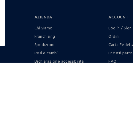
AZIENDA
ACCOUNT
Chi Siamo
Log in / Sign 
Franchising
Ordini
Spedizioni
Carta Fedelt
Resi e cambi
I nostri partn
Dichiarazione accessibilità
FAQ
RaccogliAMO
Contattaci: 