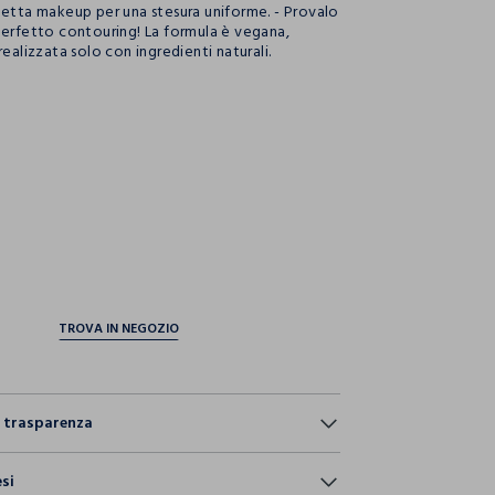
netta makeup per una stesura uniforme. - Provalo
perfetto contouring! La formula è vegana,
realizzata solo con ingredienti naturali.
ection.advantages
e trasparenza
esi
ostri articoli viene sottoposto a test chimico-