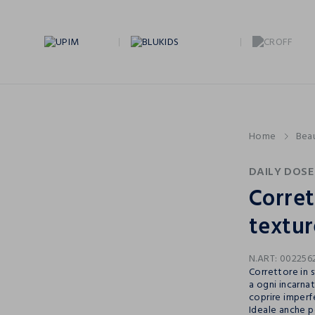
Home
Bea
DAILY DOSE
Corret
textu
N.ART:
002256
Correttore in 
a ogni incarna
coprire imperfe
Ideale anche pe