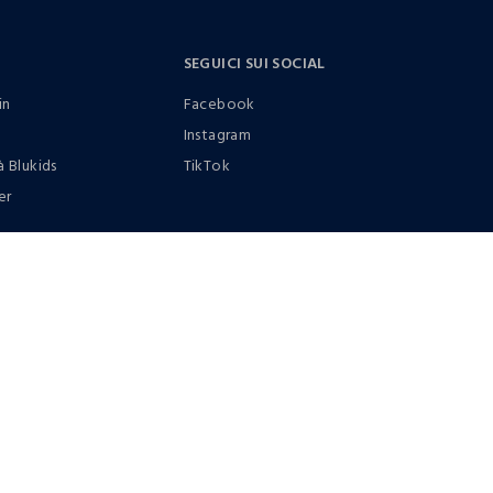
SEGUICI SUI SOCIAL
in
Facebook
Instagram
à Blukids
TikTok
er
0412399081 (lun-ven 9-17)
it |
italiano