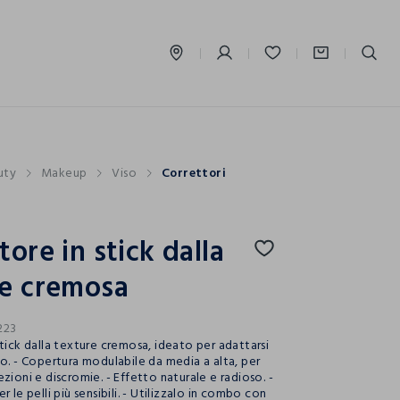
label.account.login
uty
Makeup
Viso
Correttori
tore in stick dalla
re cremosa
223
stick dalla texture cremosa, ideato per adattarsi
to. - Copertura modulabile da media a alta, per
zioni e discromie. - Effetto naturale e radioso. -
r le pelli più sensibili. - Utilizzalo in combo con