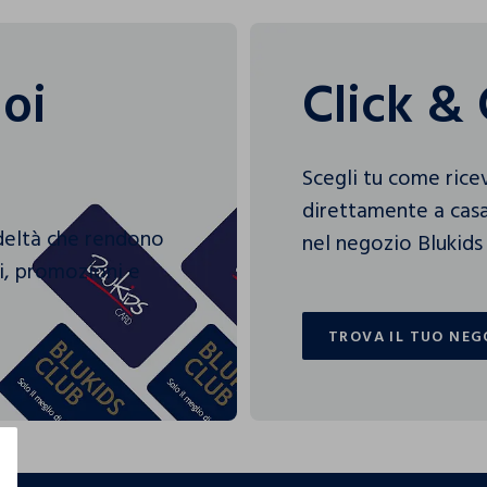
uoi
Click & 
Scegli tu come rice
direttamente a casa
edeltà che rendono
nel negozio Blukids 
gi, promozioni e
TROVA IL TUO NEG
TROVA IL TUO NEG