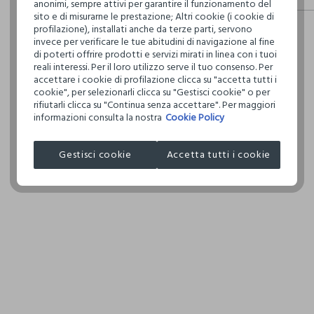
anonimi, sempre attivi per garantire il funzionamento del
fisici, per ve
sito e di misurarne le prestazione; Altri cookie (i cookie di
Hai fino a 3
definito per 
profilazione), installati anche da terze parti, servono
per cambiare 
restrittivi ri
invece per verificare le tue abitudini di navigazione al fine
internaziona
di poterti offrire prodotti e servizi mirati in linea con i tuoi
reali interessi. Per il loro utilizzo serve il tuo consenso. Per
Clicca qui pe
accettare i cookie di profilazione clicca su "accetta tutti i
cookie", per selezionarli clicca su "Gestisci cookie" o per
I nostri forni
rifiutarli clicca su "Continua senza accettare". Per maggiori
informazioni consulta la nostra
Cookie Policy
ALLMYFY S.R
Gestisci cookie
Accetta tutti i cookie