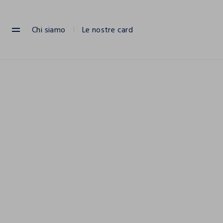
NAVIGATION.ARIA.GOTOMAINCONTENT
NAVIGATION.ARIA.GOTOFOOTER
Chi siamo
Le nostre card