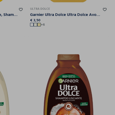
ULTRA DOLCE
Garnier Shampoo Ultra Dolce, Shampoo per Capelli Chiari, Camomilla e Miele, 300 ml.
Garnier Ultra Dolce Ultra Dolce Avocado e Karité, Shampoo per Capelli Ricci, Mossi o Crespi.
€ 3,50
+6