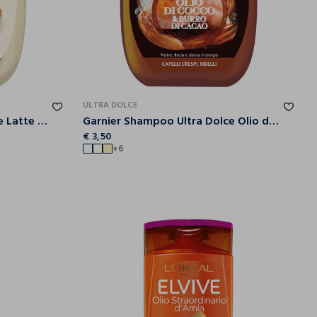
ULTRA DOLCE
Garnier Shampoo Ultra Dolce Latte di Cocco e Macadamia, Capelli Morbidi e Setosi, 300 ml.
Garnier Shampoo Ultra Dolce Olio di Cocco e Burro di Cacao, Shampoo per Capelli Crespi, 300 ml.
€ 3,50
+6