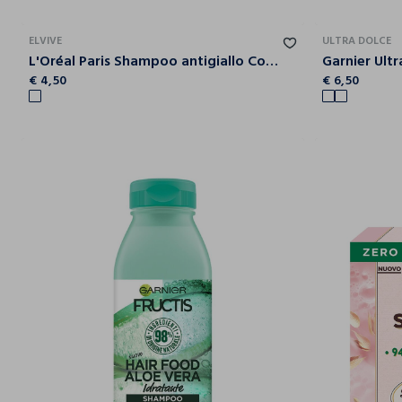
ELVIVE
ULTRA DOLCE
L'Oréal Paris Shampoo antigiallo Color Vive Purple, Shampoo antigiallo per capelli schiariti, biondi, decolorati e grigi, 200 ml.
€ 4,50
€ 6,50