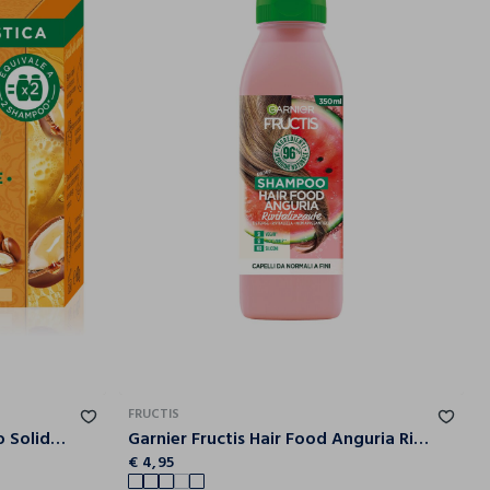
FRUCTIS
Garnier Ultra Dolce Shampoo Solido con Oli meravigliosi di Argan e Camelia, Per capelli secchi e spenti, Con packaging 100% ecologico plastic-free, 60 gr.
Garnier Fructis Hair Food Anguria Rivitalizzante, Shampoo per Capelli Fini, 96% di Ingredienti di Origine Naturale, Senza Siliconi.
€ 4,95