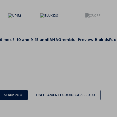
6 mesi
3-10 anni
9-15 anni
IANA
Grembiuli
Preview Blukids
Fuo