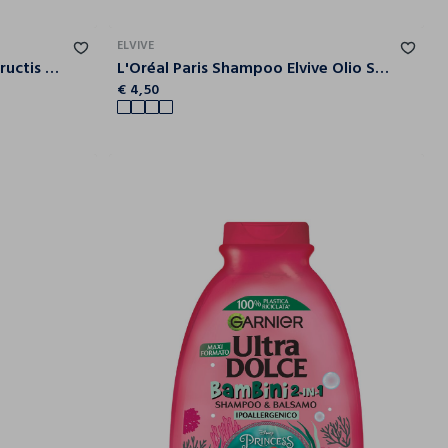
ELVIVE
Garnier Shampoo Lisciante Fructis Hair Food, Shampoo lisicante macadamia per capelli da lisciare, 350 ml.
L'Oréal Paris Shampoo Elvive Olio Straordinario, Crema-olio per Capelli Secchi, 250 ml.
€ 4,50