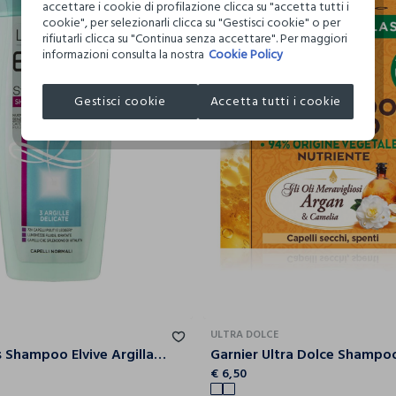
accettare i cookie di profilazione clicca su "accetta tutti i
cookie", per selezionarli clicca su "Gestisci cookie" o per
rifiutarli clicca su "Continua senza accettare". Per maggiori
informazioni consulta la nostra
Cookie Policy
Gestisci cookie
Accetta tutti i cookie
ULTRA DOLCE
L'Oréal Paris Shampoo Elvive Argilla Straordinaria, Azione Purificante e Districante, 250 ml.
€ 6,50