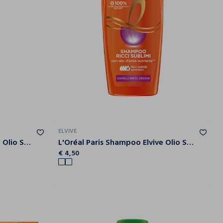
ELVIVE
L'Oréal Paris Shampoo Elvive Olio Straordinario Cocco, Per Capelli da Normali a Secchi, 250 ml.
L'Oréal Paris Shampoo Elvive Olio Straordinario Ricci Sublimi, Per Capelli Ricci e Secchi, 250 ml.
€ 4,50