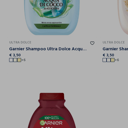
ULTRA DOLCE
ULTRA DOLCE
Garnier Shampoo Ultra Dolce Acqua di Cocco e Aloe Vera, Idrata i Capelli senza Appesantire, 300 ml.
€ 3,50
€ 3,50
+6
+6