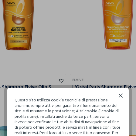
ELVIVE
L'Oréal Paris Shampoo Elvive Olio Straordinario, Azione Nutriente per Capelli Secchi, 250 ml.
€ 4,50
Continua senza accettare
Questo sito utilizza cookie tecnici e di prestazione
anonimi, sempre attivi per garantire il funzionamento del
sito e di misurarne le prestazione; Altri cookie (i cookie di
profilazione), installati anche da terze parti, servono
invece per verificare le tue abitudini di navigazione al fine
di poterti offrire prodotti e servizi mirati in linea con i tuoi
reali interessi. Per il loro utilizzo serve il tuo consenso. Per