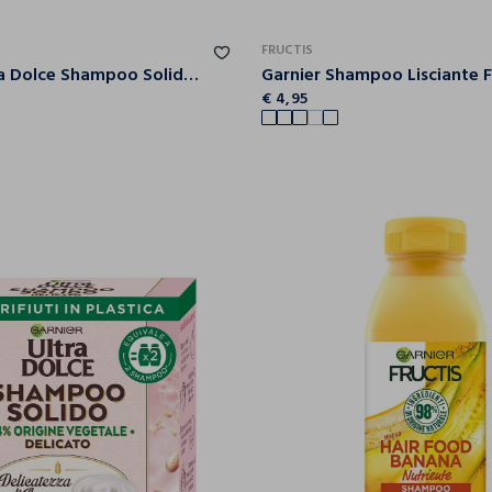
FRUCTIS
Garnier Ultra Dolce Shampoo Solido Cocco e Aloe vera, Per capelli da normali a grassi, Con packaging 100% ecologico plastic-free, 60 gr.
€ 4,95