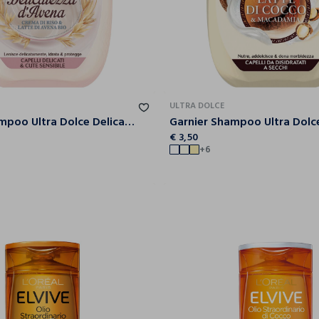
ULTRA DOLCE
Garnier Shampoo Ultra Dolce Delicatezza d'Avena, Shampoo per Capelli e Cute Delicati, 300 ml.
€ 3,50
+6