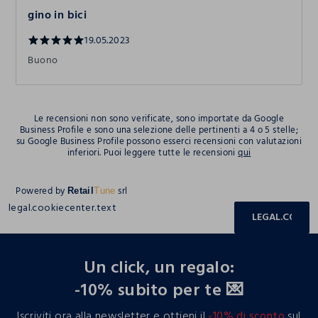
gino in bici
19.05.2023
Buono
Le recensioni non sono verificate, sono importate da Google
Business Profile e sono una selezione delle pertinenti a 4 o 5 stelle;
su Google Business Profile possono esserci recensioni con valutazioni
inferiori. Puoi leggere tutte le recensioni
qui
Powered by
srl
Retail
Tune
legal.cookiecenter.text
LEGAL.COOKIE
footer.ariatitle
Un click, un regalo:
-10% subito per te 💌
Iscriviti ora alla newsletter e ottieni il
-10% di sconto
sul