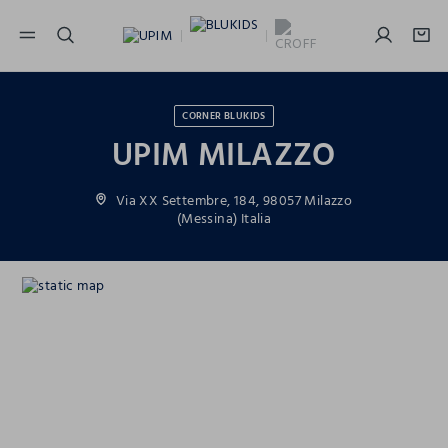
NAVIGATION.ARIA.GOTOMAINCONTENT
NAVIGATION.ARIA.GOTOFOOTER
CORNER BLUKIDS
UPIM MILAZZO
Via XX Settembre, 184, 98057 Milazzo
(Messina) Italia