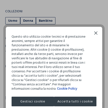
COLLEZIONI
Uomo
Donna
Bambino
Continua senza accettare
Questo sito utilizza cookie tecnici e di prestazione
MARCHI
anonimi, sempre attivi per garantire il
funzionamento del sito e di misurarne le
BLUKIDS
CROFF
HOLISTC MAN
HOLISTIC WOMAN
IWIE
prestazione; Altri cookie (i cookie di profilazione),
J. HART & BROS
NICE & CHIC
NYMOS
PRIVACY
installati anche da terze parti, servono invece per
verificare le tue abitudini di navigazione al fine di
poterti offrire prodotti e servizi mirati in linea con i
IN QUESTO NEGOZIO
tuoi reali interessi. Per il loro utilizzo serve il tuo
consenso. Per accettare i cookie di profilazione
Resi acquisti online
clicca su "accetta tutti i cookie", per selezionarli
clicca su "Gestisci cookie" o per rifiutarli clicca su
"Continua senza accettare". Per maggiori
informazioni consulta la nostra
Cookie Policy
Recensioni
Gestisci cookie
Accetta tutti i cookie