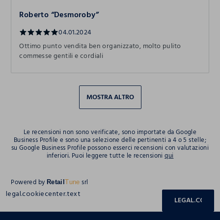
Roberto “Desmoroby”
04.01.2024
Ottimo punto vendita ben organizzato, molto pulito
commesse gentili e cordiali
MOSTRA ALTRO
Le recensioni non sono verificate, sono importate da Google
Business Profile e sono una selezione delle pertinenti a 4 o 5 stelle;
su Google Business Profile possono esserci recensioni con valutazioni
inferiori. Puoi leggere tutte le recensioni
qui
Powered by
srl
Retail
Tune
legal.cookiecenter.text
LEGAL.COOKIE
footer.ariatitle