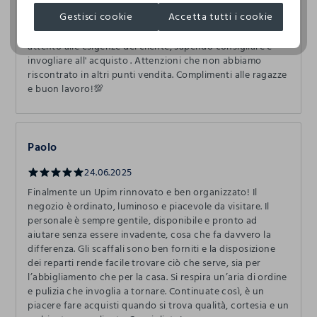
Gestisci cookie
Accetta tutti i cookie
Il primo negozio Upim che trovo, con personale
accogliente, disponibile, professionale ma soprattutto
attento alle esigenze del cliente, sapendo consigliare e
invogliare all' acquisto . Attenzioni che non abbiamo
riscontrato in altri punti vendita. Complimenti alle ragazze
e buon lavoro!💯
Paolo
24.06.2025
Finalmente un Upim rinnovato e ben organizzato! Il
negozio è ordinato, luminoso e piacevole da visitare. Il
personale è sempre gentile, disponibile e pronto ad
aiutare senza essere invadente, cosa che fa davvero la
differenza. Gli scaffali sono ben forniti e la disposizione
dei reparti rende facile trovare ciò che serve, sia per
l’abbigliamento che per la casa. Si respira un’aria di ordine
e pulizia che invoglia a tornare. Continuate così, è un
piacere fare acquisti quando si trova qualità, cortesia e un