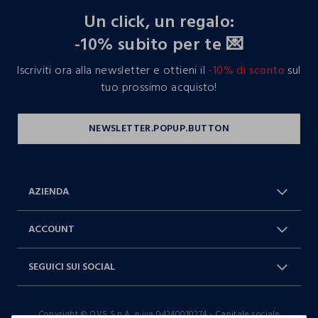
Un click, un regalo:
-10% subito per te 💌
Iscriviti ora alla newsletter e ottieni il
-10% di sconto
sul
tuo prossimo acquisto!
AZIENDA
Chi Siamo
Franchising
ACCOUNT
Spedizioni
Resi e cambi
Log in / Sign in
Ordini
SEGUICI SUI SOCIAL
Dichiarazione accessibilità
RaccogliAMO
Carta Fedeltà Blukids
I nostri partner
Facebook
Instagram
FAQ
Contattaci: 0412399081 (lun-ven
Copyright © OVS S.p.A, p.iva 04240010274 - Capitale sociale
TikTok