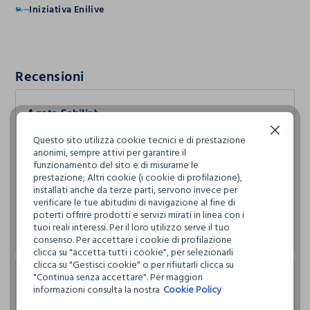
Iniziativa Enilive
Recensioni
Agata Schilirò
Continua senza accettare
05.08.2025
Questo sito utilizza cookie tecnici e di prestazione
anonimi, sempre attivi per garantire il
Posto veramente carino ed ordinato. Trivi tutto cio che
funzionamento del sito e di misurarne le
cerchi , tutto ben suddiviso , abbigliamento in puro
prestazione; Altri cookie (i cookie di profilazione),
cotone con prezzi convenientissimi periodo di
installati anche da terze parti, servono invece per
sconti!!!Non sono del posto ma vado di proposito al
verificare le tue abitudini di navigazione al fine di
ceiupim di giardini Naxos. Il personale gentile e
poterti offrire prodotti e servizi mirati in linea con i
disponibile!
tuoi reali interessi. Per il loro utilizzo serve il tuo
consenso. Per accettare i cookie di profilazione
clicca su "accetta tutti i cookie", per selezionarli
clicca su "Gestisci cookie" o per rifiutarli clicca su
"Continua senza accettare". Per maggiori
Francesco Francesco
informazioni consulta la nostra
Cookie Policy
05.07.2025