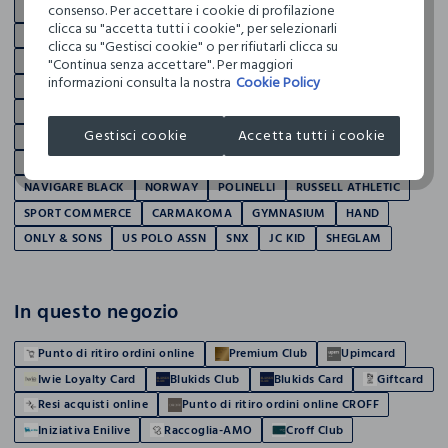
consenso. Per accettare i cookie di profilazione
ROCCO GIOCATTOLI
SANPELLEGRINO
SPRINGFIELD
TEKMEE
clicca su "accetta tutti i cookie", per selezionarli
TESCOMA
TRI-COASTAL
WAKE UP COSMETICS
WAMPUM
clicca su "Gestisci cookie" o per rifiutarli clicca su
YOULOOK
J. HART & BROS
RUMFORD
HOLISTC MAN
"Continua senza accettare". Per maggiori
informazioni consulta la nostra
Cookie Policy
PRIVACY
NICE & CHIC
IWIE
ROSA THEA
NYMOS
HOLISTIC WOMAN
ACCESSORI JBL
B-YOU
DIEMME
FLER
Gestisci cookie
Accetta tutti i cookie
KAPPA
LICENZE BAMBINO 40 JBL
LICENZE BAMBINO JBL
LICENZE DONNA JBL
LICENZE UOMO JBL
NAF NAF
NAVIGARE BLACK
NORWAY
POLINELLI
RUSSELL ATHLETIC
SPORT COMMERCE
CARMAKOMA
GYMNASIUM
HAND
ONLY & SONS
US POLO ASSN
SNX
JC KID
SHEGLAM
In questo negozio
Punto di ritiro ordini online
Premium Club
Upimcard
Iwie Loyalty Card
Blukids Club
Blukids Card
Giftcard
Resi acquisti online
Punto di ritiro ordini online CROFF
Iniziativa Enilive
Raccoglia-AMO
Croff Club