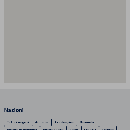
Nazioni
Tutti i negozi
Armenia
Azerbaigian
Bermuda
Bosnia-Erzegovina
Burkina Faso
Cipro
Croazia
Francia