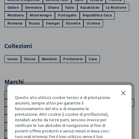
Gabon
Germania
Ghana
Italia
Kazakistan
La Riunione
Moldavia
Montenegro
Portogallo
Repubblica Ceca
Romania
Russia
Senegal
Slovenia
Ucraina
Collezioni
Uomo
Donna
Bambino
Profumeria
Casa
Marchi
Continua senza accettare
BLUKIDS
CROFF
IANA
UPIM
APRICOT
ATTITUDE
Questo sito utilizza cookie tecnici e di prestazione
anonimi, sempre attivi per garantire il
BIJOU BRIGITTE
CAGI
CLAIRE'S
ESPRIT
GABBIANO OCCHIALI
funzionamento del sito e di misurarne le
GABBIANO UPIM
INTERGROSS
JACK & JONES
prestazione; Altri cookie (i cookie di profilazione),
JACQUELINE DE YONG
JC ACCESSORIES
KIDS'ACCESORIES
installati anche da terze parti, servono invece per
verificare le tue abitudini di navigazione al fine di
LA VIE
LEPEL
LOVABLE
MARI LIBRI
NATIVA FRAGRANCES
poterti offrire prodotti e servizi mirati in linea con i
ONLY
PERLETTI
PITTAROSSO
PLAYTEX
RESET
tuoi reali interessi. Per il loro utilizzo serve il tuo