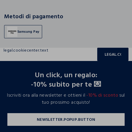
Metodi di pagamento
Samsung Pay
legal.cookiecenter.text
LEGAL.COOKIE
footer.ariatitle
Un click, un regalo:
-10% subito per te 💌
Iscriviti ora alla newsletter e ottieni il
-10% di sconto
sul
tuo prossimo acquisto!