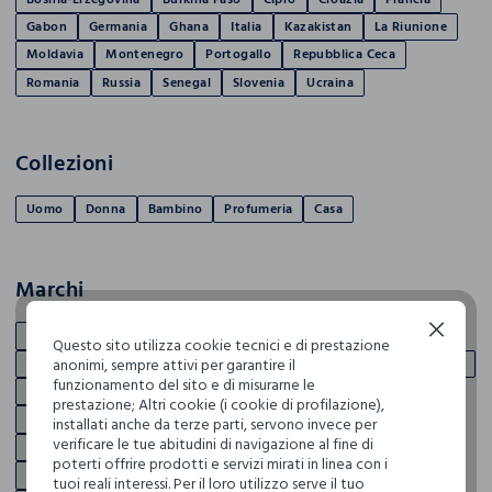
Gabon
Germania
Ghana
Italia
Kazakistan
La Riunione
Moldavia
Montenegro
Portogallo
Repubblica Ceca
Romania
Russia
Senegal
Slovenia
Ucraina
Collezioni
Uomo
Donna
Bambino
Profumeria
Casa
Marchi
Continua senza accettare
BLUKIDS
CROFF
IANA
UPIM
APRICOT
ATTITUDE
Questo sito utilizza cookie tecnici e di prestazione
anonimi, sempre attivi per garantire il
BIJOU BRIGITTE
CAGI
CLAIRE'S
ESPRIT
GABBIANO OCCHIALI
funzionamento del sito e di misurarne le
GABBIANO UPIM
INTERGROSS
JACK & JONES
prestazione; Altri cookie (i cookie di profilazione),
JACQUELINE DE YONG
JC ACCESSORIES
KIDS'ACCESORIES
installati anche da terze parti, servono invece per
verificare le tue abitudini di navigazione al fine di
LA VIE
LEPEL
LOVABLE
MARI LIBRI
NATIVA FRAGRANCES
poterti offrire prodotti e servizi mirati in linea con i
ONLY
PERLETTI
PITTAROSSO
PLAYTEX
RESET
tuoi reali interessi. Per il loro utilizzo serve il tuo