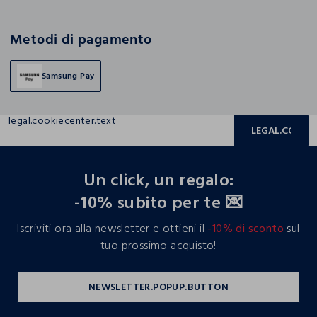
Metodi di pagamento
Samsung Pay
legal.cookiecenter.text
LEGAL.COOKIE
footer.ariatitle
Un click, un regalo:
-10% subito per te 💌
Iscriviti ora alla newsletter e ottieni il
-10% di sconto
sul
tuo prossimo acquisto!