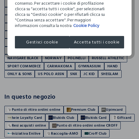
consenso. Per accettare i cookie di profilazione
ROCCO GIOCATTOLI
SANPELLEGRINO
SPRINGFIELD
TEKMEE
clicca su "accetta tutti i cookie", per selezionarli
TESCOMA
TRI-COASTAL
WAKE UP COSMETICS
WAMPUM
clicca su "Gestisci cookie" o per rifiutarli clicca su
YOULOOK
J. HART & BROS
RUMFORD
HOLISTC MAN
"Continua senza accettare". Per maggiori
informazioni consulta la nostra
Cookie Policy
PRIVACY
NICE & CHIC
IWIE
ROSA THEA
NYMOS
HOLISTIC WOMAN
ACCESSORI JBL
B-YOU
DIEMME
FLER
Gestisci cookie
Accetta tutti i cookie
KAPPA
LICENZE BAMBINO 40 JBL
LICENZE BAMBINO JBL
LICENZE DONNA JBL
LICENZE UOMO JBL
NAF NAF
NAVIGARE BLACK
NORWAY
POLINELLI
RUSSELL ATHLETIC
SPORT COMMERCE
CARMAKOMA
GYMNASIUM
HAND
ONLY & SONS
US POLO ASSN
SNX
JC KID
SHEGLAM
In questo negozio
Punto di ritiro ordini online
Premium Club
Upimcard
Iwie Loyalty Card
Blukids Club
Blukids Card
Giftcard
Resi acquisti online
Punto di ritiro ordini online CROFF
Iniziativa Enilive
Raccoglia-AMO
Croff Club