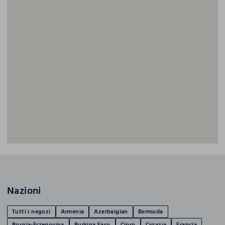
Nazioni
Tutti i negozi
Armenia
Azerbaigian
Bermuda
Bosnia-Erzegovina
Burkina Faso
Cipro
Croazia
Francia