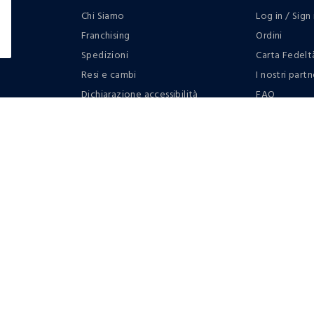
Chi Siamo
Log in / Sign 
Franchising
Ordini
Spedizioni
Carta Fedelt
Resi e cambi
I nostri partn
Dichiarazione accessibilità
FAQ
RaccogliAMO
Contattaci: 
Regolamento
Privacy policy