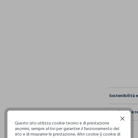
pdp.loyalty.s
single.size
Sostenibilità 
Sicurezza
Spedizione e r
Il 100% dei n
fisici, per ve
Continua senza accettare
Questo sito utilizza cookie tecnici e di prestazione
Hai fino a 3
definito per 
anonimi, sempre attivi per garantire il funzionamento del
per cambiare 
restrittivi ri
sito e di misurarne le prestazione; Altri cookie (i cookie di
internaziona