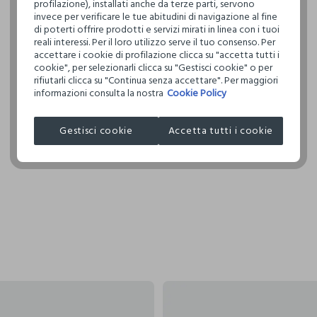
profilazione), installati anche da terze parti, servono
invece per verificare le tue abitudini di navigazione al fine
Clicca qui pe
di poterti offrire prodotti e servizi mirati in linea con i tuoi
reali interessi. Per il loro utilizzo serve il tuo consenso. Per
I nostri forni
accettare i cookie di profilazione clicca su "accetta tutti i
cookie", per selezionarli clicca su "Gestisci cookie" o per
BESTSELLER 
rifiutarli clicca su "Continua senza accettare". Per maggiori
informazioni consulta la nostra
Cookie Policy
Gestisci cookie
Accetta tutti i cookie