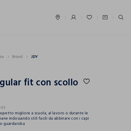
label.account.login
na
Brand
JDY
gular fit con scollo
503
aspetto migliore a scuola, al lavoro o durante le
iane indossando stili facili da abbinare con i capi
tuo guardaroba