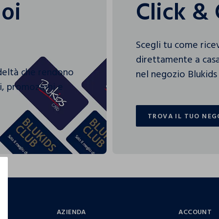
uoi
Click & 
Scegli tu come rice
direttamente a casa
edeltà che rendono
nel negozio Blukids 
gi, promozioni e
TROVA IL TUO NEG
TROVA IL TUO NEG
AZIENDA
ACCOUNT