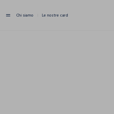
NAVIGATION.ARIA.GOTOMAINCONTENT
NAVIGATION.ARIA.GOTOFOOTER
Chi siamo
Le nostre card