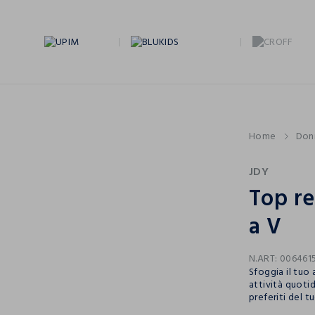
Home
Don
JDY
Top re
a V
N.ART:
006461
Sfoggia il tuo 
attività quotid
preferiti del 