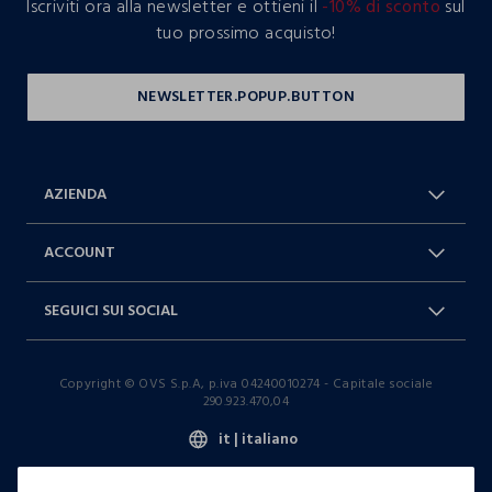
Iscriviti ora alla newsletter e ottieni il
-10% di sconto
sul
tuo prossimo acquisto!
AZIENDA
Chi Siamo
Franchising
ACCOUNT
Spedizioni
Resi e cambi
Log in / Sign in
Ordini
SEGUICI SUI SOCIAL
Dichiarazione accessibilità
RaccogliAMO
Carta Fedeltà Blukids
I nostri partner
Facebook
Instagram
FAQ
Contattaci: 0412399081 (lun-ven
Copyright © OVS S.p.A, p.iva 04240010274 - Capitale sociale
TikTok
9-17)
290.923.470,04
it |
italiano