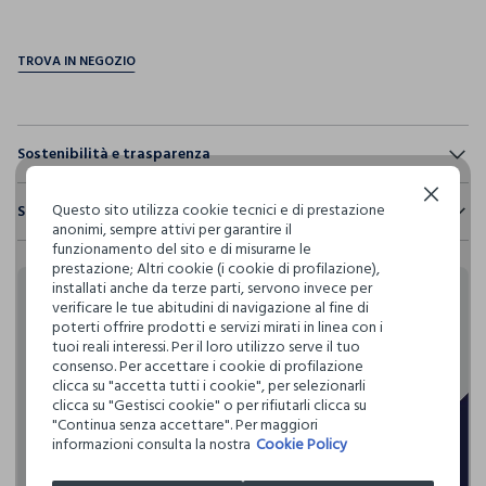
pdp.loyalty.section.advantages
Sostenibilità e trasparenza
Sicurezza
Continua senza accettare
Questo sito utilizza cookie tecnici e di prestazione
Spedizione e resi
Il 100% dei nostri articoli viene sottoposto a test chimico-
anonimi, sempre attivi per garantire il
fisici, per verificarne il rispetto dei limiti che abbiamo
funzionamento del sito e di misurarne le
Hai fino a 30 giorni dalla consegna del tuo ordine online per
definito per l’uso di sostanze chimiche, talvolta anche più
prestazione; Altri cookie (i cookie di profilazione),
cambiare idea e restituire i prodotti che hai acquistato.
restrittivi rispetto a quelli previsti dalla normativa
installati anche da terze parti, servono invece per
internazionale.
verificare le tue abitudini di navigazione al fine di
Rendi speciali i tuoi
poterti offrire prodotti e servizi mirati in linea con i
Clicca qui per vedere i dettagli
tuoi reali interessi. Per il loro utilizzo serve il tuo
acquisti
consenso. Per accettare i cookie di profilazione
clicca su "accetta tutti i cookie", per selezionarli
I nostri fornitori
clicca su "Gestisci cookie" o per rifiutarli clicca su
Blukids card e Blukids Club sono le carte fedeltà che
BESTSELLER ITALY SPA
"Continua senza accettare". Per maggiori
rendono
informazioni consulta la nostra
Cookie Policy
speciali i tuoi acquisti: ti aspettano vantaggi, promozioni e
sorprese pensate solo per te tutto l'anno!