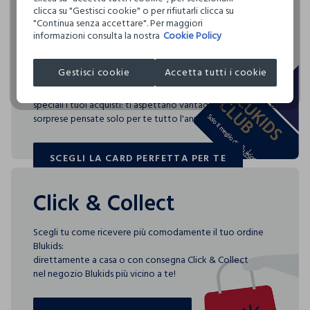
emessi
3,38 kg di CO2
internazionale.
clicca su "Gestisci cookie" o per rifiutarli clicca su
Rendi speciali i tuoi
"Continua senza accettare". Per maggiori
Clicca qui per vedere i dettagli
ASCIUGATURA A TAMBURO AMMESSA TEMPERATURA
informazioni consulta la nostra
Cookie Policy
acquisti
Circolarità
RIDOTTA
Indica quanto questo prodotto è facilmente
I nostri fornitori
riciclabile
Gestisci cookie
Accetta tutti i cookie
TEMPERATURA MASSIMA DELLA PIASTRA DEL FERRO
Blukids card e Blukids Club sono le carte fedeltà che
REEDISHA TEXSTRIPE LIMITED
150°C
rendono
MADE IN BANGLADESH
speciali i tuoi acquisti: ti aspettano vantaggi, promozioni e
0.00
sorprese pensate solo per te tutto l'anno!
SCEGLI LA CARD PERFETTA PER TE
3 specifici indici consentono di scoprire, per ogni capo,
SCEGLI LA CARD PERFETTA PER TE
quanta acqua è stata utilizzata, quanta CO2 è stata emessa
per produrlo e quanto è facilmente riciclabile.
Click & Collect
Scegli tu come ricevere più comodamente il tuo ordine
Blukids:
direttamente a casa o con consegna Click & Collect
nel negozio Blukids più vicino a te!