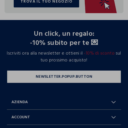
TROVA IL TUO NEGOZIO
TROVA IL TUO NEGOZIO
footer.ariatitle
Un click, un regalo:
-10% subito per te 💌
Iscriviti ora alla newsletter e ottieni il
-10% di sconto
sul
tuo prossimo acquisto!
AZIENDA
Chi Siamo
Franchising
ACCOUNT
Spedizioni
Resi e cambi
Log in / Sign in
Ordini