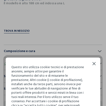
Il modello è alto 188 cm ed indossa una L
pdp.loyalty.section.advantages
Composizione e cura
Composizione:
100% COTONE
Eco valore
Continua senza accettare
Questo sito utilizza cookie tecnici e di prestazione
anonimi, sempre attivi per garantire il
funzionamento del sito e di misurarne le
Consumo d'acqua
Sostenibilità e trasparenza
NON CANDEGGIARE
prestazione; Altri cookie (i cookie di profilazione),
Per la realizzazione di questo capo sono stati
installati anche da terze parti, servono invece per
Sicurezza
utilizzati
1.048,77 litri dacqua
verificare le tue abitudini di navigazione al fine di
Spedizione e resi
Il 100% dei nostri articoli viene sottoposto a test chimico-
TEMPERATURA MASSIMA 40°C - PROCEDURA NORMALE
poterti offrire prodotti e servizi mirati in linea con i
fisici, per verificarne il rispetto dei limiti che abbiamo
tuoi reali interessi. Per il loro utilizzo serve il tuo
Hai fino a 30 giorni dalla consegna del tuo ordine online per
Emissioni di CO2
definito per l’uso di sostanze chimiche, talvolta anche più
consenso. Per accettare i cookie di profilazione
cambiare idea e restituire i prodotti che hai acquistato.
Per la realizzazione di questo capo sono stati
restrittivi rispetto a quelli previsti dalla normativa
clicca su "accetta tutti i cookie", per selezionarli
NON LAVARE A SECCO