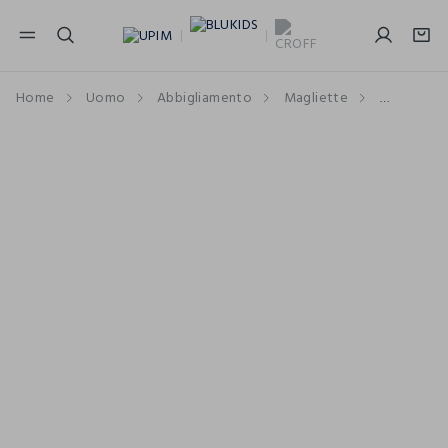
NAVIGATION.ARIA.GOTOMAINCONTENT
NAVIGATION.ARIA.GOTOFOOTER
Home
Uomo
Abbigliamento
Magliette
Maniche 