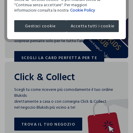
Clicca qui per vedere i dettagli
NON ASCIUGARE IN ASCIUGA BIANCHERIA A TAMBURO
"Continua senza accettare". Per maggiori
acquisti
Circolarità
ROTATIVO
informazioni consulta la nostra
Cookie Policy
Indica quanto questo prodotto è facilmente
I nostri fornitori
riciclabile
TEMPERATURA MASSIMA DELLA PIASTRA DEL FERRO
Blukids card e Blukids Club sono le carte fedeltà che
NINGBO RIZI DRESSES CO. LTD.
Gestisci cookie
Accetta tutti i cookie
110°C, LA STIRATURA A VAPORE PUO' PROVOCARE
rendono
DANNI IRREVERSIBILI
MADE IN CHINA
speciali i tuoi acquisti: ti aspettano vantaggi, promozioni e
0.00
sorprese pensate solo per te tutto l'anno!
ASCIUGARE SU UNA SUPERFICIE
SCEGLI LA CARD PERFETTA PER TE
3 specifici indici consentono di scoprire, per ogni capo,
SCEGLI LA CARD PERFETTA PER TE
quanta acqua è stata utilizzata, quanta CO2 è stata emessa
per produrlo e quanto è facilmente riciclabile.
Click & Collect
Scegli tu come ricevere più comodamente il tuo ordine
Blukids:
direttamente a casa o con consegna Click & Collect
nel negozio Blukids più vicino a te!
TROVA IL TUO NEGOZIO
TROVA IL TUO NEGOZIO