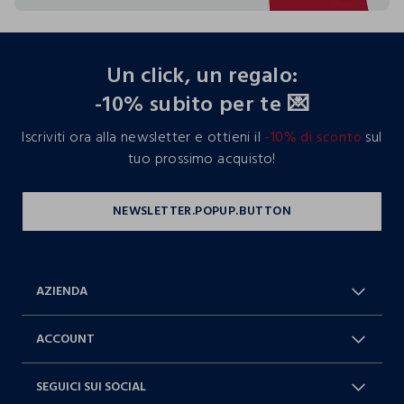
footer.ariatitle
Un click, un regalo:
-10% subito per te 💌
Iscriviti ora alla newsletter e ottieni il
-10% di sconto
sul
tuo prossimo acquisto!
AZIENDA
Chi Siamo
Franchising
ACCOUNT
Spedizioni
Resi e cambi
Log in / Sign in
Ordini
SEGUICI SUI SOCIAL
Dichiarazione accessibilità
RaccogliAMO
Carta Fedeltà Blukids
I nostri partner