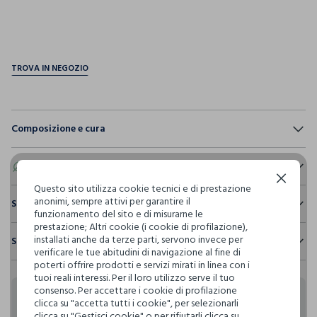
pdp.loyalty.section.advantages
Composizione e cura
Composizione:
100% POLIESTERE
Eco valore
Continua senza accettare
Questo sito utilizza cookie tecnici e di prestazione
anonimi, sempre attivi per garantire il
Consumo d'acqua
Sostenibilità e trasparenza
NON CANDEGGIARE
funzionamento del sito e di misurarne le
Per la realizzazione di questo capo sono stati
prestazione; Altri cookie (i cookie di profilazione),
Sicurezza
utilizzati
30,12 litri dacqua
installati anche da terze parti, servono invece per
Spedizione e resi
Il 100% dei nostri articoli viene sottoposto a test chimico-
verificare le tue abitudini di navigazione al fine di
TEMPERATURA MASSIMA 40°C - PROCEDURA DELICATA
fisici, per verificarne il rispetto dei limiti che abbiamo
poterti offrire prodotti e servizi mirati in linea con i
Hai fino a 30 giorni dalla consegna del tuo ordine online per
Emissioni di CO2
definito per l’uso di sostanze chimiche, talvolta anche più
tuoi reali interessi. Per il loro utilizzo serve il tuo
cambiare idea e restituire i prodotti che hai acquistato.
Per la realizzazione di questo capo sono stati
restrittivi rispetto a quelli previsti dalla normativa
consenso. Per accettare i cookie di profilazione
NON LAVARE A SECCO
emessi
2,92 kg di CO2
internazionale.
clicca su "accetta tutti i cookie", per selezionarli
Rendi speciali i tuoi
clicca su "Gestisci cookie" o per rifiutarli clicca su