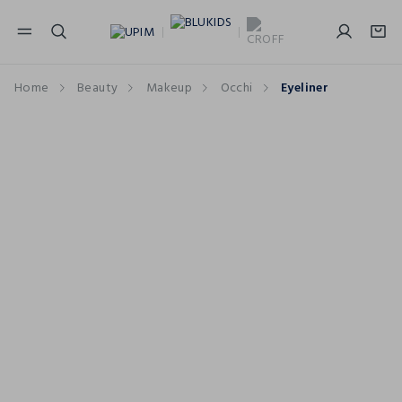
NAVIGATION.ARIA.GOTOMAINCONTENT
NAVIGATION.ARIA.GOTOFOOTER
Home
Beauty
Makeup
Occhi
Eyeliner