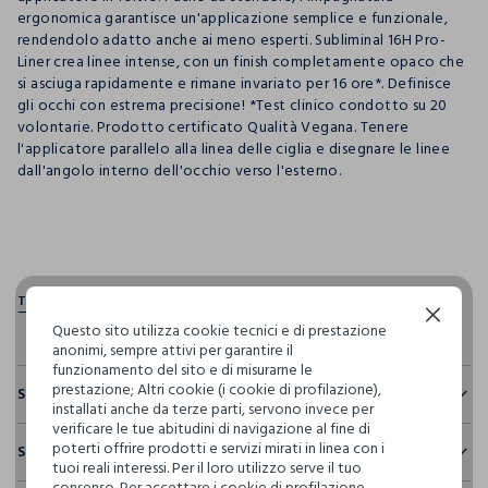
ergonomica garantisce un'applicazione semplice e funzionale,
rendendolo adatto anche ai meno esperti. Subliminal 16H Pro-
Liner crea linee intense, con un finish completamente opaco che
si asciuga rapidamente e rimane invariato per 16 ore*. Definisce
gli occhi con estrema precisione! *Test clinico condotto su 20
volontarie. Prodotto certificato Qualità Vegana. Tenere
l'applicatore parallelo alla linea delle ciglia e disegnare le linee
dall'angolo interno dell'occhio verso l'esterno.
pdp.loyalty.section.advantages
Continua senza accettare
Questo sito utilizza cookie tecnici e di prestazione
anonimi, sempre attivi per garantire il
funzionamento del sito e di misurarne le
prestazione; Altri cookie (i cookie di profilazione),
Sostenibilità e trasparenza
installati anche da terze parti, servono invece per
verificare le tue abitudini di navigazione al fine di
Sicurezza
poterti offrire prodotti e servizi mirati in linea con i
Spedizione e resi
Il 100% dei nostri articoli viene sottoposto a test chimico-
tuoi reali interessi. Per il loro utilizzo serve il tuo
fisici, per verificarne il rispetto dei limiti che abbiamo
consenso. Per accettare i cookie di profilazione