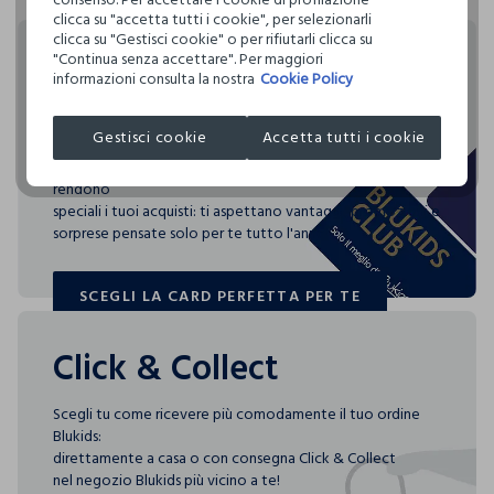
Hai fino a 30 giorni dalla consegna del tuo ordine online per
definito per l’uso di sostanze chimiche, talvolta anche più
clicca su "accetta tutti i cookie", per selezionarli
cambiare idea e restituire i prodotti che hai acquistato.
restrittivi rispetto a quelli previsti dalla normativa
clicca su "Gestisci cookie" o per rifiutarli clicca su
internazionale.
"Continua senza accettare". Per maggiori
Rendi speciali i tuoi
informazioni consulta la nostra
Cookie Policy
Clicca qui per vedere i dettagli
acquisti
Gestisci cookie
Accetta tutti i cookie
I nostri fornitori
Blukids card e Blukids Club sono le carte fedeltà che
GIUFRA SRL
rendono
speciali i tuoi acquisti: ti aspettano vantaggi, promozioni e
sorprese pensate solo per te tutto l'anno!
SCEGLI LA CARD PERFETTA PER TE
SCEGLI LA CARD PERFETTA PER TE
Click & Collect
Scegli tu come ricevere più comodamente il tuo ordine
Blukids:
direttamente a casa o con consegna Click & Collect
nel negozio Blukids più vicino a te!