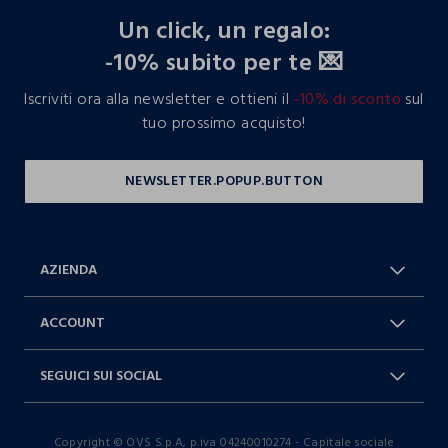
Un click, un regalo:
-10% subito per te 💌
Iscriviti ora alla newsletter e ottieni il
-10% di sconto
sul
tuo prossimo acquisto!
AZIENDA
Chi Siamo
Franchising
ACCOUNT
Spedizioni
Resi e cambi
Log in / Sign in
Ordini
SEGUICI SUI SOCIAL
Dichiarazione accessibilità
RaccogliAMO
Carta Fedeltà Blukids
I nostri partner
Facebook
Instagram
FAQ
Contattaci: 0412399081 (lun-ven
Copyright © OVS S.p.A, p.iva 04240010274 - Capitale sociale
TikTok