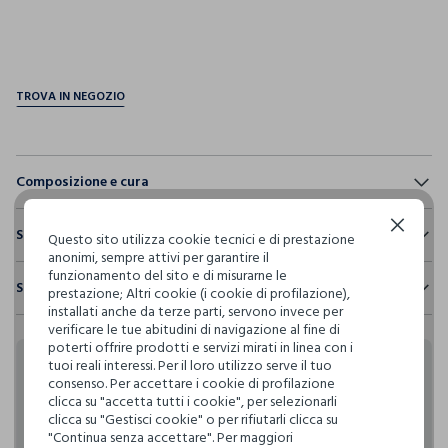
pdp.loyalty.section.advantages
Composizione e cura
Composizione:
Continua senza accettare
Sostenibilità e trasparenza
100% COTONE
Questo sito utilizza cookie tecnici e di prestazione
anonimi, sempre attivi per garantire il
Sicurezza
funzionamento del sito e di misurarne le
Spedizione e resi
prestazione; Altri cookie (i cookie di profilazione),
Il 100% dei nostri articoli viene sottoposto a test chimico-
NON CANDEGGIARE
installati anche da terze parti, servono invece per
fisici, per verificarne il rispetto dei limiti che abbiamo
Hai fino a 30 giorni dalla consegna del tuo ordine online per
verificare le tue abitudini di navigazione al fine di
definito per l’uso di sostanze chimiche, talvolta anche più
cambiare idea e restituire i prodotti che hai acquistato.
poterti offrire prodotti e servizi mirati in linea con i
restrittivi rispetto a quelli previsti dalla normativa
TEMPERATURA MASSIMA 40°C - PROCEDURA NORMALE
tuoi reali interessi. Per il loro utilizzo serve il tuo
internazionale.
Rendi speciali i tuoi
consenso. Per accettare i cookie di profilazione
Clicca qui per vedere i dettagli
clicca su "accetta tutti i cookie", per selezionarli
NON LAVARE A SECCO
acquisti
clicca su "Gestisci cookie" o per rifiutarli clicca su
"Continua senza accettare". Per maggiori