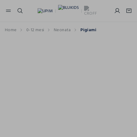
NAVIGATION.ARIA.GOTOMAINCONTENT
NAVIGATION.ARIA.GOTOFOOTER
Home
0-12 mesi
Neonata
Pigiami