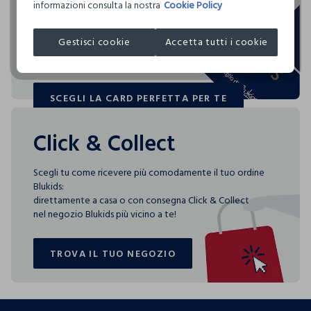
I nostri fornitori
informazioni consulta la nostra
Cookie Policy
ASCIUGATURA A TAMBURO AMMESSA TEMPERATURA
Blukids card e Blukids Club sono le carte fedeltà che
CHERISH KNITS
NORMALE
rendono
MADE IN INDIA
Gestisci cookie
Accetta tutti i cookie
speciali i tuoi acquisti: ti aspettano vantaggi, promozioni e
TEMPERATURA MASSIMA DELLA PIASTRA DEL FERRO
sorprese pensate solo per te tutto l'anno!
150°C
SCEGLI LA CARD PERFETTA PER TE
SCEGLI LA CARD PERFETTA PER TE
Click & Collect
Scegli tu come ricevere più comodamente il tuo ordine
Blukids:
direttamente a casa o con consegna Click & Collect
nel negozio Blukids più vicino a te!
TROVA IL TUO NEGOZIO
TROVA IL TUO NEGOZIO
footer.ariatitle