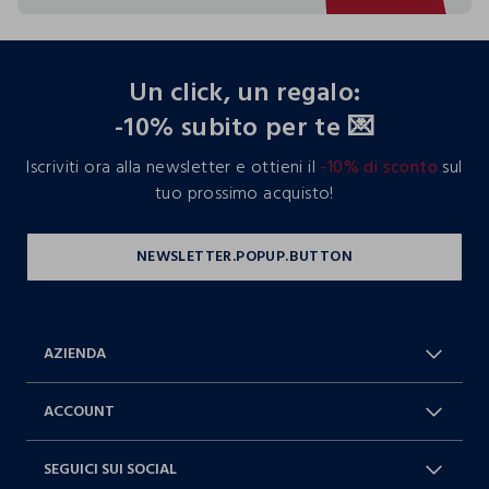
footer.ariatitle
Un click, un regalo:
-10% subito per te 💌
Iscriviti ora alla newsletter e ottieni il
-10% di sconto
sul
tuo prossimo acquisto!
AZIENDA
Chi Siamo
Franchising
ACCOUNT
Spedizioni
Resi e cambi
Log in / Sign in
Ordini
SEGUICI SUI SOCIAL
Dichiarazione accessibilità
RaccogliAMO