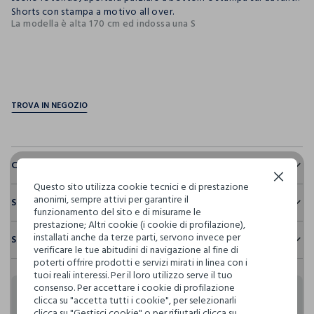
Shorts con stampa a motivo all over.
La modella è alta 170 cm ed indossa una S
pdp.loyalty.section.advantages
Composizione e cura
Continua senza accettare
Questo sito utilizza cookie tecnici e di prestazione
Composizione:
anonimi, sempre attivi per garantire il
Sostenibilità e trasparenza
TESSUTO PRINCIPALE: 100% COTONE - BOTTOM: 100%
funzionamento del sito e di misurarne le
COTONE
prestazione; Altri cookie (i cookie di profilazione),
Sicurezza
installati anche da terze parti, servono invece per
Spedizione e resi
Il 100% dei nostri articoli viene sottoposto a test chimico-
verificare le tue abitudini di navigazione al fine di
fisici, per verificarne il rispetto dei limiti che abbiamo
NON CANDEGGIARE
poterti offrire prodotti e servizi mirati in linea con i
Hai fino a 30 giorni dalla consegna del tuo ordine online per
definito per l’uso di sostanze chimiche, talvolta anche più
tuoi reali interessi. Per il loro utilizzo serve il tuo
cambiare idea e restituire i prodotti che hai acquistato.
restrittivi rispetto a quelli previsti dalla normativa
consenso. Per accettare i cookie di profilazione
internazionale.
TEMPERATURA MASSIMA 40°C - PROCEDURA NORMALE
clicca su "accetta tutti i cookie", per selezionarli
Rendi speciali i tuoi
clicca su "Gestisci cookie" o per rifiutarli clicca su