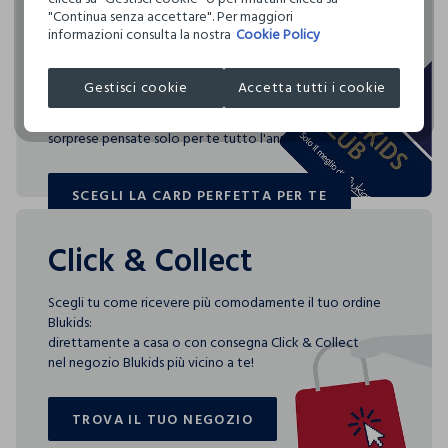
Clicca qui per vedere i dettagli
"Continua senza accettare". Per maggiori
acquisti
informazioni consulta la nostra
Cookie Policy
NON LAVARE A SECCO
I nostri fornitori
Blukids card e Blukids Club sono le carte fedeltà che
SABOR S.R.L.
NON ASCIUGARE IN ASCIUGA BIANCHERIA A TAMBURO
Gestisci cookie
Accetta tutti i cookie
rendono
ROTATIVO
MADE IN BANGLADESH
speciali i tuoi acquisti: ti aspettano vantaggi, promozioni e
sorprese pensate solo per te tutto l'anno!
TEMPERATURA MASSIMA DELLA PIASTRA DEL FERRO
150°C
SCEGLI LA CARD PERFETTA PER TE
SCEGLI LA CARD PERFETTA PER TE
ASCIUGARE SU FILO
Click & Collect
Scegli tu come ricevere più comodamente il tuo ordine
Blukids:
direttamente a casa o con consegna Click & Collect
nel negozio Blukids più vicino a te!
TROVA IL TUO NEGOZIO
TROVA IL TUO NEGOZIO