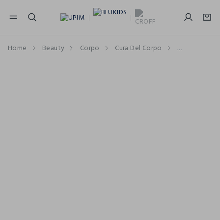
NAVIGATION.ARIA.GOTOMAINCONTENT
NAVIGATION.ARIA.GOTOFOOTER
Home
Beauty
Corpo
Cura Del Corpo
Creme e Oli 