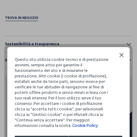
pdp.loyalty.section.advantages
Sostenibilità e trasparenza
Sicurezza
Continua senza accettare
Questo sito utilizza cookie tecnici e di prestazione
Spedizione e resi
Il 100% dei nostri articoli viene sottoposto a test chimico-
anonimi, sempre attivi per garantire il
fisici, per verificarne il rispetto dei limiti che abbiamo
funzionamento del sito e di misurarne le
Hai fino a 30 giorni dalla consegna del tuo ordine online per
definito per l’uso di sostanze chimiche, talvolta anche più
prestazione; Altri cookie (i cookie di profilazione),
cambiare idea e restituire i prodotti che hai acquistato.
restrittivi rispetto a quelli previsti dalla normativa
installati anche da terze parti, servono invece per
internazionale.
verificare le tue abitudini di navigazione al fine di
Rendi speciali i tuoi
poterti offrire prodotti e servizi mirati in linea con i
Clicca qui per vedere i dettagli
tuoi reali interessi. Per il loro utilizzo serve il tuo
acquisti
consenso. Per accettare i cookie di profilazione
clicca su "accetta tutti i cookie", per selezionarli
I nostri fornitori
clicca su "Gestisci cookie" o per rifiutarli clicca su
Blukids card e Blukids Club sono le carte fedeltà che
SAPONERIE MARIO FISSI
"Continua senza accettare". Per maggiori
rendono
informazioni consulta la nostra
Cookie Policy
speciali i tuoi acquisti: ti aspettano vantaggi, promozioni e
sorprese pensate solo per te tutto l'anno!