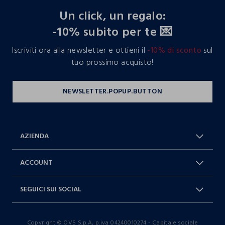
Un click, un regalo:
-10% subito per te 💌
Iscriviti ora alla newsletter e ottieni il
-10% di sconto
sul
tuo prossimo acquisto!
AZIENDA
Chi Siamo
Franchising
ACCOUNT
Spedizioni
Resi e cambi
Log in / Sign in
Ordini
SEGUICI SUI SOCIAL
Dichiarazione accessibilità
RaccogliAMO
Carta Fedeltà Blukids
I nostri partner
Facebook
Instagram
FAQ
Contattaci: 0412399081 (lun-ven
Copyright © OVS S.p.A, p.iva 04240010274 - Capitale sociale