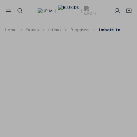
NAVIGATION.ARIA.GOTOMAINCONTENT
NAVIGATION.ARIA.GOTOFOOTER
Home
Donna
Intimo
Reggiseni
Imbottito