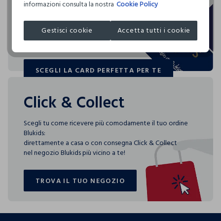
I nostri fornitori
informazioni consulta la nostra
Cookie Policy
Blukids card e Blukids Club sono le carte fedeltà che
HOP LUN HONG KONG LIMITED
rendono
Gestisci cookie
Accetta tutti i cookie
MADE IN BANGLADESH
speciali i tuoi acquisti: ti aspettano vantaggi, promozioni e
sorprese pensate solo per te tutto l'anno!
SCEGLI LA CARD PERFETTA PER TE
SCEGLI LA CARD PERFETTA PER TE
Click & Collect
Scegli tu come ricevere più comodamente il tuo ordine
Blukids:
direttamente a casa o con consegna Click & Collect
nel negozio Blukids più vicino a te!
TROVA IL TUO NEGOZIO
TROVA IL TUO NEGOZIO
footer.ariatitle