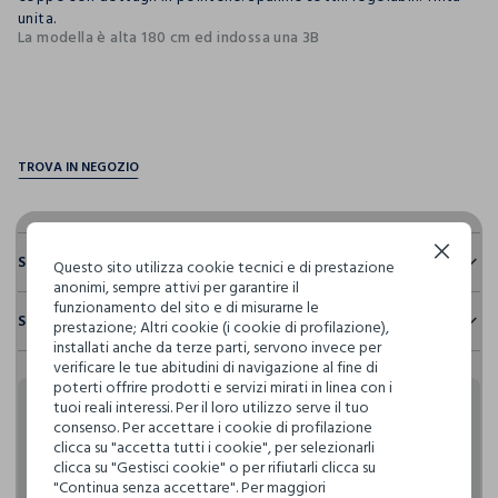
unita.
La modella è alta 180 cm ed indossa una 3B
pdp.loyalty.section.advantages
Continua senza accettare
Sostenibilità e trasparenza
Questo sito utilizza cookie tecnici e di prestazione
anonimi, sempre attivi per garantire il
Sicurezza
funzionamento del sito e di misurarne le
Spedizione e resi
prestazione; Altri cookie (i cookie di profilazione),
Il 100% dei nostri articoli viene sottoposto a test chimico-
installati anche da terze parti, servono invece per
fisici, per verificarne il rispetto dei limiti che abbiamo
Hai fino a 30 giorni dalla consegna del tuo ordine online per
verificare le tue abitudini di navigazione al fine di
definito per l’uso di sostanze chimiche, talvolta anche più
cambiare idea e restituire i prodotti che hai acquistato.
poterti offrire prodotti e servizi mirati in linea con i
restrittivi rispetto a quelli previsti dalla normativa
tuoi reali interessi. Per il loro utilizzo serve il tuo
internazionale.
Rendi speciali i tuoi
consenso. Per accettare i cookie di profilazione
Clicca qui per vedere i dettagli
clicca su "accetta tutti i cookie", per selezionarli
acquisti
clicca su "Gestisci cookie" o per rifiutarli clicca su
"Continua senza accettare". Per maggiori