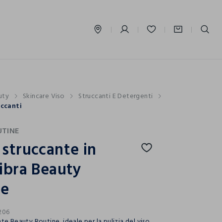
label.account.login
uty
Skincare Viso
Struccanti E Detergenti
uccanti
UTINE
struccante in
ibra Beauty
ne
206
e Beauty Routine, ideale per la pulizia del viso.