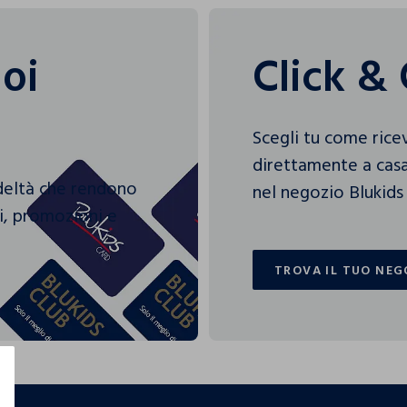
uoi
Click & 
Scegli tu come rice
direttamente a casa
edeltà che rendono
nel negozio Blukids 
gi, promozioni e
TROVA IL TUO NEG
TROVA IL TUO NEG