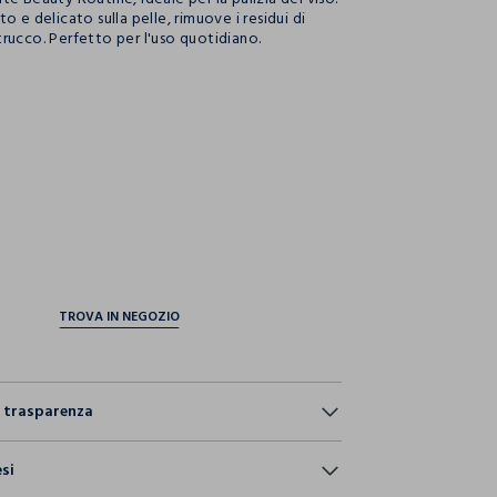
o e delicato sulla pelle, rimuove i residui di
rucco. Perfetto per l'uso quotidiano.
ection.advantages
e trasparenza
esi
ostri articoli viene sottoposto a test chimico-