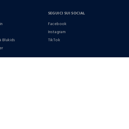
SEGUICI SUI SOCIAL
in
Facebook
Instagram
à Blukids
TikTok
er
0412399081 (lun-ven 9-17)
it |
italiano