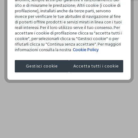
fisici, per ve
Hai fino a 3
sito e di misurarne le prestazione; Altri cookie (i cookie di
definito per 
per cambiare 
profilazione), installati anche da terze parti, servono
restrittivi ri
invece per verificare le tue abitudini di navigazione al fine
internaziona
di poterti offrire prodotti e servizi mirati in linea con i tuoi
Clicca qui pe
reali interessi. Per il loro utilizzo serve il tuo consenso. Per
accettare i cookie di profilazione clicca su "accetta tutti i
cookie", per selezionarli clicca su "Gestisci cookie" o per
I nostri forni
rifiutarli clicca su "Continua senza accettare". Per maggiori
informazioni consulta la nostra
Cookie Policy
THE GOOD I
Gestisci cookie
Accetta tutti i cookie