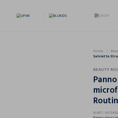
Home
Bea
Salviette Str
BEAUTY RO
Panno 
microf
Routi
N.ART:
001348
Panno struccant