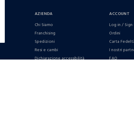
AZIENDA
ACCOUNT
Chi Siamo
Log in / Sign 
Franchising
Ordini
Spedizioni
Carta Fedelt
Resi e cambi
I nostri partn
Dichiarazione accessibilità
FAQ
RaccogliAMO
Contattaci: 