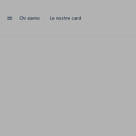
NAVIGATION.ARIA.GOTOMAINCONTENT
NAVIGATION.ARIA.GOTOFOOTER
Chi siamo
Le nostre card