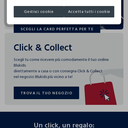
rendono
MADE IN CHINA
speciali i tuoi acquisti: ti aspettano vantaggi, promozioni e
0.00
Gestisci cookie
Accetta tutti i cookie
sorprese pensate solo per te tutto l'anno!
SCEGLI LA CARD PERFETTA PER TE
3 specifici indici consentono di scoprire, per ogni capo,
SCEGLI LA CARD PERFETTA PER TE
quanta acqua è stata utilizzata, quanta CO2 è stata emessa
per produrlo e quanto è facilmente riciclabile.
Click & Collect
Scegli tu come ricevere più comodamente il tuo ordine
Blukids:
direttamente a casa o con consegna Click & Collect
nel negozio Blukids più vicino a te!
TROVA IL TUO NEGOZIO
TROVA IL TUO NEGOZIO
footer.ariatitle
Un click, un regalo: