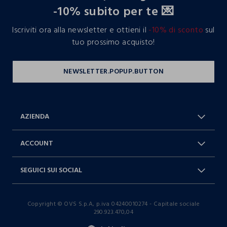
-10% subito per te 💌
Iscriviti ora alla newsletter e ottieni il
-10% di sconto
sul
tuo prossimo acquisto!
AZIENDA
Chi Siamo
Franchising
ACCOUNT
Spedizioni
Resi e cambi
Log in / Sign in
Ordini
SEGUICI SUI SOCIAL
Dichiarazione accessibilità
RaccogliAMO
Carta Fedeltà Blukids
I nostri partner
Facebook
Instagram
FAQ
Contattaci: 0412399081 (lun-ven
Copyright © OVS S.p.A, p.iva 04240010274 - Capitale sociale
TikTok
9-17)
290.923.470,04