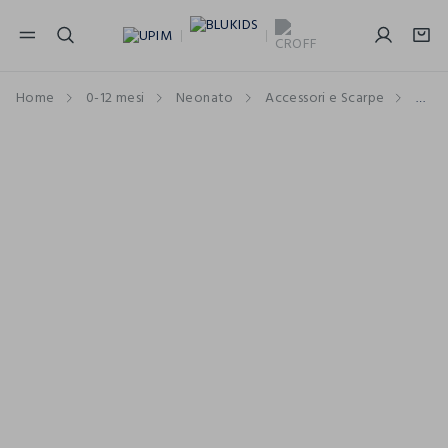
NAVIGATION.ARIA.GOTOMAINCONTENT
NAVIGATION.ARIA.GOTOFOOTER
Home
0-12 mesi
Neonato
Accessori e Scarpe
Calz