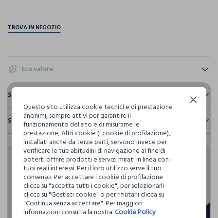
pdp.loyalty.section.advantages
Eco valore
Consumo d'acqua
Sostenibilità e trasparenza
Continua senza accettare
Per la realizzazione di questo capo sono stati
Questo sito utilizza cookie tecnici e di prestazione
Sicurezza
utilizzati
73,87 litri dacqua
anonimi, sempre attivi per garantire il
Spedizione e resi
Il 100% dei nostri articoli viene sottoposto a test chimico-
funzionamento del sito e di misurarne le
fisici, per verificarne il rispetto dei limiti che abbiamo
prestazione; Altri cookie (i cookie di profilazione),
Hai fino a 30 giorni dalla consegna del tuo ordine online per
Emissioni di CO2
definito per l’uso di sostanze chimiche, talvolta anche più
installati anche da terze parti, servono invece per
cambiare idea e restituire i prodotti che hai acquistato.
Per la realizzazione di questo capo sono stati
restrittivi rispetto a quelli previsti dalla normativa
verificare le tue abitudini di navigazione al fine di
emessi
0,52 kg di CO2
internazionale.
poterti offrire prodotti e servizi mirati in linea con i
Rendi speciali i tuoi
tuoi reali interessi. Per il loro utilizzo serve il tuo
Clicca qui per vedere i dettagli
consenso. Per accettare i cookie di profilazione
acquisti
clicca su "accetta tutti i cookie", per selezionarli
Circolarità
clicca su "Gestisci cookie" o per rifiutarli clicca su
Indica quanto questo prodotto è facilmente
I nostri fornitori
"Continua senza accettare". Per maggiori
riciclabile
Blukids card e Blukids Club sono le carte fedeltà che
HAINING KINDWAY IMP. & EXP. CO
informazioni consulta la nostra
Cookie Policy