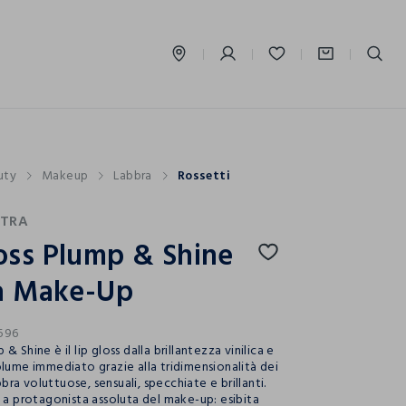
label.account.login
uty
Makeup
Labbra
Rossetti
STRA
oss Plump & Shine
ra Make-Up
596
& Shine è il lip gloss dalla brillantezza vinilica e
olume immediato grazie alla tridimensionalità dei
abbra voluttuose, sensuali, specchiate e brillanti.
e a protagonista assoluta del make-up: esibita