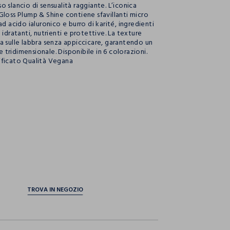
 slancio di sensualità raggiante. L’iconica
Gloss Plump & Shine contiene sfavillanti micro
ad acido ialuronico e burro di karité, ingredienti
 idratanti, nutrienti e protettive. La texture
a sulle labbra senza appiccicare, garantendo un
 e tridimensionale. Disponibile in 6 colorazioni.
ificato Qualità Vegana
ection.advantages