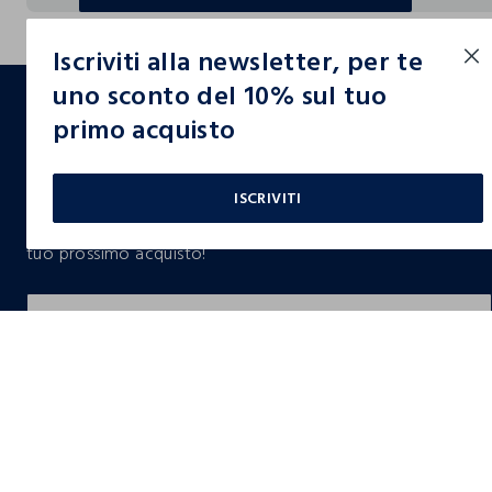
SCEGLI LA CARD PERFETTA PER TE
Iscriviti alla newsletter, per te
footer.ariatitle
uno sconto del 10% sul tuo
primo acquisto
Un click, un regalo:
-10% subito per te 💌
ISCRIVITI
Iscriviti ora alla newsletter e ottieni il
-10% di sconto
sul
tuo prossimo acquisto!