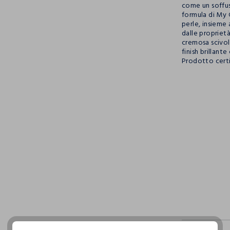
come un soffuso
formula di My 
perle, insieme 
dalle proprietà
cremosa scivol
finish brillante
Prodotto cert
pdp.loyalty.s
single.size