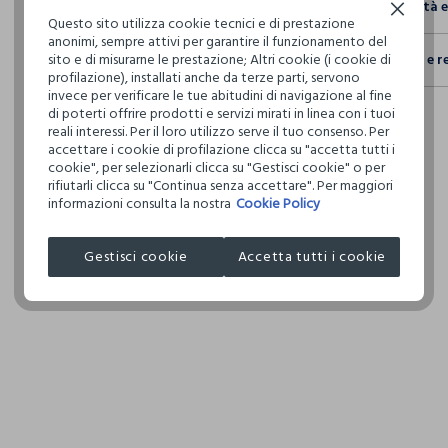
Sostenibilità 
Continua senza accettare
Questo sito utilizza cookie tecnici e di prestazione
anonimi, sempre attivi per garantire il funzionamento del
Sicurezza
sito e di misurarne le prestazione; Altri cookie (i cookie di
Spedizione e r
Il 100% dei n
profilazione), installati anche da terze parti, servono
fisici, per ve
invece per verificare le tue abitudini di navigazione al fine
Hai fino a 3
definito per 
di poterti offrire prodotti e servizi mirati in linea con i tuoi
per cambiare 
restrittivi ri
reali interessi. Per il loro utilizzo serve il tuo consenso. Per
internaziona
accettare i cookie di profilazione clicca su "accetta tutti i
cookie", per selezionarli clicca su "Gestisci cookie" o per
Clicca qui pe
rifiutarli clicca su "Continua senza accettare". Per maggiori
informazioni consulta la nostra
Cookie Policy
I nostri forni
GIUFRA SRL
Gestisci cookie
Accetta tutti i cookie