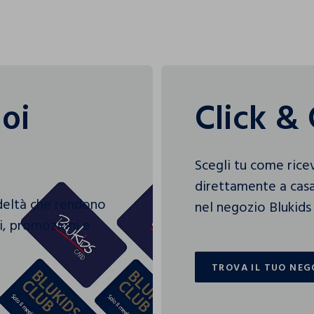
uoi
Click & 
Scegli tu come rice
direttamente a casa
edeltà che rendono
nel negozio Blukids 
gi, promozioni e
TROVA IL TUO NEG
TROVA IL TUO NEG