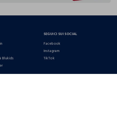
SEGUICI SUI SOCIAL
in
Facebook
Instagram
à Blukids
TikTok
er
0412399081 (lun-ven 9-17)