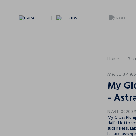
Home
Bea
MAKE UP A
My Gl
- Ast
N.ART:
002007
My Gloss Plump 
dall’effetto v
suoi riflessi. L
La luce assurg