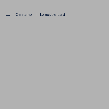
NAVIGATION.ARIA.GOTOMAINCONTENT
NAVIGATION.ARIA.GOTOFOOTER
Chi siamo
Le nostre card