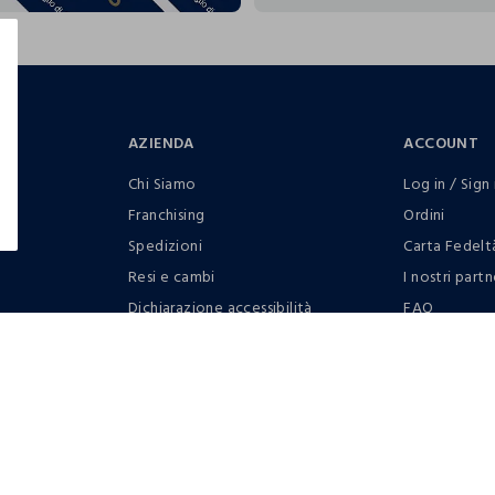
AZIENDA
ACCOUNT
Chi Siamo
Log in / Sign 
Franchising
Ordini
Spedizioni
Carta Fedelt
Resi e cambi
I nostri partn
Dichiarazione accessibilità
FAQ
RaccogliAMO
Contattaci: 