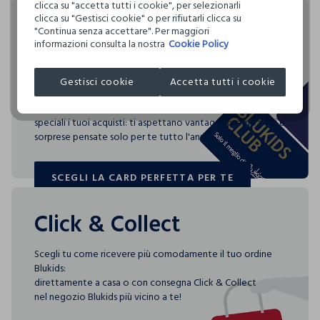
cambiare idea e restituire i prodotti che hai acquistato.
Per la realizzazione di questo capo sono stati
clicca su "accetta tutti i cookie", per selezionarli
restrittivi rispetto a quelli previsti dalla normativa
LAVAGGIO A SECCO PROFESSIONALE CON
emessi
16,63 kg di CO2
clicca su "Gestisci cookie" o per rifiutarli clicca su
internazionale.
TETRACLOROETILENE E TUTTI I SOLVENTI INDICATI CON IL
Rendi speciali i tuoi
"Continua senza accettare". Per maggiori
SEGNO F - PROCEDURA DELICATA
Clicca qui per vedere i dettagli
informazioni consulta la nostra
Cookie Policy
acquisti
Circolarità
NON ASCIUGARE IN ASCIUGA BIANCHERIA A TAMBURO
Indica quanto questo prodotto è facilmente
I nostri fornitori
ROTATIVO
Gestisci cookie
Accetta tutti i cookie
riciclabile
Blukids card e Blukids Club sono le carte fedeltà che
MERIDIAN TEXTILES B.V.
rendono
TEMPERATURA MASSIMA DELLA PIASTRA DEL FERRO
MADE IN CAMBODIA
speciali i tuoi acquisti: ti aspettano vantaggi, promozioni e
110°C, LA STIRATURA A VAPORE PUO' PROVOCARE
0.00
DANNI IRREVERSIBILI
sorprese pensate solo per te tutto l'anno!
ASCIUGARE SU UNA SUPERFICIE
SCEGLI LA CARD PERFETTA PER TE
3 specifici indici consentono di scoprire, per ogni capo,
SCEGLI LA CARD PERFETTA PER TE
quanta acqua è stata utilizzata, quanta CO2 è stata emessa
per produrlo e quanto è facilmente riciclabile.
Click & Collect
Scegli tu come ricevere più comodamente il tuo ordine
Blukids:
direttamente a casa o con consegna Click & Collect
nel negozio Blukids più vicino a te!