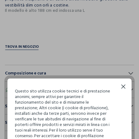
vestibilità slim con orli a costine.
Il modello è alto 188 cm ed indossa una L
pdp.loyalty.section.advantages
Composizione e cura
Composizione:
Continua senza accettare
100% LANA MERINO
Eco valore
Questo sito utilizza cookie tecnici e di prestazione
anonimi, sempre attivi per garantire il
funzionamento del sito e di misurarne le
Consumo d'acqua
Sostenibilità e trasparenza
prestazione; Altri cookie (i cookie di profilazione),
NON CANDEGGIARE
Per la realizzazione di questo capo sono stati
installati anche da terze parti, servono invece per
Sicurezza
utilizzati
1.633,83 litri dacqua
verificare le tue abitudini di navigazione al fine di
Spedizione e resi
poterti offrire prodotti e servizi mirati in linea con i
Il 100% dei nostri articoli viene sottoposto a test chimico-
TEMPERATURA MASSIMA 30°C - PROCEDURA MOLTO
tuoi reali interessi. Per il loro utilizzo serve il tuo
fisici, per verificarne il rispetto dei limiti che abbiamo
DELICATA
Hai fino a 30 giorni dalla consegna del tuo ordine online per
Emissioni di CO2
consenso. Per accettare i cookie di profilazione
definito per l’uso di sostanze chimiche, talvolta anche più