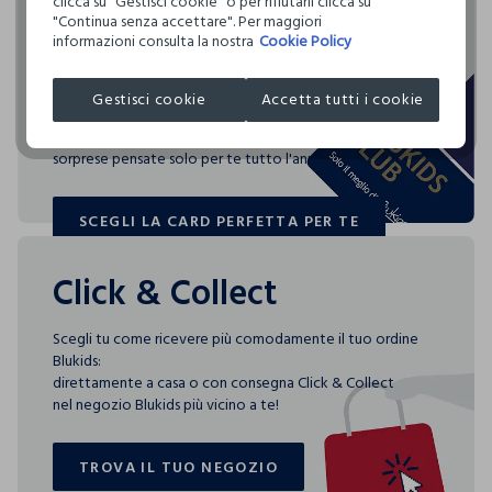
Rendi speciali i tuoi
clicca su "Gestisci cookie" o per rifiutarli clicca su
Clicca qui per vedere i dettagli
"Continua senza accettare". Per maggiori
NON LAVARE A SECCO
acquisti
informazioni consulta la nostra
Cookie Policy
I nostri fornitori
ASCIUGATURA A TAMBURO AMMESSA TEMPERATURA
Blukids card e Blukids Club sono le carte fedeltà che
ENTICE GARMENS
Gestisci cookie
Accetta tutti i cookie
NORMALE
rendono
MADE IN INDIA
speciali i tuoi acquisti: ti aspettano vantaggi, promozioni e
TEMPERATURA MASSIMA DELLA PIASTRA DEL FERRO
sorprese pensate solo per te tutto l'anno!
150°C
SCEGLI LA CARD PERFETTA PER TE
SCEGLI LA CARD PERFETTA PER TE
Click & Collect
Scegli tu come ricevere più comodamente il tuo ordine
Blukids:
direttamente a casa o con consegna Click & Collect
nel negozio Blukids più vicino a te!
TROVA IL TUO NEGOZIO
TROVA IL TUO NEGOZIO