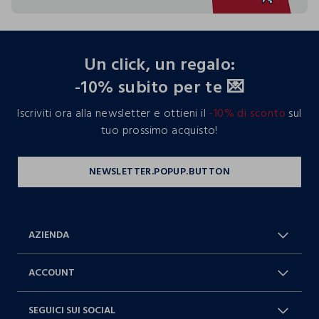
footer.ariatitle
Un click, un regalo:
-10% subito per te 💌
Iscriviti ora alla newsletter e ottieni il
-10% di sconto
sul
tuo prossimo acquisto!
AZIENDA
Chi Siamo
Franchising
ACCOUNT
Spedizioni
Resi e cambi
Log in / Sign in
Ordini
SEGUICI SUI SOCIAL
Dichiarazione accessibilità
RaccogliAMO