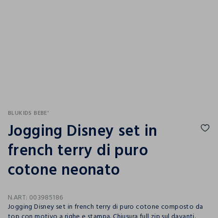
BLUKIDS BEBE'
Jogging Disney set in
french terry di puro
cotone neonato
N.ART:
003985186
Jogging Disney set in french terry di puro cotone composto da
top con motivo a righe e stampa. Chiusura full zip sul davanti.