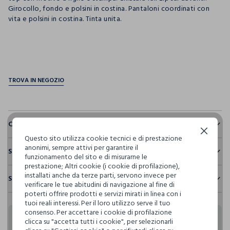
Girocollo, fondo e polsini in costina. Pantaloni coordinati con
vita e polsini in costina. Tinta unita.
pdp.loyalty.section.advantages
Composizione e cura
Continua senza accettare
Questo sito utilizza cookie tecnici e di prestazione
Composizione:
anonimi, sempre attivi per garantire il
Sostenibilità e trasparenza
100% COTONE
funzionamento del sito e di misurarne le
prestazione; Altri cookie (i cookie di profilazione),
Sicurezza
installati anche da terze parti, servono invece per
Spedizione e resi
Il 100% dei nostri articoli viene sottoposto a test chimico-
verificare le tue abitudini di navigazione al fine di
NON CANDEGGIARE
fisici, per verificarne il rispetto dei limiti che abbiamo
poterti offrire prodotti e servizi mirati in linea con i
Hai fino a 30 giorni dalla consegna del tuo ordine online per
definito per l’uso di sostanze chimiche, talvolta anche più
tuoi reali interessi. Per il loro utilizzo serve il tuo
cambiare idea e restituire i prodotti che hai acquistato.
restrittivi rispetto a quelli previsti dalla normativa
consenso. Per accettare i cookie di profilazione
TEMPERATURA MASSIMA 40°C - PROCEDURA NORMALE
internazionale.
clicca su "accetta tutti i cookie", per selezionarli