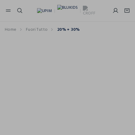
NAVIGATION.ARIA.GOTOMAINCONTENT
NAVIGATION.ARIA.GOTOFOOTER
Home
Fuori Tutto
20% + 30%