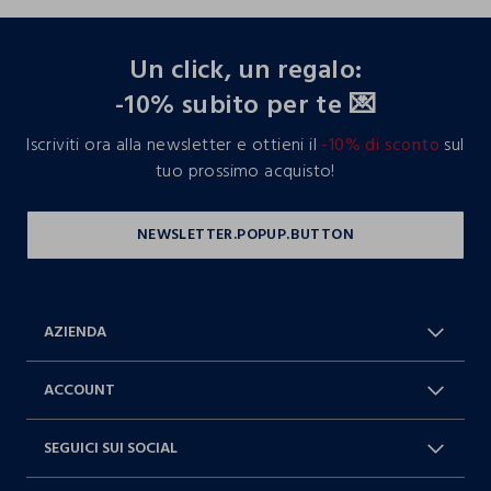
footer.ariatitle
Un click, un regalo:
-10% subito per te 💌
Iscriviti ora alla newsletter e ottieni il
-10% di sconto
sul
tuo prossimo acquisto!
AZIENDA
Chi Siamo
Franchising
ACCOUNT
Spedizioni
Resi e cambi
Log in / Sign in
Ordini
SEGUICI SUI SOCIAL
Dichiarazione accessibilità
RaccogliAMO
Carta Fedeltà Blukids
I nostri partner
Facebook
Instagram