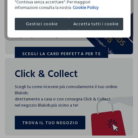
acquisti
"Continua senza accettare". Per maggiori
Circolarità
ROTATIVO
informazioni consulta la nostra
Cookie Policy
Indica quanto questo prodotto è facilmente
I nostri fornitori
riciclabile
Blukids card e Blukids Club sono le carte fedeltà che
SABOR S.R.L.
NON STIRARE
Gestisci cookie
Accetta tutti i cookie
rendono
MADE IN BANGLADESH
speciali i tuoi acquisti: ti aspettano vantaggi, promozioni e
0.00
ASCIUGARE SU UNA SUPERFICIE
sorprese pensate solo per te tutto l'anno!
SCEGLI LA CARD PERFETTA PER TE
3 specifici indici consentono di scoprire, per ogni capo,
SCEGLI LA CARD PERFETTA PER TE
quanta acqua è stata utilizzata, quanta CO2 è stata emessa
per produrlo e quanto è facilmente riciclabile.
Click & Collect
Scegli tu come ricevere più comodamente il tuo ordine
Blukids:
direttamente a casa o con consegna Click & Collect
nel negozio Blukids più vicino a te!
TROVA IL TUO NEGOZIO
TROVA IL TUO NEGOZIO