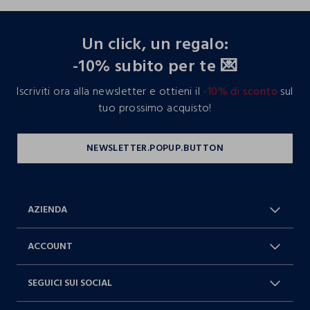
footer.ariatitle
Un click, un regalo:
-10% subito per te 💌
Iscriviti ora alla newsletter e ottieni il
-10% di sconto
sul
tuo prossimo acquisto!
AZIENDA
Chi Siamo
Franchising
ACCOUNT
Spedizioni
Resi e cambi
Log in / Sign in
Ordini
SEGUICI SUI SOCIAL
Dichiarazione accessibilità
RaccogliAMO
Carta Fedeltà Blukids
I nostri partner
Facebook
Instagram