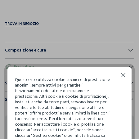
pdp.loyalty.section.advantages
Composizione e cura
Composizione:
100% COTONE
Eco valore
Continua senza accettare
Questo sito utilizza cookie tecnici e di prestazione
Consumo d'acqua
Sostenibilità e trasparenza
anonimi, sempre attivi per garantire il
NON CANDEGGIARE
Per la realizzazione di questo capo sono stati
funzionamento del sito e di misurarne le
Sicurezza
utilizzati
3.815,75 litri dacqua
prestazione; Altri cookie (i cookie di profilazione),
Spedizione e resi
installati anche da terze parti, servono invece per
Il 100% dei nostri articoli viene sottoposto a test chimico-
TEMPERATURA MASSIMA 30°C - PROCEDURA NORMALE
verificare le tue abitudini di navigazione al fine di
fisici, per verificarne il rispetto dei limiti che abbiamo
Hai fino a 30 giorni dalla consegna del tuo ordine online per
Emissioni di CO2
poterti offrire prodotti e servizi mirati in linea con i
definito per l’uso di sostanze chimiche, talvolta anche più
cambiare idea e restituire i prodotti che hai acquistato.
Per la realizzazione di questo capo sono stati
tuoi reali interessi. Per il loro utilizzo serve il tuo
restrittivi rispetto a quelli previsti dalla normativa
NON LAVARE A SECCO
emessi
12,29 kg di CO2
consenso. Per accettare i cookie di profilazione
internazionale.
Rendi speciali i tuoi
clicca su "accetta tutti i cookie", per selezionarli
Clicca qui per vedere i dettagli
clicca su "Gestisci cookie" o per rifiutarli clicca su
ASCIUGATURA A TAMBURO AMMESSA TEMPERATURA