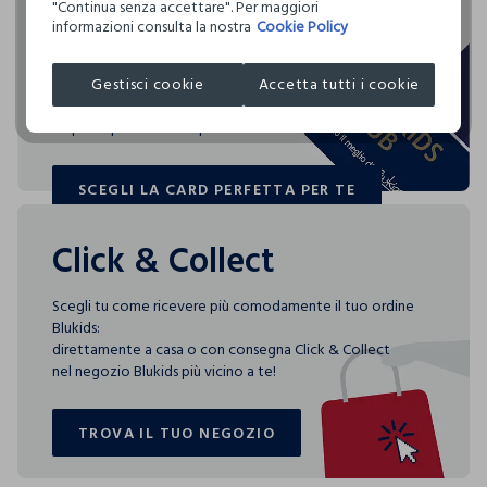
acquisti
"Continua senza accettare". Per maggiori
Circolarità
RIDOTTA
informazioni consulta la nostra
Cookie Policy
Indica quanto questo prodotto è facilmente
I nostri fornitori
riciclabile
TEMPERATURA MASSIMA DELLA PIASTRA DEL FERRO
Blukids card e Blukids Club sono le carte fedeltà che
SIRAJGONJ FASHIONS LTD
150°C
Gestisci cookie
Accetta tutti i cookie
rendono
MADE IN BANGLADESH
speciali i tuoi acquisti: ti aspettano vantaggi, promozioni e
0.00
sorprese pensate solo per te tutto l'anno!
SCEGLI LA CARD PERFETTA PER TE
3 specifici indici consentono di scoprire, per ogni capo,
SCEGLI LA CARD PERFETTA PER TE
quanta acqua è stata utilizzata, quanta CO2 è stata emessa
per produrlo e quanto è facilmente riciclabile.
Click & Collect
Scegli tu come ricevere più comodamente il tuo ordine
Blukids:
direttamente a casa o con consegna Click & Collect
nel negozio Blukids più vicino a te!
TROVA IL TUO NEGOZIO
TROVA IL TUO NEGOZIO