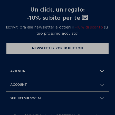
Un click, un regalo:
-10% subito per te 💌
Iscriviti ora alla newsletter e ottieni il
-10% di sconto
sul
tuo prossimo acquisto!
AZIENDA
Chi Siamo
Franchising
ACCOUNT
Spedizioni
Resi e cambi
Log in / Sign in
Ordini
SEGUICI SUI SOCIAL
Dichiarazione accessibilità
RaccogliAMO
Carta Fedeltà Blukids
I nostri partner
Facebook
Instagram
FAQ
Contattaci: 0412399081 (lun-ven