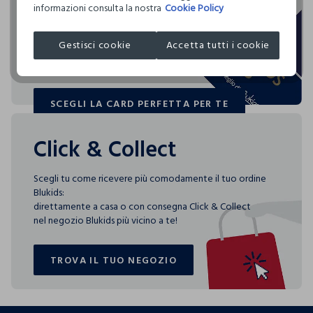
I nostri fornitori
informazioni consulta la nostra
Cookie Policy
Blukids card e Blukids Club sono le carte fedeltà che
COSNOVA ITALIA SRL
rendono
Gestisci cookie
Accetta tutti i cookie
speciali i tuoi acquisti: ti aspettano vantaggi, promozioni e
sorprese pensate solo per te tutto l'anno!
SCEGLI LA CARD PERFETTA PER TE
SCEGLI LA CARD PERFETTA PER TE
Click & Collect
Scegli tu come ricevere più comodamente il tuo ordine
Blukids:
direttamente a casa o con consegna Click & Collect
nel negozio Blukids più vicino a te!
TROVA IL TUO NEGOZIO
TROVA IL TUO NEGOZIO
footer.ariatitle