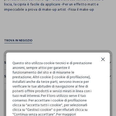
liscia, la cipria è facile da applicare -Per un effetto matt e
impeccabile a prova di make-up artist -Fissa il make-up
pdp.loyalty.section.advantages
Continua senza accettare
Sostenibilità e trasparenza
Questo sito utilizza cookie tecnici e di prestazione
anonimi, sempre attivi per garantire il
Sicurezza
funzionamento del sito e di misurarne le
Spedizione e resi
prestazione; Altri cookie (i cookie di profilazione),
Il 100% dei nostri articoli viene sottoposto a test chimico-
installati anche da terze parti, servono invece per
fisici, per verificarne il rispetto dei limiti che abbiamo
Hai fino a 30 giorni dalla consegna del tuo ordine online per
verificare le tue abitudini di navigazione al fine di
definito per l’uso di sostanze chimiche, talvolta anche più
cambiare idea e restituire i prodotti che hai acquistato.
poterti offrire prodotti e servizi mirati in linea con i
restrittivi rispetto a quelli previsti dalla normativa
tuoi reali interessi. Per il loro utilizzo serve il tuo
internazionale.
Rendi speciali i tuoi
consenso. Per accettare i cookie di profilazione
Clicca qui per vedere i dettagli
clicca su "accetta tutti i cookie", per selezionarli
clicca su "Gestisci cookie" o per rifiutarli clicca su
acquisti
"Continua senza accettare". Per maggiori