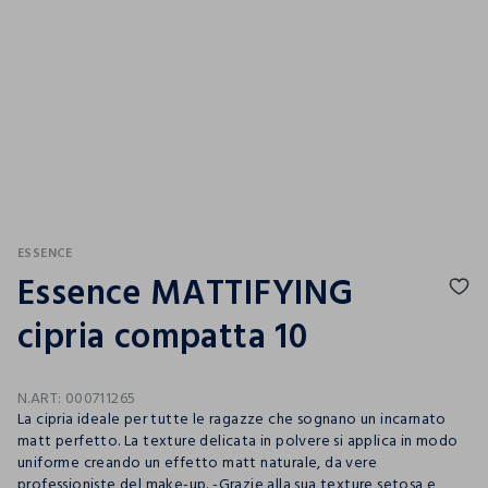
ESSENCE
Essence MATTIFYING
cipria compatta 10
N.ART:
000711265
La cipria ideale per tutte le ragazze che sognano un incarnato
matt perfetto. La texture delicata in polvere si applica in modo
uniforme creando un effetto matt naturale, da vere
professioniste del make-up. -Grazie alla sua texture setosa e