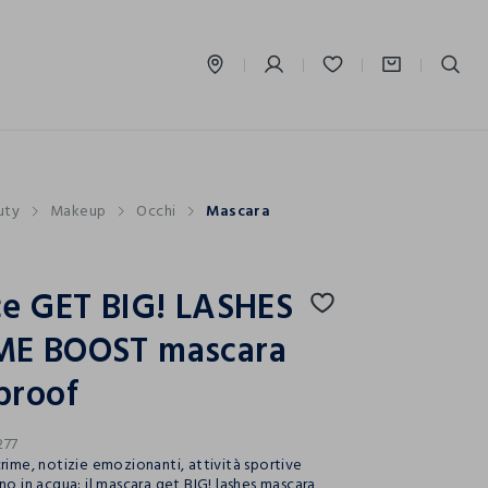
label.account.login
uty
Makeup
Occhi
Mascara
ce GET BIG! LASHES
E BOOST mascara
proof
277
crime, notizie emozionanti, attività sportive
no in acqua: il mascara get BIG! lashes mascara