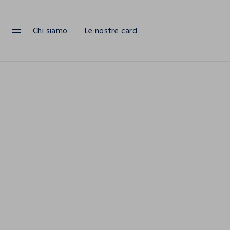
NAVIGATION.ARIA.GOTOMAINCONTENT
NAVIGATION.ARIA.GOTOFOOTER
Chi siamo
Le nostre card