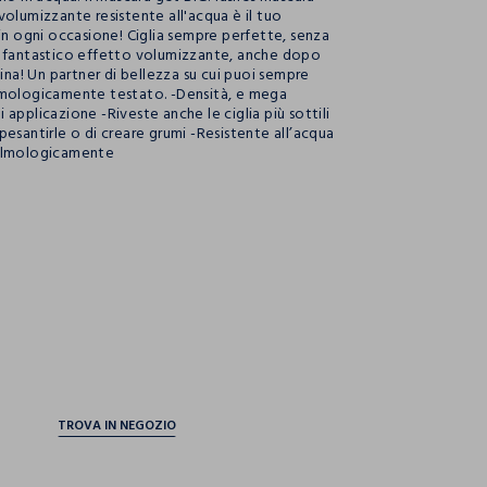
volumizzante resistente all'acqua è il tuo
 in ogni occasione! Ciglia sempre perfette, senza
 fantastico effetto volumizzante, anche dopo
cina! Un partner di bellezza su cui puoi sempre
lmologicamente testato. -Densità, e mega
applicazione -Riveste anche le ciglia più sottili
pesantirle o di creare grumi -Resistente all’acqua
almologicamente
ection.advantages