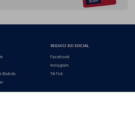
SEGUICI SUI SOCIAL
in
Facebook
Instagram
à Blukids
TikTok
er
0412399081 (lun-ven 9-17)