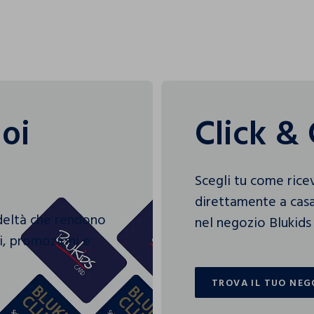
uoi
Click & 
Scegli tu come rice
direttamente a casa
edeltà che rendono
nel negozio Blukids 
gi, promozioni e
TROVA IL TUO NEG
TROVA IL TUO NEG