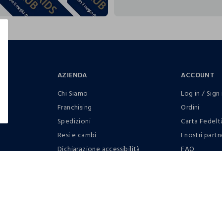
AZIENDA
ACCOUNT
Chi Siamo
Log in / Sign 
Franchising
Ordini
Spedizioni
Carta Fedelt
Resi e cambi
I nostri partn
Dichiarazione accessibilità
FAQ
RaccogliAMO
Contattaci: 