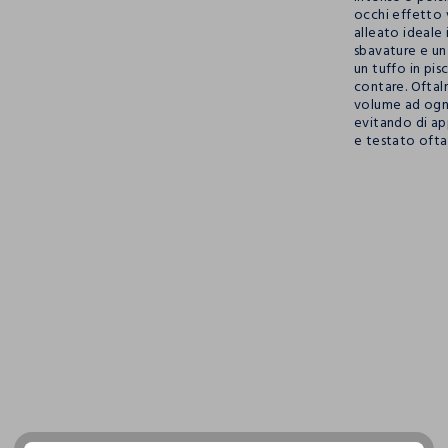
occhi effetto 
alleato ideale
sbavature e un
un tuffo in pis
contare. Ofta
volume ad ogni 
evitando di ap
e testato oft
pdp.loyalty.s
single.size