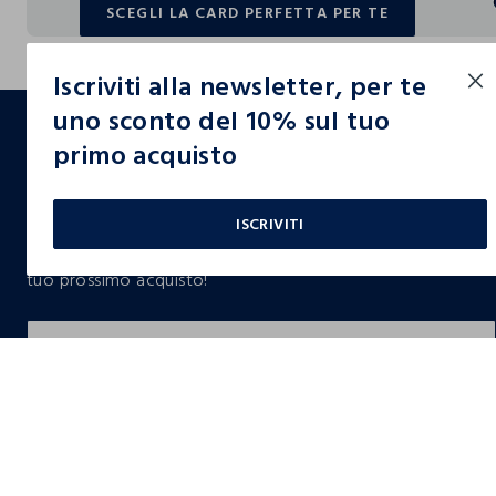
SCEGLI LA CARD PERFETTA PER TE
SCEGLI LA CARD PERFETTA PER TE
Iscriviti alla newsletter, per te
footer.ariatitle
uno sconto del 10% sul tuo
primo acquisto
Un click, un regalo:
-10% subito per te 💌
ISCRIVITI
Iscriviti ora alla newsletter e ottieni il
-10% di sconto
sul
tuo prossimo acquisto!