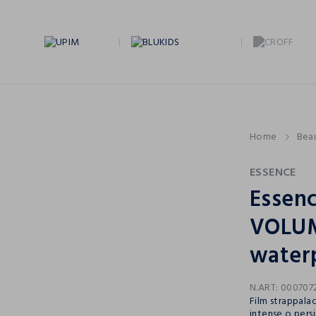
Home
Bea
ESSENCE
Essen
VOLUM
water
N.ART:
000707
Film strappala
intense o persi