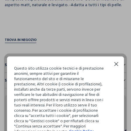
aspetto matt, naturale e levigato. -Adatta a tutti i tipi di pelle.
pdp.loyalty.section.advantages
Sostenibilità e trasparenza
Continua senza accettare
Questo sito utilizza cookie tecnici e di prestazione
anonimi, sempre attivi per garantire il
Sicurezza
funzionamento del sito e di misurarne le
Spedizione e resi
Il 100% dei nostri articoli viene sottoposto a test chimico-
prestazione; Altri cookie (i cookie di profilazione),
fisici, per verificarne il rispetto dei limiti che abbiamo
installati anche da terze parti, servono invece per
Hai fino a 30 giorni dalla consegna del tuo ordine online per
definito per l’uso di sostanze chimiche, talvolta anche più
verificare le tue abitudini di navigazione al fine di
cambiare idea e restituire i prodotti che hai acquistato.
restrittivi rispetto a quelli previsti dalla normativa
poterti offrire prodotti e servizi mirati in linea con i
internazionale.
tuoi reali interessi. Per il loro utilizzo serve il tuo
Rendi speciali i tuoi
consenso. Per accettare i cookie di profilazione
Clicca qui per vedere i dettagli
clicca su "accetta tutti i cookie", per selezionarli
acquisti
clicca su "Gestisci cookie" o per rifiutarli clicca su
"Continua senza accettare". Per maggiori
I nostri fornitori