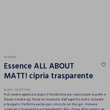
ESSENCE
Essence ALL ABOUT
MATT! cipria trasparente
N.ART:
000711195
Può essere applicata dopo il fondotinta per opacizzare la pelle e
fissare il make-up. Dona un incarnato dall'aspetto matt, naturale
e levigato. Perfetta anche per i ritocchi on the go! -Polvere
compatta trasparente estremamente fine -Dona all’incarnato un