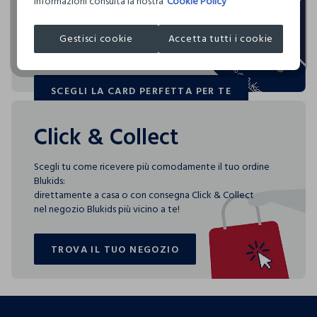
informazioni consulta la nostra
Cookie Policy
Blukids card e Blukids Club sono le carte fedeltà che
COSNOVA ITALIA SRL
rendono
speciali i tuoi acquisti: ti aspettano vantaggi, promozioni e
Gestisci cookie
Accetta tutti i cookie
sorprese pensate solo per te tutto l'anno!
SCEGLI LA CARD PERFETTA PER TE
SCEGLI LA CARD PERFETTA PER TE
Click & Collect
Scegli tu come ricevere più comodamente il tuo ordine
Blukids:
direttamente a casa o con consegna Click & Collect
nel negozio Blukids più vicino a te!
TROVA IL TUO NEGOZIO
TROVA IL TUO NEGOZIO
footer.ariatitle