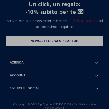
Un click, un regalo:
-10% subito per te 💌
Iscriviti ora alla newsletter e ottieni il
-10% di sconto
sul
tuo prossimo acquisto!
AZIENDA
Chi Siamo
Franchising
ACCOUNT
Spedizioni
Resi e cambi
Log in / Sign in
Ordini
SEGUICI SUI SOCIAL
Dichiarazione accessibilità
RaccogliAMO
Carta Fedeltà Blukids
I nostri partner
Facebook
Instagram
FAQ
Contattaci: 0412399081 (lun-ven
Copyright © OVS S.p.A, p.iva 04240010274 - Capitale sociale
TikTok
9-17)
290.923.470,04