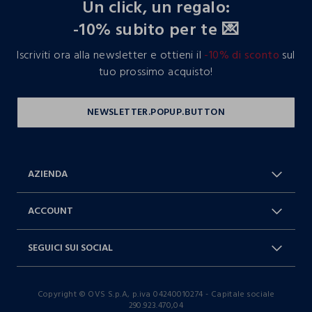
Un click, un regalo:
-10% subito per te 💌
Iscriviti ora alla newsletter e ottieni il
-10% di sconto
sul
tuo prossimo acquisto!
AZIENDA
Chi Siamo
Franchising
ACCOUNT
Spedizioni
Resi e cambi
Log in / Sign in
Ordini
SEGUICI SUI SOCIAL
Dichiarazione accessibilità
RaccogliAMO
Carta Fedeltà Blukids
I nostri partner
Facebook
Instagram
FAQ
Contattaci: 0412399081 (lun-ven
Copyright © OVS S.p.A, p.iva 04240010274 - Capitale sociale
TikTok
9-17)
290.923.470,04