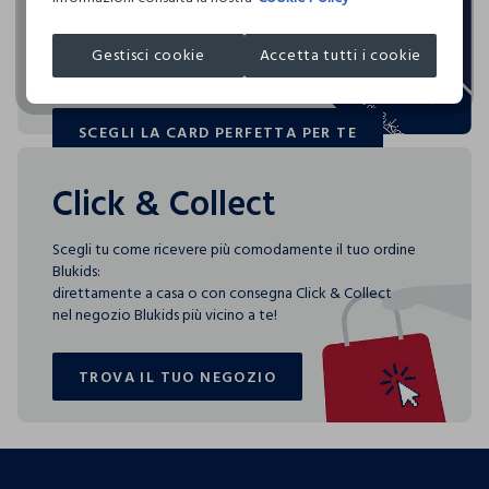
Blukids card e Blukids Club sono le carte fedeltà che
ORITEX INTERNATIONAL LIMITED
ASCIUGATURA A TAMBURO AMMESSA TEMPERATURA
rendono
RIDOTTA
MADE IN CHINA
speciali i tuoi acquisti: ti aspettano vantaggi, promozioni e
Gestisci cookie
Accetta tutti i cookie
sorprese pensate solo per te tutto l'anno!
NON STIRARE
SCEGLI LA CARD PERFETTA PER TE
SCEGLI LA CARD PERFETTA PER TE
Click & Collect
Scegli tu come ricevere più comodamente il tuo ordine
Blukids:
direttamente a casa o con consegna Click & Collect
nel negozio Blukids più vicino a te!
TROVA IL TUO NEGOZIO
TROVA IL TUO NEGOZIO
footer.ariatitle