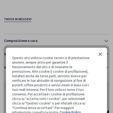
pdp.loyalty.section.advantages
Composizione e cura
Composizione:
Sostenibilità e trasparenza
TESSUTO PRINCIPALE: 85% POLIESTERE,15% ELASTAN -
Continua senza accettare
Questo sito utilizza cookie tecnici e di prestazione
FODERA: 100% POLIESTERE
anonimi, sempre attivi per garantire il
Sicurezza
funzionamento del sito e di misurarne le
Spedizione e resi
Il 100% dei nostri articoli viene sottoposto a test chimico-
prestazione; Altri cookie (i cookie di profilazione),
fisici, per verificarne il rispetto dei limiti che abbiamo
NON CANDEGGIARE
installati anche da terze parti, servono invece per
Hai fino a 30 giorni dalla consegna del tuo ordine online per
definito per l’uso di sostanze chimiche, talvolta anche più
verificare le tue abitudini di navigazione al fine di
cambiare idea e restituire i prodotti che hai acquistato.
restrittivi rispetto a quelli previsti dalla normativa
poterti offrire prodotti e servizi mirati in linea con i
internazionale.
TEMPERATURA MASSIMA 40°C - PROCEDURA DELICATA
tuoi reali interessi. Per il loro utilizzo serve il tuo
Rendi speciali i tuoi
consenso. Per accettare i cookie di profilazione
Clicca qui per vedere i dettagli
clicca su "accetta tutti i cookie", per selezionarli
acquisti
clicca su "Gestisci cookie" o per rifiutarli clicca su
NON LAVARE A SECCO
"Continua senza accettare". Per maggiori
I nostri fornitori
informazioni consulta la nostra
Cookie Policy