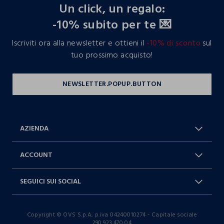
Un click, un regalo:
-10% subito per te 💌
Iscriviti ora alla newsletter e ottieni il
-10% di sconto
sul
tuo prossimo acquisto!
AZIENDA
Chi Siamo
Franchising
ACCOUNT
Spedizioni
Resi e cambi
Log in / Sign in
Ordini
SEGUICI SUI SOCIAL
Dichiarazione accessibilità
RaccogliAMO
Carta Fedeltà Blukids
I nostri partner
Facebook
Instagram
FAQ
Contattaci: 0412399081 (lun-ven
Copyright © OVS S.p.A, p.iva 04240010274 - Capitale sociale
TikTok
9-17)
290.923.470,04