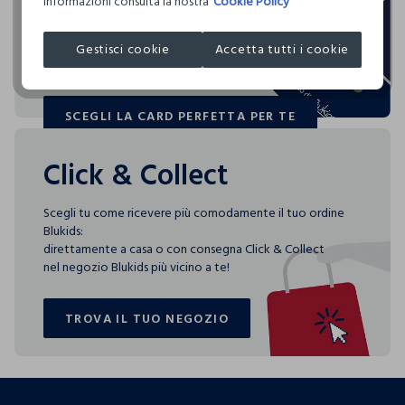
informazioni consulta la nostra
Cookie Policy
Blukids card e Blukids Club sono le carte fedeltà che
COSNOVA ITALIA SRL
rendono
speciali i tuoi acquisti: ti aspettano vantaggi, promozioni e
Gestisci cookie
Accetta tutti i cookie
sorprese pensate solo per te tutto l'anno!
SCEGLI LA CARD PERFETTA PER TE
SCEGLI LA CARD PERFETTA PER TE
Click & Collect
Scegli tu come ricevere più comodamente il tuo ordine
Blukids:
direttamente a casa o con consegna Click & Collect
nel negozio Blukids più vicino a te!
TROVA IL TUO NEGOZIO
TROVA IL TUO NEGOZIO
footer.ariatitle