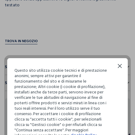
testato
pdp.loyalty.section.advantages
Sostenibilità e trasparenza
Continua senza accettare
Questo sito utilizza cookie tecnici e di prestazione
anonimi, sempre attivi per garantire il
Sicurezza
funzionamento del sito e di misurarne le
Spedizione e resi
Il 100% dei nostri articoli viene sottoposto a test chimico-
prestazione; Altri cookie (i cookie di profilazione),
fisici, per verificarne il rispetto dei limiti che abbiamo
installati anche da terze parti, servono invece per
Hai fino a 30 giorni dalla consegna del tuo ordine online per
definito per l’uso di sostanze chimiche, talvolta anche più
verificare le tue abitudini di navigazione al fine di
cambiare idea e restituire i prodotti che hai acquistato.
restrittivi rispetto a quelli previsti dalla normativa
poterti offrire prodotti e servizi mirati in linea con i
internazionale.
tuoi reali interessi. Per il loro utilizzo serve il tuo
Rendi speciali i tuoi
consenso. Per accettare i cookie di profilazione
Clicca qui per vedere i dettagli
clicca su "accetta tutti i cookie", per selezionarli
acquisti
clicca su "Gestisci cookie" o per rifiutarli clicca su
"Continua senza accettare". Per maggiori
I nostri fornitori