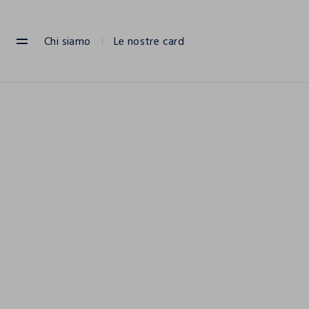
NAVIGATION.ARIA.GOTOMAINCONTENT
NAVIGATION.ARIA.GOTOFOOTER
Chi siamo
Le nostre card