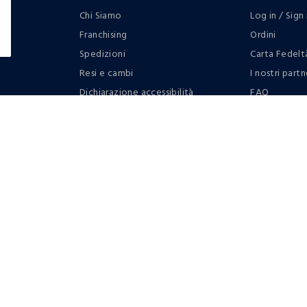
Chi Siamo
Log in / Sign 
Franchising
Ordini
Spedizioni
Carta Fedelt
Resi e cambi
I nostri partn
Dichiarazione accessibilità
FAQ
RaccogliAMO
Contattaci: 
Regolamento
Privacy policy