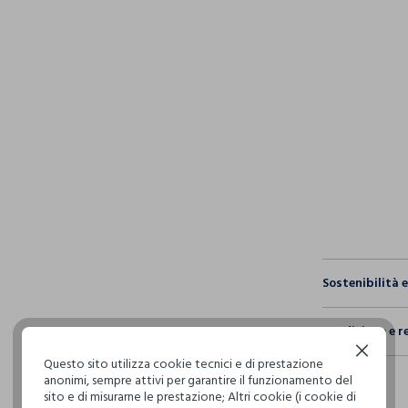
pdp.loyalty.s
single.size
Sostenibilità 
Sicurezza
Spedizione e r
Il 100% dei n
fisici, per ve
Continua senza accettare
Questo sito utilizza cookie tecnici e di prestazione
Hai fino a 3
definito per 
anonimi, sempre attivi per garantire il funzionamento del
per cambiare 
restrittivi ri
sito e di misurarne le prestazione; Altri cookie (i cookie di
internaziona