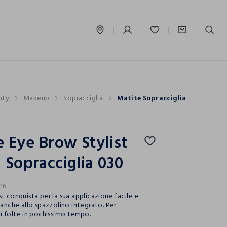
label.account.login
uty
Makeup
Sopracciglia
Matite Sopracciglia
e Eye Brow Stylist
 Sopracciglia 030
16
t conquista per la sua applicazione facile e
 anche allo spazzolino integrato. Per
iù folte in pochissimo tempo.