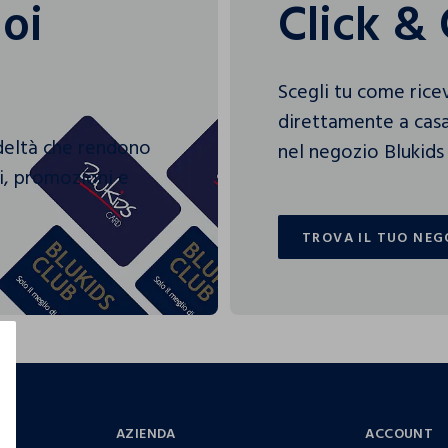
uoi
Click & 
Scegli tu come rice
direttamente a casa
edeltà che rendono
nel negozio Blukids 
gi, promozioni e
TROVA IL TUO NEG
TROVA IL TUO NEG
AZIENDA
ACCOUNT