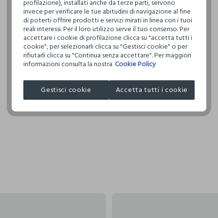
profilazione), installati anche da terze parti, servono
invece per verificare le tue abitudini di navigazione al fine
Clicca qui pe
di poterti offrire prodotti e servizi mirati in linea con i tuoi
reali interessi. Per il loro utilizzo serve il tuo consenso. Per
I nostri forni
accettare i cookie di profilazione clicca su "accetta tutti i
cookie", per selezionarli clicca su "Gestisci cookie" o per
COSNOVA IT
rifiutarli clicca su "Continua senza accettare". Per maggiori
informazioni consulta la nostra
Cookie Policy
Gestisci cookie
Accetta tutti i cookie