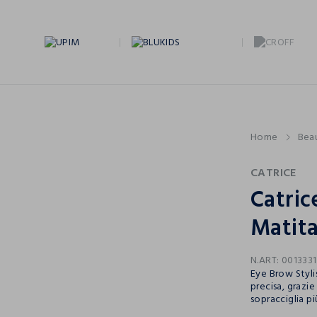
Home
Bea
CATRICE
Catric
Matita
N.ART:
0013331
Eye Brow Stylis
precisa, grazie
sopracciglia p