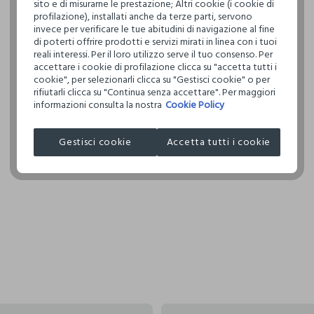
sito e di misurarne le prestazione; Altri cookie (i cookie di
per cambiare 
restrittivi ri
profilazione), installati anche da terze parti, servono
internaziona
invece per verificare le tue abitudini di navigazione al fine
di poterti offrire prodotti e servizi mirati in linea con i tuoi
Clicca qui pe
reali interessi. Per il loro utilizzo serve il tuo consenso. Per
accettare i cookie di profilazione clicca su "accetta tutti i
I nostri forni
cookie", per selezionarli clicca su "Gestisci cookie" o per
rifiutarli clicca su "Continua senza accettare". Per maggiori
COSNOVA IT
informazioni consulta la nostra
Cookie Policy
Gestisci cookie
Accetta tutti i cookie