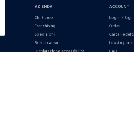
AZIENDA
ACCOUNT
Chi Siamo
Log in / Sign 
Franchising
Ordini
Spedizioni
Carta Fedelt
Resi e cambi
I nostri partn
Dichiarazione accessibilità
FAQ
RaccogliAMO
Contattaci: 