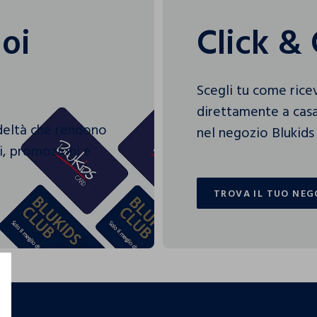
uoi
Click & 
Scegli tu come rice
direttamente a casa
edeltà che rendono
nel negozio Blukids 
gi, promozioni e
TROVA IL TUO NEG
TROVA IL TUO NEG