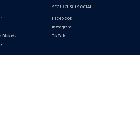
SEGUICI SUI SOCIAL
in
Facebook
Instagram
à Blukids
TikTok
er
0412399081 (lun-ven 9-17)
it |
italiano