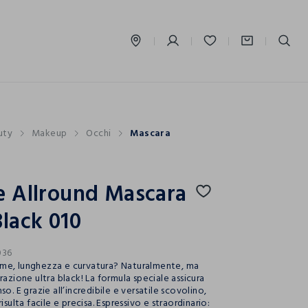
label.account.login
uty
Makeup
Occhi
Mascara
e Allround Mascara
Black 010
036
me, lunghezza e curvatura? Naturalmente, ma
razione ultra black! La formula speciale assicura
so. E grazie all’incredibile e versatile scovolino,
isulta facile e precisa. Espressivo e straordinario: