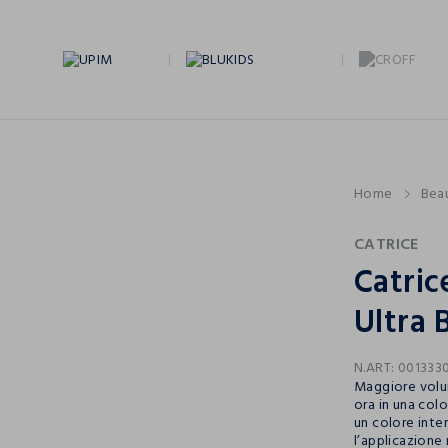
Home
Bea
CATRICE
Catric
Ultra 
N.ART:
001333
Maggiore volu
ora in una colo
un colore inten
l’applicazione r