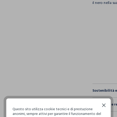
il nero nella s
pdp.loyalty.s
single.size
Sostenibilità 
Sicurezza
Spedizione e r
Il 100% dei n
Continua senza accettare
Questo sito utilizza cookie tecnici e di prestazione
fisici, per ve
anonimi, sempre attivi per garantire il funzionamento del
Hai fino a 3
definito per 