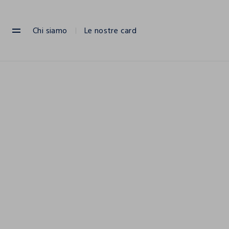
NAVIGATION.ARIA.GOTOMAINCONTENT
NAVIGATION.ARIA.GOTOFOOTER
Chi siamo
Le nostre card