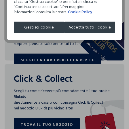
Rendi speciali i tuoi
clicca su "Gestisci cookie" o per rifiutarli clicca su
Clicca qui per vedere i dettagli
"Continua senza accettare". Per maggiori
acquisti
informazioni consulta la nostra
Cookie Policy
I nostri fornitori
Blukids card e Blukids Club sono le carte fedeltà che
COSNOVA ITALIA SRL
Gestisci cookie
Accetta tutti i cookie
rendono
speciali i tuoi acquisti: ti aspettano vantaggi, promozioni e
sorprese pensate solo per te tutto l'anno!
SCEGLI LA CARD PERFETTA PER TE
SCEGLI LA CARD PERFETTA PER TE
Click & Collect
Scegli tu come ricevere più comodamente il tuo ordine
Blukids:
direttamente a casa o con consegna Click & Collect
nel negozio Blukids più vicino a te!
TROVA IL TUO NEGOZIO
TROVA IL TUO NEGOZIO