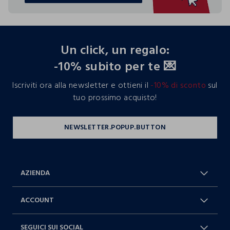
footer.ariatitle
Un click, un regalo:
-10% subito per te 💌
Iscriviti ora alla newsletter e ottieni il
-10% di sconto
sul
tuo prossimo acquisto!
AZIENDA
Chi Siamo
Franchising
ACCOUNT
Spedizioni
Resi e cambi
Log in / Sign in
Ordini
SEGUICI SUI SOCIAL
Dichiarazione accessibilità
RaccogliAMO