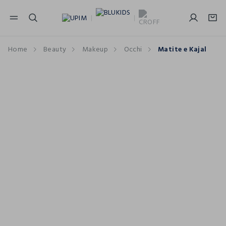
NAVIGATION.ARIA.GOTOMAINCONTENT
NAVIGATION.ARIA.GOTOFOOTER
Home
Beauty
Makeup
Occhi
Matite e Kajal