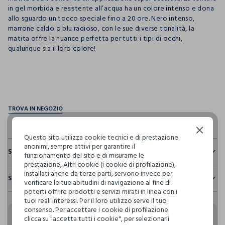
in gel morbida e resistente all’acqua ha un colore intenso e dona
allo sguardo un tocco speciale fino a 20 ore. Nero intenso,
marrone caldo o blu radioso, con le sue diverse tonalità, la
matita offre la nuance perfetta per tutti i tipi di occhi,
qualunque sia il loro colore!
pdp.loyalty.section.advantages
Continua senza accettare
Questo sito utilizza cookie tecnici e di prestazione
anonimi, sempre attivi per garantire il
Sostenibilità e trasparenza
funzionamento del sito e di misurarne le
prestazione; Altri cookie (i cookie di profilazione),
Sicurezza
installati anche da terze parti, servono invece per
Spedizione e resi
Il 100% dei nostri articoli viene sottoposto a test chimico-
verificare le tue abitudini di navigazione al fine di
fisici, per verificarne il rispetto dei limiti che abbiamo
poterti offrire prodotti e servizi mirati in linea con i
Hai fino a 30 giorni dalla consegna del tuo ordine online per
definito per l’uso di sostanze chimiche, talvolta anche più
tuoi reali interessi. Per il loro utilizzo serve il tuo
cambiare idea e restituire i prodotti che hai acquistato.
restrittivi rispetto a quelli previsti dalla normativa
consenso. Per accettare i cookie di profilazione
internazionale.
clicca su "accetta tutti i cookie", per selezionarli