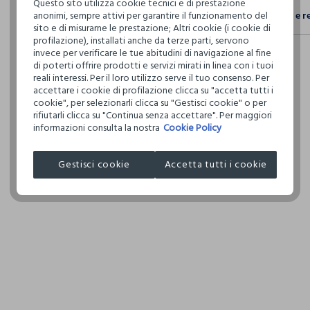
Questo sito utilizza cookie tecnici e di prestazione
Sicurezza
anonimi, sempre attivi per garantire il funzionamento del
Spedizione e r
Il 100% dei n
NON C
sito e di misurarne le prestazione; Altri cookie (i cookie di
fisici, per ve
profilazione), installati anche da terze parti, servono
Hai fino a 3
definito per 
invece per verificare le tue abitudini di navigazione al fine
per cambiare 
restrittivi ri
TEMPER
di poterti offrire prodotti e servizi mirati in linea con i tuoi
internaziona
NORMA
reali interessi. Per il loro utilizzo serve il tuo consenso. Per
accettare i cookie di profilazione clicca su "accetta tutti i
Clicca qui pe
cookie", per selezionarli clicca su "Gestisci cookie" o per
NON LA
rifiutarli clicca su "Continua senza accettare". Per maggiori
I nostri forni
informazioni consulta la nostra
Cookie Policy
ASCIU
REEDISHA TE
RIDOTT
Gestisci cookie
Accetta tutti i cookie
MADE IN BA
TEMPER
150°C