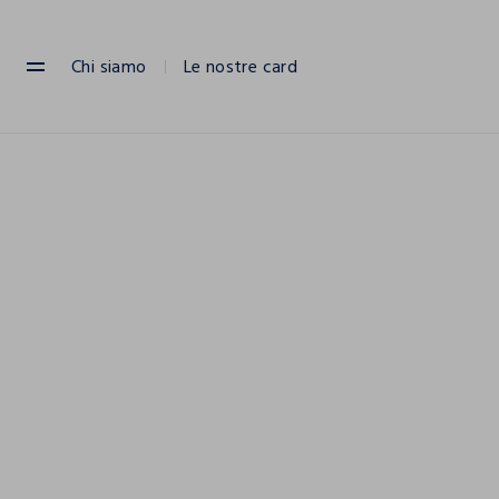
NAVIGATION.ARIA.GOTOMAINCONTENT
NAVIGATION.ARIA.GOTOFOOTER
Chi siamo
Le nostre card