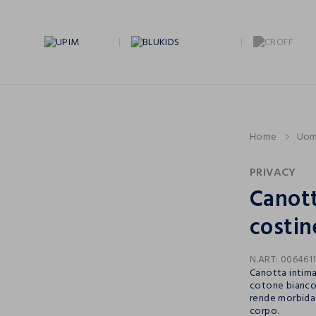
Home
Uo
PRIVACY
Canott
costi
N.ART:
006461
Canotta intima
cotone bianco 
rende morbida 
corpo.