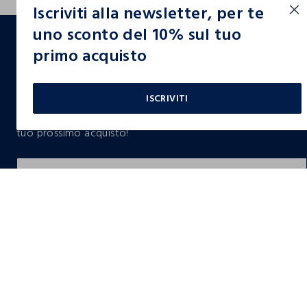
Iscriviti alla newsletter, per te
footer.ariatitle
uno sconto del 10% sul tuo
primo acquisto
Un click, un regalo:
-10% subito per te 💌
ISCRIVITI
Iscriviti ora alla newsletter e ottieni il
-10% di sconto
sul
tuo prossimo acquisto!