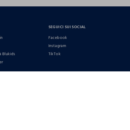
SEGUICI SUI SOCIAL
in
Facebook
Instagram
à Blukids
TikTok
er
0412399081 (lun-ven 9-17)