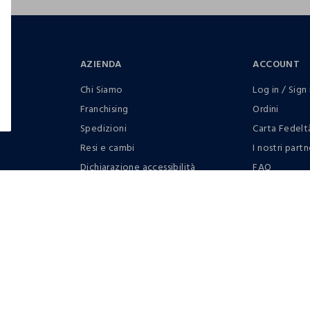
AZIENDA
ACCOUNT
Chi Siamo
Log in / Sign 
Franchising
Ordini
Spedizioni
Carta Fedelt
Resi e cambi
I nostri partn
Dichiarazione accessibilità
FAQ
RaccogliAMO
Contattaci: 