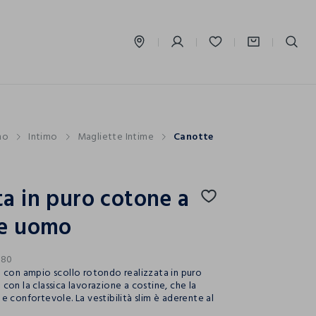
label.account.login
mo
Intimo
Magliette Intime
Canotte
a in puro cotone a
ne uomo
180
 con ampio scollo rotondo realizzata in puro
con la classica lavorazione a costine, che la
e confortevole. La vestibilità slim è aderente al