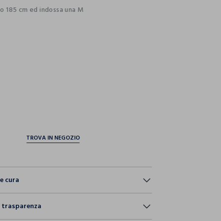
lto 185 cm ed indossa una M
ection.advantages
e cura
e:
e trasparenza
NE