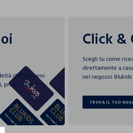
uoi
Click & 
Scegli tu come rice
direttamente a casa
edeltà che rendono
nel negozio Blukids 
gi, promozioni e
TROVA IL TUO NEG
TROVA IL TUO NEG