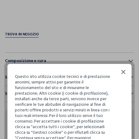
pdp.loyalty.section.advantages
Composizione e cura
Composizione:
Continua senza accettare
Questo sito utilizza cookie tecnici e di prestazione
Sostenibilità e trasparenza
65% POLIESTERE,35% COTONE
anonimi, sempre attivi per garantire il
funzionamento del sito e di misurarne le
Sicurezza
prestazione; Altri cookie (i cookie di profilazione),
Spedizione e resi
Il 100% dei nostri articoli viene sottoposto a test chimico-
NON CANDEGGIARE
installati anche da terze parti, servono invece per
fisici, per verificarne il rispetto dei limiti che abbiamo
verificare le tue abitudini di navigazione al fine di
Hai fino a 30 giorni dalla consegna del tuo ordine online per
definito per l’uso di sostanze chimiche, talvolta anche più
poterti offrire prodotti e servizi mirati in linea con i
cambiare idea e restituire i prodotti che hai acquistato.
restrittivi rispetto a quelli previsti dalla normativa
TEMPERATURA MASSIMA 30°C - PROCEDURA NORMALE
tuoi reali interessi. Per il loro utilizzo serve il tuo
internazionale.
Rendi speciali i tuoi
consenso. Per accettare i cookie di profilazione
clicca su "accetta tutti i cookie", per selezionarli
Clicca qui per vedere i dettagli
LAVAGGIO A SECCO PROFESSIONALE CON
clicca su "Gestisci cookie" o per rifiutarli clicca su
acquisti
TETRACLOROETILENE E TUTTI I SOLVENTI INDICATI CON IL
"Continua senza accettare". Per maggiori