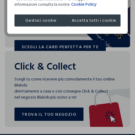
SEGNO F - PROCEDURA NORMALE
I nostri fornitori
informazioni consulta la nostra
Cookie Policy
Blukids card e Blukids Club sono le carte fedeltà che
APPARELS VILLAGE LIMITED
NON ASCIUGARE IN ASCIUGA BIANCHERIA A TAMBURO
rendono
ROTATIVO
Gestisci cookie
Accetta tutti i cookie
MADE IN BANGLADESH
speciali i tuoi acquisti: ti aspettano vantaggi, promozioni e
sorprese pensate solo per te tutto l'anno!
TEMPERATURA MASSIMA DELLA PIASTRA DEL FERRO
110°C, LA STIRATURA A VAPORE PUO' PROVOCARE
DANNI IRREVERSIBILI
SCEGLI LA CARD PERFETTA PER TE
SCEGLI LA CARD PERFETTA PER TE
ASCIUGARE SU FILO
Click & Collect
Scegli tu come ricevere più comodamente il tuo ordine
Blukids:
direttamente a casa o con consegna Click & Collect
nel negozio Blukids più vicino a te!
TROVA IL TUO NEGOZIO
TROVA IL TUO NEGOZIO