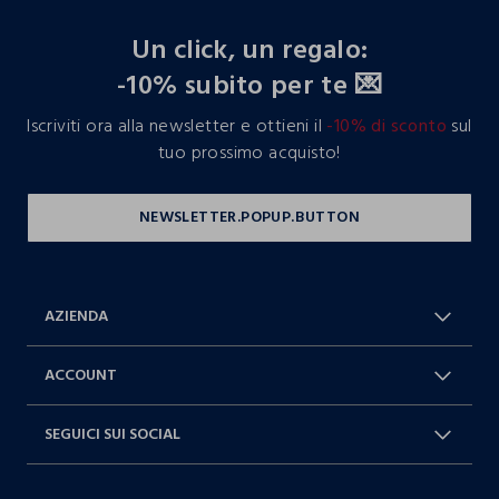
footer.ariatitle
Un click, un regalo:
-10% subito per te 💌
Iscriviti ora alla newsletter e ottieni il
-10% di sconto
sul
tuo prossimo acquisto!
AZIENDA
Chi Siamo
Franchising
ACCOUNT
Spedizioni
Resi e cambi
Log in / Sign in
Ordini
SEGUICI SUI SOCIAL
Dichiarazione accessibilità
RaccogliAMO
Carta Fedeltà Blukids
I nostri partner
Facebook
Instagram
FAQ
Contattaci: 0412399081 (lun-ven