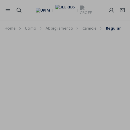
NAVIGATION.ARIA.GOTOMAINCONTENT
NAVIGATION.ARIA.GOTOFOOTER
Home
Uomo
Abbigliamento
Camicie
Regular