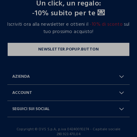
Un click, un regalo:
-10% subito per te 💌
Iscriviti ora alla newsletter e ottieni il
-10% di sconto
sul
tuo prossimo acquisto!
AZIENDA
Chi Siamo
Franchising
ACCOUNT
Spedizioni
Resi e cambi
Log in / Sign in
Ordini
SEGUICI SUI SOCIAL
Dichiarazione accessibilità
RaccogliAMO
Carta Fedeltà Blukids
I nostri partner
Facebook
Instagram
FAQ
Contattaci: 0412399081 (lun-ven
Copyright © OVS S.p.A, p.iva 04240010274 - Capitale sociale
TikTok
9-17)
290.923.470,04