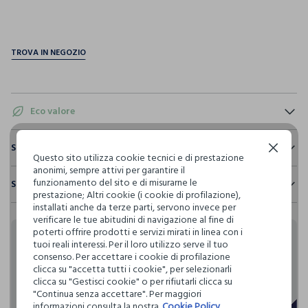
pdp.loyalty.section.advantages
Eco valore
Consumo d'acqua
Sostenibilità e trasparenza
Continua senza accettare
Questo sito utilizza cookie tecnici e di prestazione
Per la realizzazione di questo capo sono stati
anonimi, sempre attivi per garantire il
Sicurezza
utilizzati
123,97 litri dacqua
funzionamento del sito e di misurarne le
Spedizione e resi
Il 100% dei nostri articoli viene sottoposto a test chimico-
prestazione; Altri cookie (i cookie di profilazione),
fisici, per verificarne il rispetto dei limiti che abbiamo
installati anche da terze parti, servono invece per
Hai fino a 30 giorni dalla consegna del tuo ordine online per
Emissioni di CO2
definito per l’uso di sostanze chimiche, talvolta anche più
verificare le tue abitudini di navigazione al fine di
cambiare idea e restituire i prodotti che hai acquistato.
Per la realizzazione di questo capo sono stati
restrittivi rispetto a quelli previsti dalla normativa
poterti offrire prodotti e servizi mirati in linea con i
emessi
0,77 kg di CO2
internazionale.
tuoi reali interessi. Per il loro utilizzo serve il tuo
Rendi speciali i tuoi
consenso. Per accettare i cookie di profilazione
Clicca qui per vedere i dettagli
clicca su "accetta tutti i cookie", per selezionarli
acquisti
Circolarità
clicca su "Gestisci cookie" o per rifiutarli clicca su
Indica quanto questo prodotto è facilmente
"Continua senza accettare". Per maggiori
I nostri fornitori
riciclabile
informazioni consulta la nostra
Cookie Policy