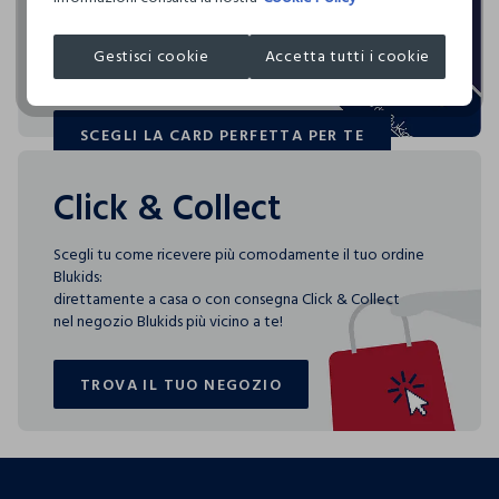
Blukids card e Blukids Club sono le carte fedeltà che
XIAMEN HONESTY INDUSTRIAL CORP
rendono
MADE IN CHINA
speciali i tuoi acquisti: ti aspettano vantaggi, promozioni e
Gestisci cookie
Accetta tutti i cookie
0.00
sorprese pensate solo per te tutto l'anno!
SCEGLI LA CARD PERFETTA PER TE
3 specifici indici consentono di scoprire, per ogni capo,
SCEGLI LA CARD PERFETTA PER TE
quanta acqua è stata utilizzata, quanta CO2 è stata emessa
per produrlo e quanto è facilmente riciclabile.
Click & Collect
Scegli tu come ricevere più comodamente il tuo ordine
Blukids:
direttamente a casa o con consegna Click & Collect
nel negozio Blukids più vicino a te!
TROVA IL TUO NEGOZIO
TROVA IL TUO NEGOZIO
footer.ariatitle