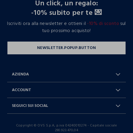
Un click, un regalo:
-10% subito per te 💌
Iscriviti ora alla newsletter e ottieni il
-10% di sconto
sul
tuo prossimo acquisto!
AZIENDA
Chi Siamo
Franchising
ACCOUNT
Spedizioni
Resi e cambi
Log in / Sign in
Ordini
SEGUICI SUI SOCIAL
Dichiarazione accessibilità
RaccogliAMO
Carta Fedeltà Blukids
I nostri partner
Facebook
Instagram
FAQ
Contattaci: 0412399081 (lun-ven
Copyright © OVS S.p.A, p.iva 04240010274 - Capitale sociale
TikTok
9-17)
290.923.470,04