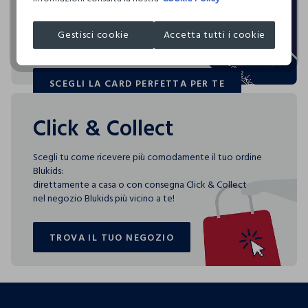
Blukids card e Blukids Club sono le carte fedeltà che
JB LICENSES SRL
ASCIUGATURA A TAMBURO AMMESSA TEMPERATURA
rendono
RIDOTTA
MADE IN CHINA
speciali i tuoi acquisti: ti aspettano vantaggi, promozioni e
Gestisci cookie
Accetta tutti i cookie
sorprese pensate solo per te tutto l'anno!
TEMPERATURA MASSIMA DELLA PIASTRA DEL FERRO
110°C, LA STIRATURA A VAPORE PUO' PROVOCARE
DANNI IRREVERSIBILI
SCEGLI LA CARD PERFETTA PER TE
SCEGLI LA CARD PERFETTA PER TE
Click & Collect
Scegli tu come ricevere più comodamente il tuo ordine
Blukids:
direttamente a casa o con consegna Click & Collect
nel negozio Blukids più vicino a te!
TROVA IL TUO NEGOZIO
TROVA IL TUO NEGOZIO
footer.ariatitle