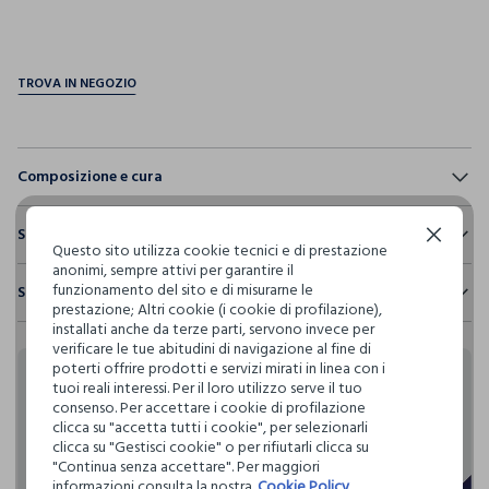
pdp.loyalty.section.advantages
Composizione e cura
Composizione:
Sostenibilità e trasparenza
95% COTONE,5% ELASTAN
Continua senza accettare
Questo sito utilizza cookie tecnici e di prestazione
anonimi, sempre attivi per garantire il
Sicurezza
funzionamento del sito e di misurarne le
Spedizione e resi
Il 100% dei nostri articoli viene sottoposto a test chimico-
NON CANDEGGIARE
prestazione; Altri cookie (i cookie di profilazione),
fisici, per verificarne il rispetto dei limiti che abbiamo
installati anche da terze parti, servono invece per
Hai fino a 30 giorni dalla consegna del tuo ordine online per
definito per l’uso di sostanze chimiche, talvolta anche più
verificare le tue abitudini di navigazione al fine di
cambiare idea e restituire i prodotti che hai acquistato.
restrittivi rispetto a quelli previsti dalla normativa
TEMPERATURA MASSIMA 40°C - PROCEDURA DELICATA
poterti offrire prodotti e servizi mirati in linea con i
internazionale.
tuoi reali interessi. Per il loro utilizzo serve il tuo
Rendi speciali i tuoi
consenso. Per accettare i cookie di profilazione
Clicca qui per vedere i dettagli
LAVAGGIO A SECCO PROFESSIONALE CON
clicca su "accetta tutti i cookie", per selezionarli
acquisti
TETRACLOROETILENE E TUTTI I SOLVENTI INDICATI CON IL
clicca su "Gestisci cookie" o per rifiutarli clicca su
SEGNO F - PROCEDURA DELICATA
"Continua senza accettare". Per maggiori
I nostri fornitori
informazioni consulta la nostra
Cookie Policy