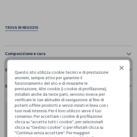
pdp.loyalty.section.advantages
Composizione e cura
Composizione:
Continua senza accettare
Sostenibilità e trasparenza
100% COTONE
Questo sito utilizza cookie tecnici e di prestazione
anonimi, sempre attivi per garantire il
Sicurezza
funzionamento del sito e di misurarne le
Spedizione e resi
Il 100% dei nostri articoli viene sottoposto a test chimico-
prestazione; Altri cookie (i cookie di profilazione),
NON CANDEGGIARE
fisici, per verificarne il rispetto dei limiti che abbiamo
installati anche da terze parti, servono invece per
Hai fino a 30 giorni dalla consegna del tuo ordine online per
definito per l’uso di sostanze chimiche, talvolta anche più
verificare le tue abitudini di navigazione al fine di
cambiare idea e restituire i prodotti che hai acquistato.
restrittivi rispetto a quelli previsti dalla normativa
poterti offrire prodotti e servizi mirati in linea con i
TEMPERATURA MASSIMA 30°C - PROCEDURA NORMALE
internazionale.
tuoi reali interessi. Per il loro utilizzo serve il tuo
Rendi speciali i tuoi
consenso. Per accettare i cookie di profilazione
Clicca qui per vedere i dettagli
clicca su "accetta tutti i cookie", per selezionarli
NON LAVARE A SECCO
acquisti
clicca su "Gestisci cookie" o per rifiutarli clicca su
"Continua senza accettare". Per maggiori
I nostri fornitori