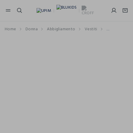
NAVIGATION.ARIA.GOTOMAINCONTENT
NAVIGATION.ARIA.GOTOFOOTER
Home
Donna
Abbigliamento
Vestiti
Vestiti Lung