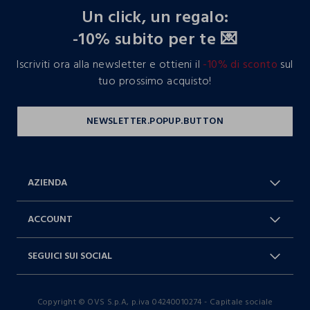
Un click, un regalo:
-10% subito per te 💌
Iscriviti ora alla newsletter e ottieni il
-10% di sconto
sul
tuo prossimo acquisto!
AZIENDA
Chi Siamo
Franchising
ACCOUNT
Spedizioni
Resi e cambi
Log in / Sign in
Ordini
SEGUICI SUI SOCIAL
Dichiarazione accessibilità
RaccogliAMO
Carta Fedeltà Blukids
I nostri partner
Facebook
Instagram
FAQ
Contattaci: 0412399081 (lun-ven
Copyright © OVS S.p.A, p.iva 04240010274 - Capitale sociale
TikTok
9-17)