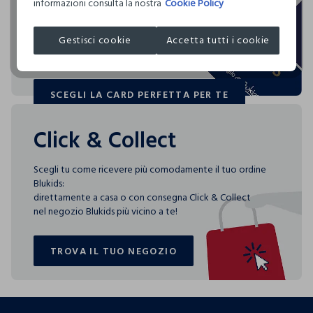
informazioni consulta la nostra
Cookie Policy
NON ASCIUGARE IN ASCIUGA BIANCHERIA A TAMBURO
Blukids card e Blukids Club sono le carte fedeltà che
CAESAR APPARELS LIMITED
ROTATIVO
rendono
MADE IN BANGLADESH
Gestisci cookie
Accetta tutti i cookie
speciali i tuoi acquisti: ti aspettano vantaggi, promozioni e
TEMPERATURA MASSIMA DELLA PIASTRA DEL FERRO
sorprese pensate solo per te tutto l'anno!
150°C
ASCIUGARE SU FILO
SCEGLI LA CARD PERFETTA PER TE
SCEGLI LA CARD PERFETTA PER TE
Click & Collect
Scegli tu come ricevere più comodamente il tuo ordine
Blukids:
direttamente a casa o con consegna Click & Collect
nel negozio Blukids più vicino a te!
TROVA IL TUO NEGOZIO
TROVA IL TUO NEGOZIO
footer.ariatitle