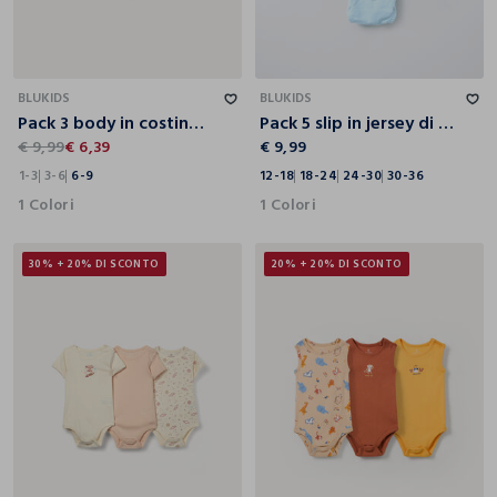
1-3
3-6
6-9
12-18
18-24
24-30
30-36
BLUKIDS
BLUKIDS
Pack 3 body in costina di puro cotone
Pack 5 slip in jersey di puro cotone
€ 9,99
€ 6,39
€ 9,99
1-3
3-6
6-9
12-18
18-24
24-30
30-36
1 Colori
1 Colori
30% + 20% DI SCONTO
20% + 20% DI SCONTO