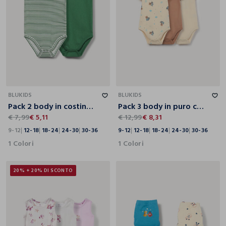
9-12
12-18
18-24
24-30
30-36
9-12
12-18
18-24
24-30
30-36
BLUKIDS
BLUKIDS
Pack 2 body in costina di puro cotone
Pack 3 body in puro cotone
€ 7,99
€ 5,11
€ 12,99
€ 8,31
9-12
12-18
18-24
24-30
30-36
9-12
12-18
18-24
24-30
30-36
1 Colori
1 Colori
20% + 20% DI SCONTO