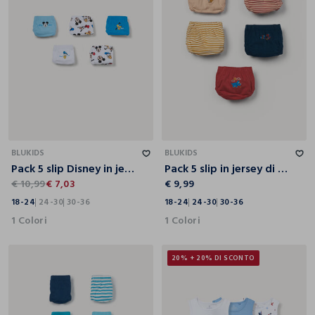
18-24
24-30
30-36
18-24
24-30
30-36
BLUKIDS
BLUKIDS
Pack 5 slip Disney in jersey di puro cotone
Pack 5 slip in jersey di puro cotone
€ 10,99
€ 7,03
€ 9,99
18-24
24-30
30-36
18-24
24-30
30-36
1 Colori
1 Colori
20% + 20% DI SCONTO