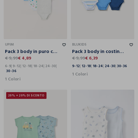
6-9
9-12
12-18
18-24
24-30
30-36
9-12
12-18
18-24
24-30
30-36
UPIM
BLUKIDS
Pack 3 body in puro cotone neonato
Pack 3 body in costina di puro cotone
€ 9,99
€ 4,89
€ 9,99
€ 6,39
6-9
9-12
12-18
18-24
24-30
9-12
12-18
18-24
24-30
30-36
30-36
1 Colori
1 Colori
20% + 20% DI SCONTO