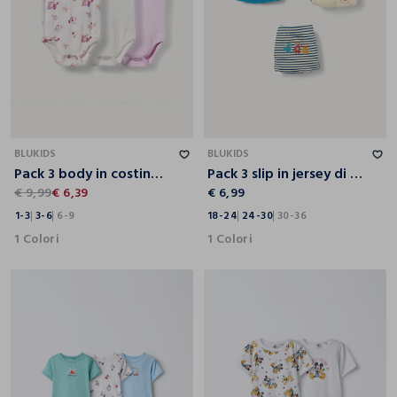
1-3
3-6
6-9
18-24
24-30
30-36
BLUKIDS
BLUKIDS
Pack 3 body in costina di puro cotone neonato
Pack 3 slip in jersey di cotone stretch
€ 9,99
€ 6,39
€ 6,99
1-3
3-6
6-9
18-24
24-30
30-36
1 Colori
1 Colori