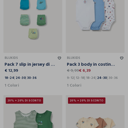
18-24
24-30
30-36
9-12
12-18
18-24
24-30
30-36
BLUKIDS
BLUKIDS
Pack 7 slip in jersey di puro cotone
Pack 3 body in costina di puro cotone
€ 12,99
€ 9,99
€ 6,39
18-24
24-30
30-36
9-12
12-18
18-24
24-30
30-36
1 Colori
1 Colori
20% + 20% DI SCONTO
20% + 20% DI SCONTO