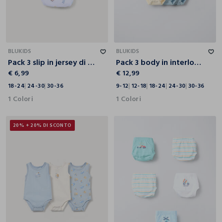
18-24
24-30
30-36
9-12
12-18
18-24
24-30
30-36
BLUKIDS
BLUKIDS
Pack 3 slip in jersey di cotone stretch
Pack 3 body in interlock di puro cotone
€ 6,99
€ 12,99
18-24
24-30
30-36
9-12
12-18
18-24
24-30
30-36
1 Colori
1 Colori
20% + 20% DI SCONTO