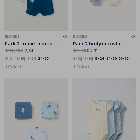
9-12
12-18
18-24
24-30
9-12
12-18
18-24
24-30
30-36
BLUKIDS
BLUKIDS
Pack 2 tutine in puro cotone neonato
Pack 2 body in costina di puro cotone
€ 14,99
€ 7,34
€ 7,99
€ 5,11
9-12
12-18
18-24
24-30
9-12
12-18
18-24
24-30
30-36
1 Colori
1 Colori