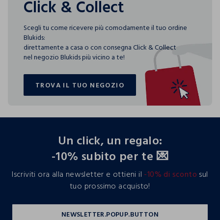
Click & Collect
Scegli tu come ricevere più comodamente il tuo ordine
Blukids:
direttamente a casa o con consegna Click & Collect
nel negozio Blukids più vicino a te!
TROVA IL TUO NEGOZIO
TROVA IL TUO NEGOZIO
footer.ariatitle
Un click, un regalo:
-10% subito per te 💌
Iscriviti ora alla newsletter e ottieni il
-10% di sconto
sul
tuo prossimo acquisto!