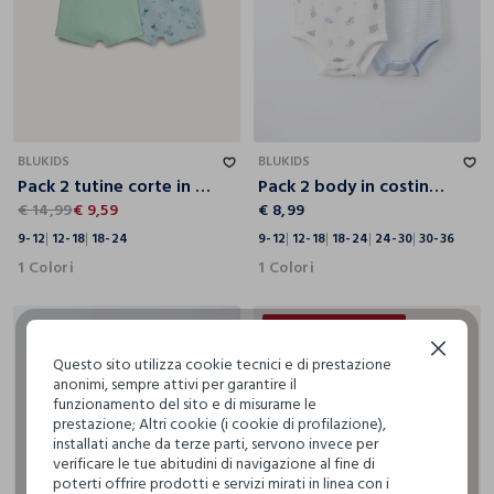
9-12
12-18
18-24
9-12
12-18
18-24
24-30
30-36
BLUKIDS
BLUKIDS
Pack 2 tutine corte in jersey di puro cotone
Pack 2 body in costina di puro cotone
€ 14,99
€ 9,59
€ 8,99
9-12
12-18
18-24
9-12
12-18
18-24
24-30
30-36
1 Colori
1 Colori
30% + 20% DI SCONTO
Continua senza accettare
Questo sito utilizza cookie tecnici e di prestazione
anonimi, sempre attivi per garantire il
funzionamento del sito e di misurarne le
prestazione; Altri cookie (i cookie di profilazione),
installati anche da terze parti, servono invece per
verificare le tue abitudini di navigazione al fine di
poterti offrire prodotti e servizi mirati in linea con i