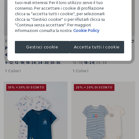
tuoi reali interessi. Per il loro utilizzo serve il tuo
consenso. Per accettare i cookie di profilazione
clicca su "accetta tutti i cookie", per selezionarli
clicca su "Gestisci cookie" o per rifiutarli clicca su
"Continua senza accettare". Per maggiori
informazioni consulta la nostra
Cookie Policy
9-12
12-18
18-24
24-30
30-36
12-18
18-24
24-30
BLUKIDS
BLUKIDS
Gestisci cookie
Accetta tutti i cookie
Pack 3 body in interlock di puro cotone neonato
Pack 2 body Disney in costina di puro cotone
€ 12,99
€ 9,99
€ 5,59
9-12
12-18
18-24
24-30
30-36
12-18
18-24
24-30
1 Colori
1 Colori
30% + 30% DI SCONTO
20% + 20% DI SCONTO