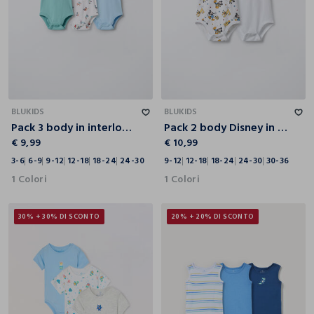
3-6
6-9
9-12
12-18
18-24
24-30
9-12
12-18
18-24
24-30
30-36
BLUKIDS
BLUKIDS
Pack 3 body in interlock di puro cotone neonato
Pack 2 body Disney in interlock di puro cotone neonato
€ 9,99
€ 10,99
3-6
6-9
9-12
12-18
18-24
24-30
9-12
12-18
18-24
24-30
30-36
1 Colori
1 Colori
30% + 30% DI SCONTO
20% + 20% DI SCONTO