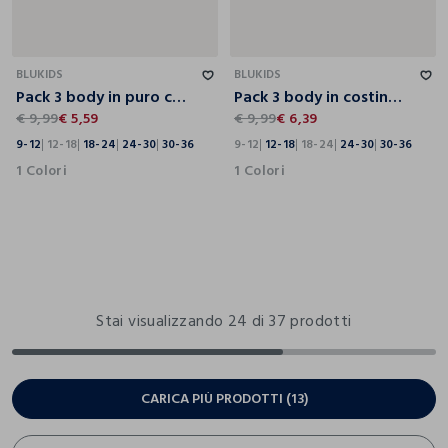
9-12
12-18
18-24
24-30
30-36
9-12
12-18
18-24
24-30
30-36
BLUKIDS
BLUKIDS
Pack 3 body in puro cotone
Pack 3 body in costina di puro cotone
€ 9,99
€ 5,59
€ 9,99
€ 6,39
9-12
12-18
18-24
24-30
30-36
9-12
12-18
18-24
24-30
30-36
1 Colori
1 Colori
Stai visualizzando 24 di 37 prodotti
CARICA PIÙ PRODOTTI (13)