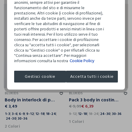
anonimi, sempre attivi per garantire il
funzionamento del sito e di misurarne le
20% + 20% DI SCONTO
prestazione; Altri cookie (i cookie di profilazione),
installati anche da terze parti, servono invece per
verificare le tue abitudini di navigazione al fine di
poterti offrire prodotti e servizi mirati in linea con i
tuoi reali interessi. Per il loro utilizzo serve il tuo
consenso. Per accettare i cookie di profilazione
clicca su "accetta tutti i cookie", per selezionarli
clicca su "Gestisci cookie" o per rifiutarli clicca su
"Continua senza accettare". Per maggiori
informazioni consulta la nostra
Cookie Policy
Gestisci cookie
Accetta tutti i cookie
1-3
3-6
6-9
9-12
12-18
18-24
24-30
30-36
9-12
12-18
18-24
24-30
30-36
BLUKIDS
BLUKIDS
Body in interlock di puro cotone neonato
Pack 3 body in costina di puro cotone
€ 3,49
€ 9,99
€ 6,39
1-3
3-6
6-9
9-12
12-18
18-24
9-12
12-18
18-24
24-30
30-36
24-30
30-36
1 Colori
2 Colori