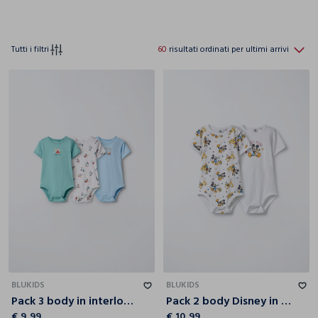
Tutti i filtri
60
risultati ordinati per ultimi arrivi
3-6
6-9
9-12
12-18
18-24
24-30
9-12
12-18
18-24
24-30
30-36
BLUKIDS
BLUKIDS
Pack 3 body in interlock di puro cotone neonato
Pack 2 body Disney in interlock di puro cotone neonato
€ 9,99
€ 10,99