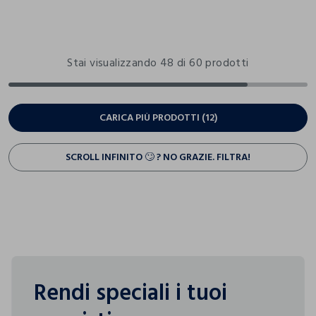
Stai visualizzando 48 di 60 prodotti
CARICA PIÙ PRODOTTI (12)
SCROLL INFINITO 🙄 ? NO GRAZIE. FILTRA!
Rendi speciali i tuoi