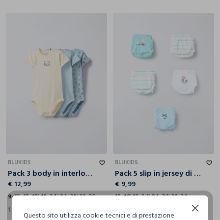
9-12
12-18
18-24
24-30
30-36
12-18
18-24
24-30
30-36
BLUKIDS
BLUKIDS
Pack 3 body in interlock di puro cotone
Pack 5 slip in jersey di puro cotone
€ 12,99
€ 9,99
9-12
12-18
18-24
24-30
30-36
12-18
18-24
24-30
30-36
1 Colori
1 Colori
Continua senza accettare
Questo sito utilizza cookie tecnici e di prestazione