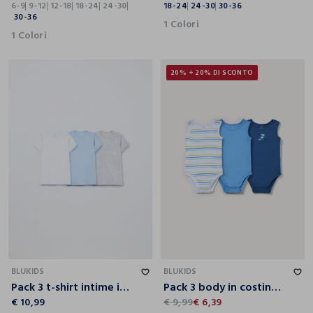
6-9
9-12
12-18
18-24
24-30
18-24
24-30
30-36
30-36
1 Colori
1 Colori
20% + 20% DI SCONTO
12-18
18-24
24-30
30-36
9-12
12-18
18-24
24-30
30-36
BLUKIDS
BLUKIDS
Pack 3 t-shirt intime in costina di puro cotone neonato
Pack 3 body in costina di puro cotone
€ 10,99
€ 9,99
€ 6,39