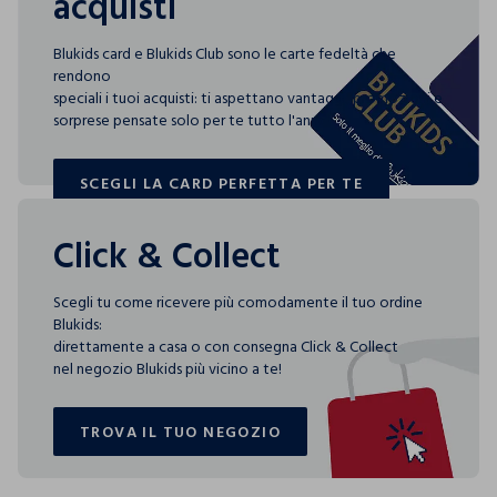
acquisti
Blukids card e Blukids Club sono le carte fedeltà che
rendono
speciali i tuoi acquisti: ti aspettano vantaggi, promozioni e
sorprese pensate solo per te tutto l'anno!
SCEGLI LA CARD PERFETTA PER TE
SCEGLI LA CARD PERFETTA PER TE
Click & Collect
Scegli tu come ricevere più comodamente il tuo ordine
Blukids:
direttamente a casa o con consegna Click & Collect
nel negozio Blukids più vicino a te!
TROVA IL TUO NEGOZIO
TROVA IL TUO NEGOZIO