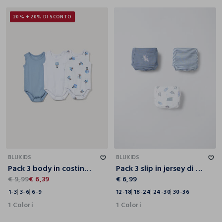
20% + 20% DI SCONTO
1-3
3-6
6-9
12-18
18-24
24-30
30-36
BLUKIDS
BLUKIDS
Pack 3 body in costina di puro cotone
Pack 3 slip in jersey di puro cotone
€ 9,99
€ 6,39
€ 6,99
1-3
3-6
6-9
12-18
18-24
24-30
30-36
1 Colori
1 Colori