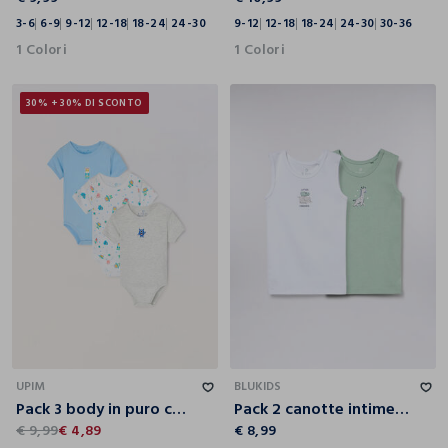
3-6
6-9
9-12
12-18
18-24
24-30
9-12
12-18
18-24
24-30
30-36
1 Colori
1 Colori
30% + 30% DI SCONTO
6-9
9-12
12-18
18-24
24-30
30-36
18-24
24-30
30-36
UPIM
BLUKIDS
Pack 3 body in puro cotone neonato
Pack 2 canotte intime in jersey di puro cotone
€ 9,99
€ 4,89
€ 8,99