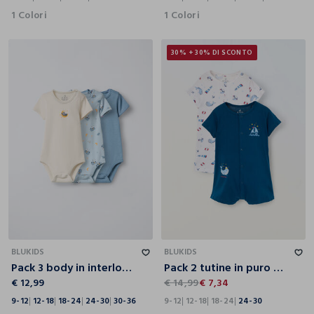
1 Colori
1 Colori
30% + 30% DI SCONTO
9-12
12-18
18-24
24-30
30-36
9-12
12-18
18-24
24-30
BLUKIDS
BLUKIDS
Pack 3 body in interlock di puro cotone neonato
Pack 2 tutine in puro cotone neonato
€ 12,99
€ 14,99
€ 7,34
9-12
12-18
18-24
24-30
30-36
9-12
12-18
18-24
24-30