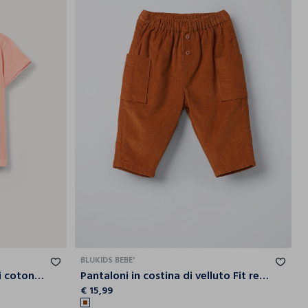
9-
7-8
8-9
1-3
3-6
6-9
9-12
10
BLUKIDS BEBE'
T-shirt Hello Kitty in jersey di cotone stretch bambina
Pantaloni in costina di velluto Fit regular neonato
€ 15,99