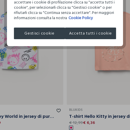
accettare i cookie di profilazione clicca su "accetta tutti i
cookie", per selezionarli clicca su "Gestisci cookie" o per
rifiutarli clicca su "Continua senza accettare". Per maggiori
informazioni consulta la nostra
Cookie Policy
Gestisci cookie
Accetta tutti i cookie
9-
10-
11-
12-
13-
14-
3-4
4-5
5-6
6-7
10
11
12
13
14
15
BLUKIDS
T-shirt Smiley World in jersey di puro cotone ragazza
9
€ 12,99
€ 6,36