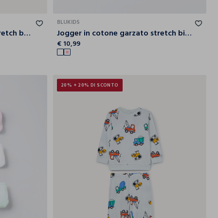
7-8
8-9
10
12
18
24
30
36
BLUKIDS
T-shirt in jersey di cotone stretch bambina
Jogger in cotone garzato stretch bimba
€ 10,99
20% + 20% DI SCONTO