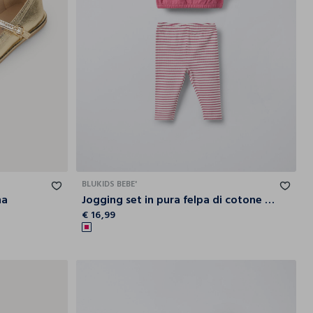
35
36
37
38
39
1-3
3-6
6-9
9-12
BLUKIDS BEBE'
na
Jogging set in pura felpa di cotone neonata
€ 16,99