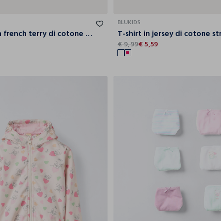
3-4
4-5
5-6
6-7
12
18
24
30
36
BLUKIDS
Treggings in french terry di cotone stretch bimba
€ 9,99
€ 5,59