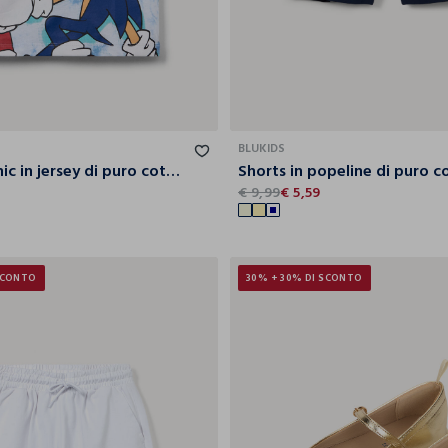
9-
3-4
4-5
5-6
6-7
7-8
8-9
3-4
4-5
5-6
6-7
10
BLUKIDS
Canotta Sonic in jersey di puro cotone bambino
6
€ 9,99
€ 5,59
SCONTO
30% + 30% DI SCONTO