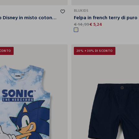
10
11
12
BLUKIDS
Pagliaccetto Disney in misto cotone neonato
€ 14,99
€ 5,24
SCONTO
20% + 30% DI SCONTO