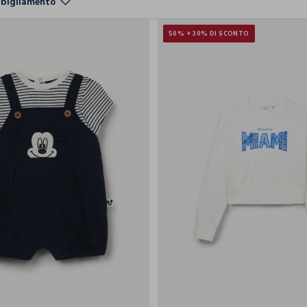
bbigliamento
50% + 30% DI SCONTO
9-
10-
11-
1
1-3
3-6
6-9