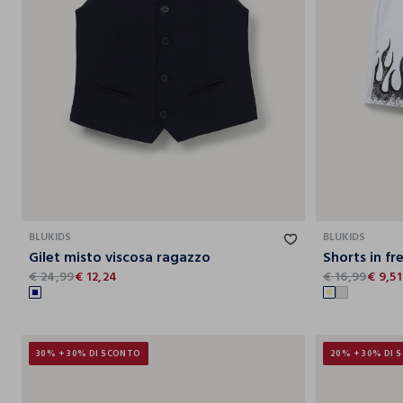
10-11
11-12
12-13
13-14
14-15
BLUKIDS
BLUKIDS
Gilet misto viscosa ragazzo
Shorts in fr
€ 24,99
€ 12,24
€ 16,99
€ 9,51
30% + 30% DI SCONTO
20% + 30% DI 