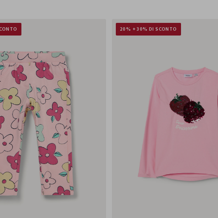
SCONTO
20% + 30% DI SCONTO
9-
12-
18-
24-
30-