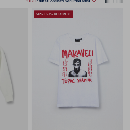
5.028
risultati ordinati per ultimi arrivi
50% + 50% DI SCONTO
2-
13-
14-
9-
10-
11-
12-
13-
14-