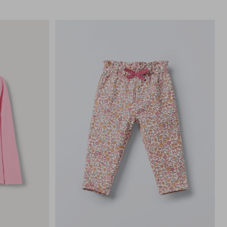
9-
9-
12-
18-
24-
30-