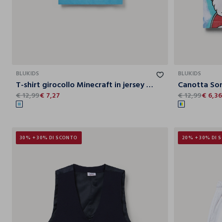
5-6
6-7
7-8
8-9
9-10
BLUKIDS
BLUKIDS
T-shirt girocollo Minecraft in jersey di puro cotone bambino
€ 12,99
€ 7,27
€ 12,99
€ 6,3
30% + 30% DI SCONTO
20% + 30% DI 