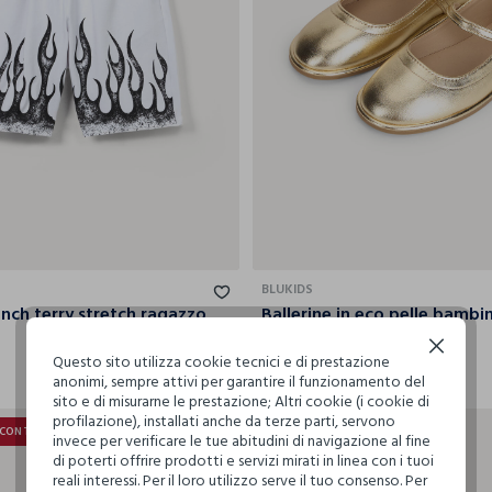
10-11
11-12
12-13
13-14
14-15
30
31
32
33
34
BLUKIDS
ench terry stretch ragazzo
Ballerine in eco pelle bambi
€ 19,99
€ 9,79
Continua senza accettare
Questo sito utilizza cookie tecnici e di prestazione
anonimi, sempre attivi per garantire il funzionamento del
sito e di misurarne le prestazione; Altri cookie (i cookie di
profilazione), installati anche da terze parti, servono
SCONTO
30% + 30% DI SCONTO
invece per verificare le tue abitudini di navigazione al fine
di poterti offrire prodotti e servizi mirati in linea con i tuoi
reali interessi. Per il loro utilizzo serve il tuo consenso. Per