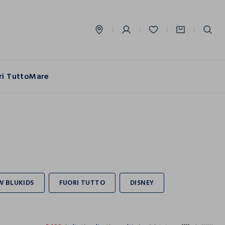
label.account.login
ri Tutto
Mare