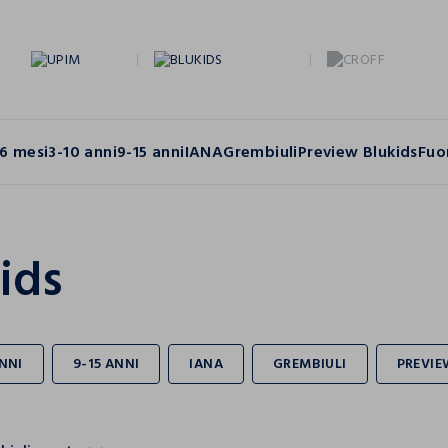
6 mesi
3-10 anni
9-15 anni
IANA
Grembiuli
Preview Blukids
Fuo
ids