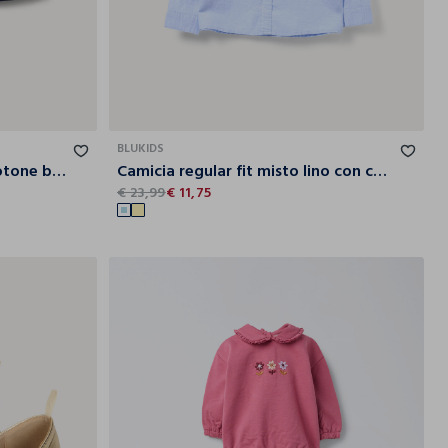
9-
7-8
8-9
10-11
11-12
12-13
13-14
14-15
10
BLUKIDS
Shorts in popeline di puro cotone bambino
Camicia regular fit misto lino con colletto alla francese ragazzo
€ 23,99
€ 11,75