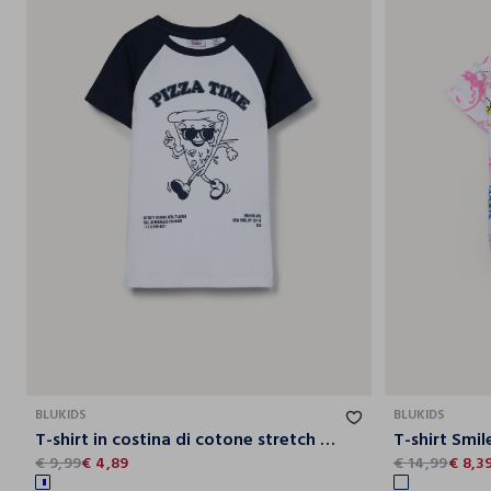
9-
10-
11-
12-
13-
14-
10
11
12
13
14
15
BLUKIDS
BLUKIDS
T-shirt in costina di cotone stretch ragazza
€ 9,99
€ 4,89
€ 14,99
€ 8,3