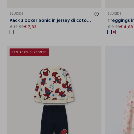
5-6
7-8
9-10
BLUKIDS
BLUKIDS
Pack 3 boxer Sonic in jersey di cotone stretch bambino
€ 13,99
€ 7,83
€ 9,99
€ 4,89
30% + 30% DI SCONTO