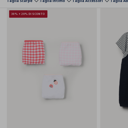
Taglia Scarpe
Taglia Intimo
Taglia Accessori
Taglia A
30% + 20% DI SCONTO
3-4
5-6
7-8
9-10