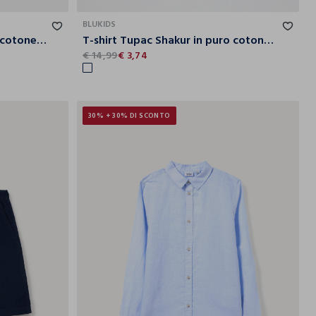
13
14
15
10
11
12
13
14
15
BLUKIDS
Felpa in french terry di puro cotone ragazza
T-shirt Tupac Shakur in puro cotone ragazzo
€ 14,99
€ 3,74
30% + 30% DI SCONTO