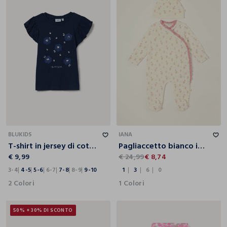
3-4
4-5
5-6
6-7
7-8
8-9
9-10
1
3
6
0
BLUKIDS
IANA
T-shirt in jersey di cotone stretch bambina
Pagliaccetto bianco in misto cotone con orsetti da neonata
€ 9,99
€ 24,99
€ 8,74
3-4
4-5
5-6
6-7
7-8
8-9
9-10
1
3
6
0
2 Colori
1 Colori
50% + 30% DI SCONTO