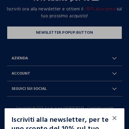
Iscriviti ora alla newsletter e ottieni il
-10% di sconto
sul
tuo prossimo acquisto!
AZIENDA
Chi Siamo
Franchising
ACCOUNT
Spedizioni
Resi e cambi
Log in / Sign in
Ordini
SEGUICI SUI SOCIAL
Dichiarazione accessibilità
RaccogliAMO
Carta Fedeltà Blukids
I nostri partner
Facebook
Instagram
FAQ
Contattaci: 0412399081 (lun-ven
Copyright © OVS S.p.A, p.iva 04240010274 - Capitale sociale
TikTok
9-17)
290.923.470,04
Iscriviti alla newsletter, per te
it |
italiano
uno sconto del 10% sul tuo