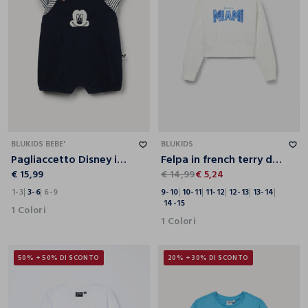
1-3
3-6
6-9
9-10
10-11
11-12
12-13
13-14
14-15
BLUKIDS BEBE'
BLUKIDS
Pagliaccetto Disney in misto cotone neonato
Felpa in french terry di puro cotone ragazza
€ 15,99
€ 14,99
€ 5,24
1-3
3-6
6-9
9-10
10-11
11-12
12-13
13-14
14-15
1 Colori
1 Colori
50% + 50% DI SCONTO
20% + 30% DI SCONTO