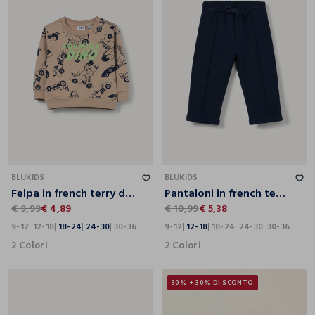
9-12
12-18
18-24
24-30
30-36
9-12
12-18
18-24
24-30
30-36
BLUKIDS
BLUKIDS
Felpa in french terry di puro cotone bimbo
Pantaloni in french terry di puro cotone bimbo
€ 9,99
€ 4,89
€ 10,99
€ 5,38
9-12
12-18
18-24
24-30
30-36
9-12
12-18
18-24
24-30
30-36
2 Colori
2 Colori
30% + 30% DI SCONTO