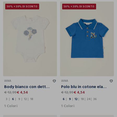
50% + 30% DI SCONTO
50% + 30% DI SCONTO
3
6
9
12
18
6
9
12
18
24
36
IANA
IANA
Body bianco con dettagli floreali in cotone elasticizzato da neonata
Polo blu in cotone elasticizzato a maniche corte regular fit da neonato
€ 12,99
€ 4,54
€ 12,99
€ 4,54
3
6
9
12
18
6
9
12
18
24
36
1 Colori
1 Colori