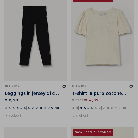
3-4
4-5
5-6
6-7
7-8
8-9
9-10
3-4
4-5
5-6
6-7
7-8
8-9
9-10
BLUKIDS
BLUKIDS
Leggings in jersey di cotone stretch bambina
T-shirt in puro cotone slub bambina
€ 6,99
€ 9,99
€ 4,89
3-4
4-5
5-6
6-7
7-8
8-9
9-10
3-4
4-5
5-6
6-7
7-8
8-9
9-10
2 Colori
2 Colori
50% + 30% DI SCONTO