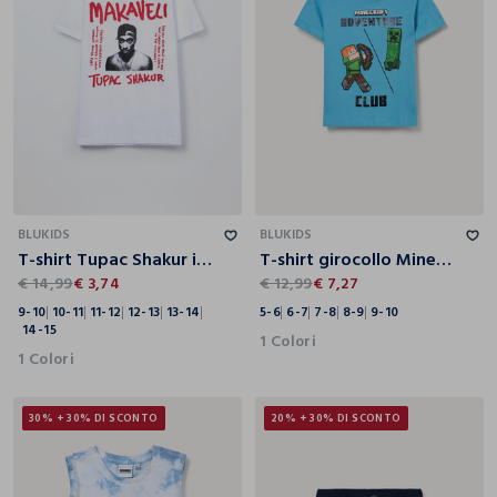
9-10
10-11
11-12
12-13
13-14
14-15
5-6
6-7
7-8
8-9
9-10
BLUKIDS
BLUKIDS
T-shirt Tupac Shakur in puro cotone ragazzo
T-shirt girocollo Minecraft in jersey di puro cotone bambino
€ 14,99
€ 3,74
€ 12,99
€ 7,27
9-10
10-11
11-12
12-13
13-14
5-6
6-7
7-8
8-9
9-10
14-15
1 Colori
1 Colori
30% + 30% DI SCONTO
20% + 30% DI SCONTO