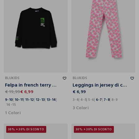
9-10
10-11
11-12
12-13
13-14
14-15
3-4
4-5
5-6
6-7
7-8
8-9
BLUKIDS
BLUKIDS
Felpa in french terry misto cotone ragazzo
Leggings in jersey di cotone stretch bambina
€ 19,99
€ 6,99
€ 6,99
9-10
10-11
11-12
12-13
13-14
3-4
4-5
5-6
6-7
7-8
8-9
14-15
3 Colori
1 Colori
30% + 30% DI SCONTO
30% + 30% DI SCONTO