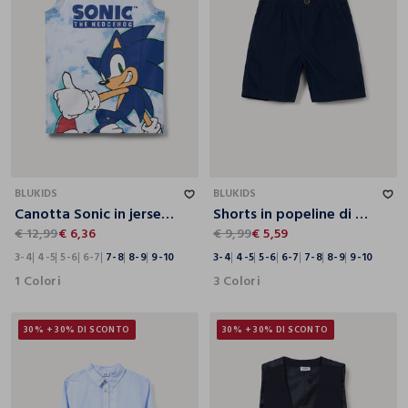
3-4
4-5
5-6
6-7
7-8
8-9
9-10
3-4
4-5
5-6
6-7
7-8
8-9
9-10
BLUKIDS
BLUKIDS
Canotta Sonic in jersey di puro cotone bambino
Shorts in popeline di puro cotone bambino
€ 12,99
€ 6,36
€ 9,99
€ 5,59
3-4
4-5
5-6
6-7
7-8
8-9
9-10
3-4
4-5
5-6
6-7
7-8
8-9
9-10
1 Colori
3 Colori
30% + 30% DI SCONTO
30% + 30% DI SCONTO