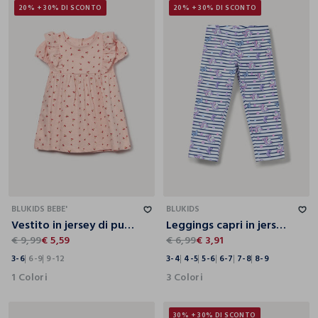
20% + 30% DI SCONTO
20% + 30% DI SCONTO
3-6
6-9
9-12
3-4
4-5
5-6
6-7
7-8
8-9
BLUKIDS BEBE'
BLUKIDS
Vestito in jersey di puro cotone neonata
Leggings capri in jersey di cotone stretch bambina
€ 9,99
€ 5,59
€ 6,99
€ 3,91
3-6
6-9
9-12
3-4
4-5
5-6
6-7
7-8
8-9
1 Colori
3 Colori
30% + 30% DI SCONTO