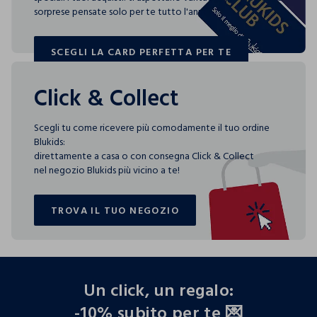
sorprese pensate solo per te tutto l'anno!
SCEGLI LA CARD PERFETTA PER TE
SCEGLI LA CARD PERFETTA PER TE
Click & Collect
Scegli tu come ricevere più comodamente il tuo ordine
Blukids:
direttamente a casa o con consegna Click & Collect
nel negozio Blukids più vicino a te!
TROVA IL TUO NEGOZIO
TROVA IL TUO NEGOZIO
footer.ariatitle
Un click, un regalo:
-10% subito per te 💌