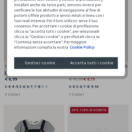
installati anche da terze parti, servono invece per
verificare le tue abitudini di navigazione al fine di
poterti offrire prodotti e servizi mirati in linea con i
tuoi reali interessi. Per il loro utilizzo serve il tuo
consenso. Per accettare i cookie di profilazione
clicca su "accetta tutti i cookie", per selezionarli
clicca su "Gestisci cookie" o per rifiutarli clicca su
"Continua senza accettare". Per maggiori
informazioni consulta la nostra
Cookie Policy
3-4
4-5
5-6
6-7
7-8
8-9
3-4
5-6
7-8
9-10
Gestisci cookie
Accetta tutti i cookie
BLUKIDS
BLUKIDS
Leggings flare fit in jersey di cotone stretch bambina
Pack 3 slip in jersey di cotone stretch bambina
€ 6,99
€ 10,99
€ 6,15
3-4
4-5
5-6
6-7
7-8
8-9
3-4
5-6
7-8
9-10
3 Colori
1 Colori
50% + 30% DI SCONTO