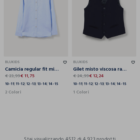
10-11
11-12
12-13
13-14
14-15
10-11
11-12
12-13
13-14
14-15
BLUKIDS
BLUKIDS
Camicia regular fit misto lino con colletto alla francese ragazzo
Gilet misto viscosa ragazzo
€ 23,99
€ 11,75
€ 24,99
€ 12,24
10-11
11-12
12-13
13-14
14-15
10-11
11-12
12-13
13-14
14-15
2 Colori
1 Colori
Stai visualizzando 4512 di 4.923 prodotti