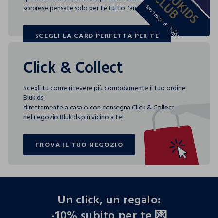
sorprese pensate solo per te tutto l'anno!
SCEGLI LA CARD PERFETTA PER TE
SCEGLI LA CARD PERFETTA PER TE
Click & Collect
Scegli tu come ricevere più comodamente il tuo ordine
Blukids:
direttamente a casa o con consegna Click & Collect
nel negozio Blukids più vicino a te!
TROVA IL TUO NEGOZIO
TROVA IL TUO NEGOZIO
footer.ariatitle
Un click, un regalo:
-10% subito per te 💌