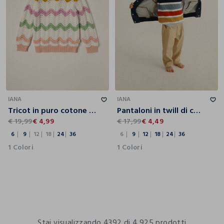
6
9
12
18
24
36
6
9
12
18
24
36
IANA
IANA
Tricot in puro cotone IANA neonata
Pantaloni in twill di cotone stretch IANA neonato
€ 19,99
€ 4,99
€ 17,99
€ 4,49
6
9
12
18
24
36
6
9
12
18
24
36
1 Colori
1 Colori
Stai visualizzando 4392 di 4.925 prodotti