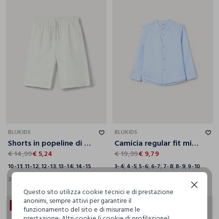
10-11
11-12
12-13
13-14
14-15
3-4
4-5
5-6
6-7
7-8
8-9
9-10
BLUKIDS
BLUKIDS
Shorts in popeline di puro cotone ragazzo
Camicia regular fit misto lino bambino
€ 14,99
€ 5,24
€ 19,99
€ 9,79
10-11
11-12
12-13
13-14
14-15
3-4
4-5
5-6
6-7
7-8
8-9
9-10
3 Colori
2 Colori
Continua senza accettare
Questo sito utilizza cookie tecnici e di prestazione
anonimi, sempre attivi per garantire il
30% + 30% DI SCONTO
30% + 30% DI SCONTO
funzionamento del sito e di misurarne le
prestazione; Altri cookie (i cookie di profilazione),