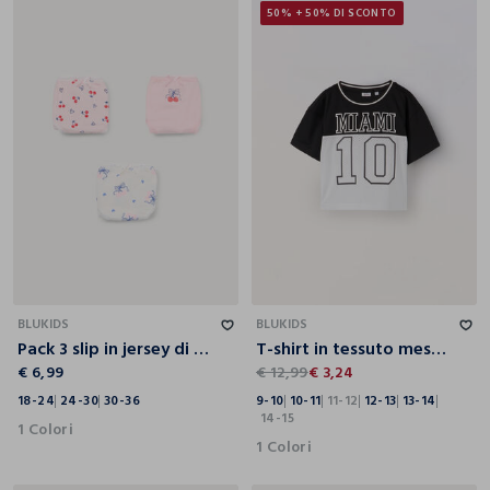
50% + 50% DI SCONTO
18-24
24-30
30-36
9-10
10-11
11-12
12-13
13-14
14-15
BLUKIDS
BLUKIDS
Pack 3 slip in jersey di cotone stretch
T-shirt in tessuto mesh ragazza
€ 6,99
€ 12,99
€ 3,24
18-24
24-30
30-36
9-10
10-11
11-12
12-13
13-14
14-15
1 Colori
1 Colori