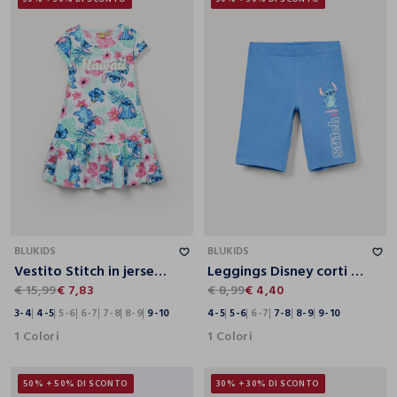
3-4
4-5
5-6
6-7
7-8
8-9
9-10
4-5
5-6
6-7
7-8
8-9
9-10
BLUKIDS
BLUKIDS
Vestito Stitch in jersey di puro cotone bambina
Leggings Disney corti fit slim in jersey di cotone stretch bambina
€ 15,99
€ 7,83
€ 8,99
€ 4,40
3-4
4-5
5-6
6-7
7-8
8-9
9-10
4-5
5-6
6-7
7-8
8-9
9-10
1 Colori
1 Colori
50% + 50% DI SCONTO
30% + 30% DI SCONTO