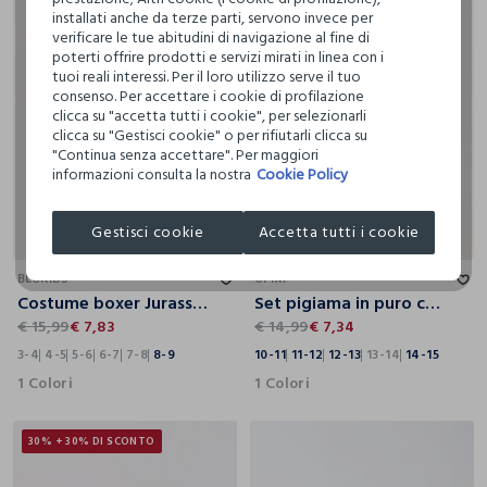
installati anche da terze parti, servono invece per
verificare le tue abitudini di navigazione al fine di
poterti offrire prodotti e servizi mirati in linea con i
tuoi reali interessi. Per il loro utilizzo serve il tuo
consenso. Per accettare i cookie di profilazione
clicca su "accetta tutti i cookie", per selezionarli
clicca su "Gestisci cookie" o per rifiutarli clicca su
"Continua senza accettare". Per maggiori
informazioni consulta la nostra
Cookie Policy
Gestisci cookie
Accetta tutti i cookie
3-4
4-5
5-6
6-7
7-8
8-9
10-11
11-12
12-13
13-14
14-15
BLUKIDS
UPIM
Costume boxer Jurassic World bambino
Set pigiama in puro cotone ragazzo
€ 15,99
€ 7,83
€ 14,99
€ 7,34
3-4
4-5
5-6
6-7
7-8
8-9
10-11
11-12
12-13
13-14
14-15
1 Colori
1 Colori
30% + 30% DI SCONTO