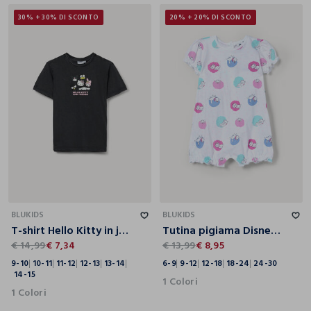
30% + 30% DI SCONTO
20% + 20% DI SCONTO
9-10
10-11
11-12
12-13
13-14
14-15
6-9
9-12
12-18
18-24
24-30
BLUKIDS
BLUKIDS
T-shirt Hello Kitty in jersey di puro cotone ragazza
Tutina pigiama Disney in puro cotone
€ 14,99
€ 7,34
€ 13,99
€ 8,95
9-10
10-11
11-12
12-13
13-14
6-9
9-12
12-18
18-24
24-30
14-15
1 Colori
1 Colori