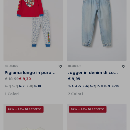
4-5
5-6
6-7
7-8
9-10
3-4
4-5
5-6
6-7
7-8
8-9
9-10
BLUKIDS
BLUKIDS
Pigiama lungo in puro cotone bambino Super Mario
Jogger in denim di cotone misto viscosa Relaxed Fit bambino
€ 18,99
€ 9,30
€ 9,99
4-5
5-6
6-7
7-8
9-10
3-4
4-5
5-6
6-7
7-8
8-9
9-10
1 Colori
2 Colori
20% + 30% DI SCONTO
30% + 30% DI SCONTO