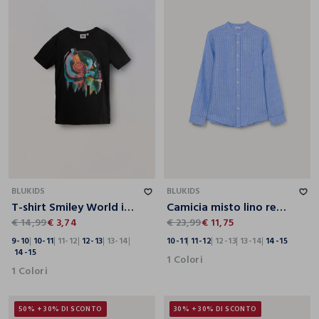
9-10
10-11
11-12
12-13
13-14
14-15
10-11
11-12
12-13
13-14
14-15
BLUKIDS
BLUKIDS
T-shirt Smiley World in puro cotone ragazzo
Camicia misto lino regolar fit ragazzo
€ 14,99
€ 3,74
€ 23,99
€ 11,75
9-10
10-11
11-12
12-13
13-14
10-11
11-12
12-13
13-14
14-15
14-15
1 Colori
1 Colori
50% + 30% DI SCONTO
30% + 30% DI SCONTO