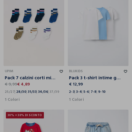
25/27
28/30
31/33
34/36
37/39
2-3
3-4
5-6
7-8
9-10
UPIM
BLUKIDS
Pack 7 calzini corti misto cotone
Pack 3 t-shirt intime girocollo in costina di puro cotone bambino
€ 9,99
€ 4,89
€ 12,99
25/27
28/30
31/33
34/36
37/39
2-3
3-4
5-6
7-8
9-10
1 Colori
1 Colori
30% + 30% DI SCONTO