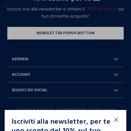
Iscriviti ora alla newsletter e ottieni il
-10% di sconto
sul
tuo prossimo acquisto!
AZIENDA
Chi Siamo
Franchising
ACCOUNT
Spedizioni
Resi e cambi
Log in / Sign in
Ordini
SEGUICI SUI SOCIAL
Dichiarazione accessibilità
RaccogliAMO
Carta Fedeltà Blukids
I nostri partner
Facebook
Instagram
FAQ
Contattaci: 0412399081 (lun-ven
Copyright © OVS S.p.A, p.iva 04240010274 - Capitale sociale
TikTok
9-17)
290.923.470,04
Iscriviti alla newsletter, per te
it |
italiano
uno sconto del 10% sul tuo