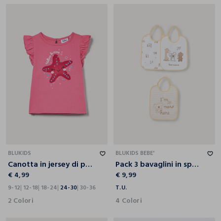
9-12
12-18
18-24
24-30
30-36
T.U.
BLUKIDS
BLUKIDS BEBE'
Canotta in jersey di puro cotone bimba
Pack 3 bavaglini in spugna neonata
€ 4,99
€ 9,99
9-12
12-18
18-24
24-30
30-36
T.U.
2 Colori
4 Colori