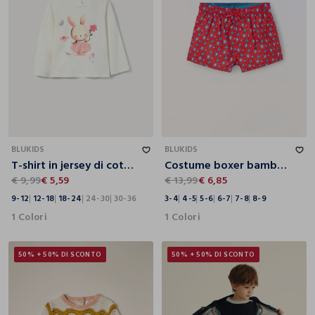
9-12
12-18
18-24
24-30
30-36
3-4
4-5
5-6
6-7
7-8
8-9
BLUKIDS
BLUKIDS
T-shirt in jersey di cotone stretch bimba
Costume boxer bambino
€ 9,99
€ 5,59
€ 13,99
€ 6,85
9-12
12-18
18-24
24-30
30-36
3-4
4-5
5-6
6-7
7-8
8-9
1 Colori
1 Colori
50% + 50% DI SCONTO
50% + 50% DI SCONTO