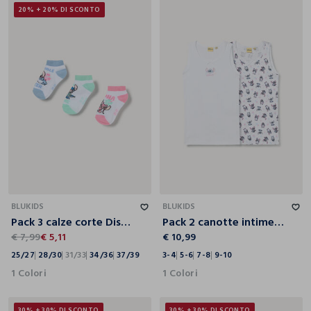
20% + 20% DI SCONTO
25/27
28/30
31/33
34/36
37/39
3-4
5-6
7-8
9-10
BLUKIDS
BLUKIDS
Pack 3 calze corte Disney misto cotone
Pack 2 canotte intime Stitch in puro cotone bambina
€ 7,99
€ 5,11
€ 10,99
25/27
28/30
31/33
34/36
37/39
3-4
5-6
7-8
9-10
1 Colori
1 Colori
30% + 30% DI SCONTO
30% + 30% DI SCONTO