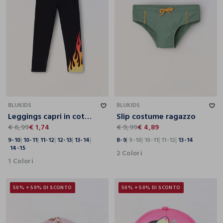
9-10
10-11
11-12
12-13
13-14
14-15
8-9
9-10
10-11
11-12
13-14
BLUKIDS
BLUKIDS
Leggings capri in cotone stretch ragazza
Slip costume ragazzo
€ 6,99
€ 1,74
€ 9,99
€ 4,89
9-10
10-11
11-12
12-13
13-14
8-9
9-10
10-11
11-12
13-14
14-15
2 Colori
1 Colori
50% + 50% DI SCONTO
50% + 50% DI SCONTO