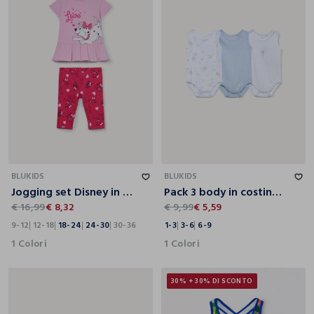
9-12
12-18
18-24
24-30
30-36
1-3
3-6
6-9
BLUKIDS
BLUKIDS
Jogging set Disney in jersey di cotone stretch bimba
Pack 3 body in costina di puro cotone
€ 16,99
€ 8,32
€ 9,99
€ 5,59
9-12
12-18
18-24
24-30
30-36
1-3
3-6
6-9
1 Colori
1 Colori
30% + 30% DI SCONTO