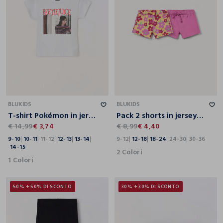
9-10
10-11
11-12
12-13
13-14
14-15
9-12
12-18
18-24
24-30
30-36
BLUKIDS
BLUKIDS
T-shirt Pokémon in jersey di puro cotone ragazzo
Pack 2 shorts in jersey di puro cotone bimba
€ 14,99
€ 3,74
€ 8,99
€ 4,40
9-10
10-11
11-12
12-13
13-14
9-12
12-18
18-24
24-30
30-36
14-15
2 Colori
1 Colori
50% + 50% DI SCONTO
30% + 30% DI SCONTO