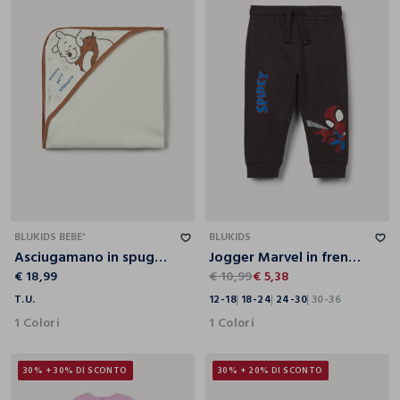
T.U.
12-18
18-24
24-30
30-36
BLUKIDS BEBE'
BLUKIDS
Asciugamano in spugna di puro cotone neonato
Jogger Marvel in french terry di puro cotone bimbo
€ 18,99
€ 10,99
€ 5,38
T.U.
12-18
18-24
24-30
30-36
1 Colori
1 Colori
30% + 30% DI SCONTO
30% + 20% DI SCONTO