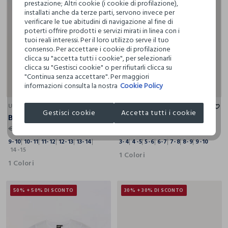
prestazione; Altri cookie (i cookie di profilazione),
installati anche da terze parti, servono invece per
verificare le tue abitudini di navigazione al fine di
poterti offrire prodotti e servizi mirati in linea con i
tuoi reali interessi. Per il loro utilizzo serve il tuo
consenso. Per accettare i cookie di profilazione
clicca su "accetta tutti i cookie", per selezionarli
clicca su "Gestisci cookie" o per rifiutarli clicca su
"Continua senza accettare". Per maggiori
informazioni consulta la nostra
Cookie Policy
9-10
10-11
11-12
12-13
13-14
14-15
3-4
4-5
5-6
6-7
7-8
8-9
9-10
UPIM
BLUKIDS
Gestisci cookie
Accetta tutti i cookie
Bomber varsity ragazzo
T-shirt in jersey di puro cotone bambina
€ 39,99
€ 9,99
€ 3,99
9-10
10-11
11-12
12-13
13-14
3-4
4-5
5-6
6-7
7-8
8-9
9-10
14-15
1 Colori
1 Colori
50% + 50% DI SCONTO
30% + 30% DI SCONTO