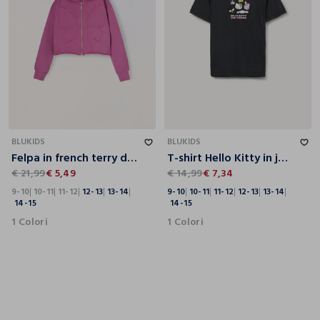
9-10
10-11
11-12
12-13
13-14
14-15
9-10
10-11
11-12
12-13
13-14
14-15
BLUKIDS
BLUKIDS
Felpa in french terry di puro cotone ragazza
T-shirt Hello Kitty in jersey di puro cotone ragazza
€ 21,99
€ 5,49
€ 14,99
€ 7,34
9-10
10-11
11-12
12-13
13-14
9-10
10-11
11-12
12-13
13-14
14-15
14-15
1 Colori
1 Colori