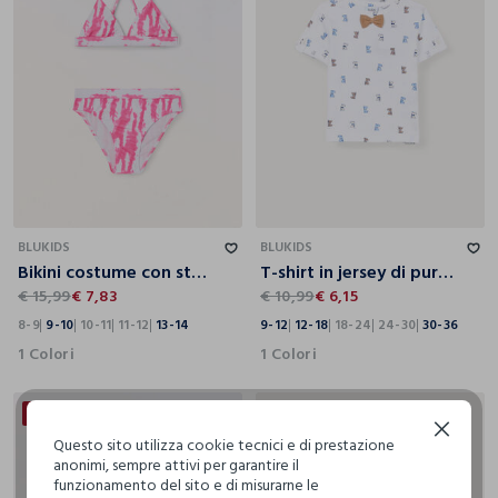
8-9
9-10
10-11
11-12
13-14
9-12
12-18
18-24
24-30
30-36
BLUKIDS
BLUKIDS
Bikini costume con stampa ragazza
T-shirt in jersey di puro cotone bimbo
€ 15,99
€ 7,83
€ 10,99
€ 6,15
8-9
9-10
10-11
11-12
13-14
9-12
12-18
18-24
24-30
30-36
1 Colori
1 Colori
50% + 50% DI SCONTO
Continua senza accettare
Questo sito utilizza cookie tecnici e di prestazione
anonimi, sempre attivi per garantire il
funzionamento del sito e di misurarne le