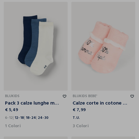
6-12
12-18
18-24
24-30
T.U.
BLUKIDS
BLUKIDS BEBE'
Pack 3 calze lunghe misto cotone
Calze corte in cotone terry stretch neonata
€ 5,49
€ 7,99
6-12
12-18
18-24
24-30
T.U.
1 Colori
3 Colori