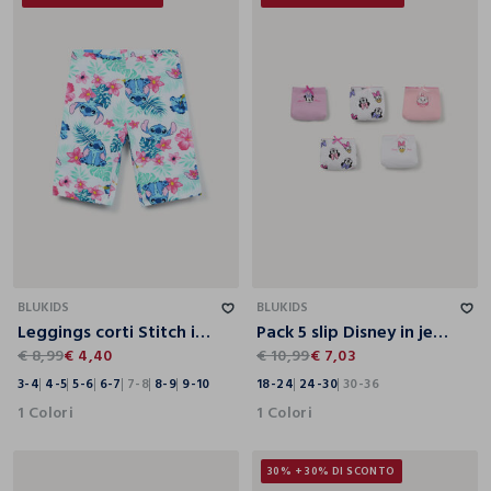
3-4
4-5
5-6
6-7
7-8
8-9
9-10
18-24
24-30
30-36
BLUKIDS
BLUKIDS
Leggings corti Stitch in jersey di cotone stretch bambina
Pack 5 slip Disney in jersey di puro cotone
€ 8,99
€ 4,40
€ 10,99
€ 7,03
3-4
4-5
5-6
6-7
7-8
8-9
9-10
18-24
24-30
30-36
1 Colori
1 Colori
30% + 30% DI SCONTO