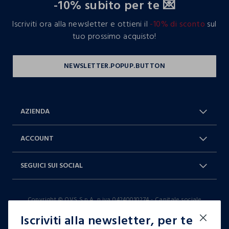
-10% subito per te 💌
Iscriviti ora alla newsletter e ottieni il
-10% di sconto
sul
tuo prossimo acquisto!
AZIENDA
Chi Siamo
Franchising
ACCOUNT
Spedizioni
Resi e cambi
Log in / Sign in
Ordini
SEGUICI SUI SOCIAL
Dichiarazione accessibilità
RaccogliAMO
Carta Fedeltà Blukids
I nostri partner
Facebook
Instagram
FAQ
Contattaci: 0412399081 (lun-ven
Copyright © OVS S.p.A, p.iva 04240010274 - Capitale sociale
TikTok
9-17)
290.923.470,04
Iscriviti alla newsletter, per te
it |
italiano