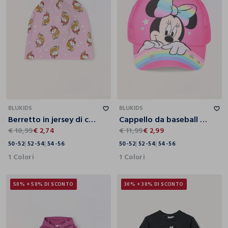
50-52
52-54
54-56
50-52
52-54
54-56
BLUKIDS
BLUKIDS
Berretto in jersey di cotone stretch
Cappello da baseball in twill
€ 10,99
€ 2,74
€ 11,99
€ 2,99
50-52
52-54
54-56
50-52
52-54
54-56
1 Colori
1 Colori
50% + 50% DI SCONTO
30% + 30% DI SCONTO