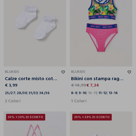
25/27
28/30
31/33
34/36
8-9
9-10
10-11
11-12
13-14
BLUKIDS
BLUKIDS
Calze corte misto cotone
Bikini con stampa ragazza
€ 3,99
€ 14,99
€ 7,34
25/27
28/30
31/33
34/36
8-9
9-10
10-11
11-12
13-14
2 Colori
1 Colori
30% + 30% DI SCONTO
20% + 30% DI SCONTO