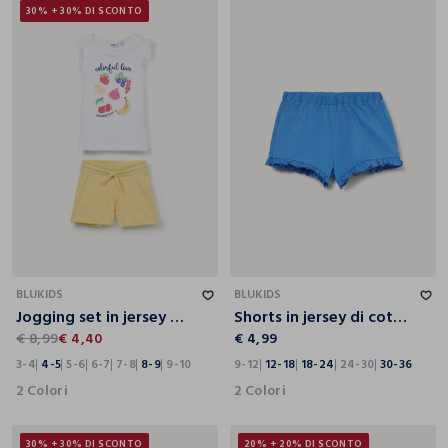
30% + 30% DI SCONTO
3-4
4-5
5-6
6-7
7-8
8-9
9-10
9-12
12-18
18-24
24-30
30-36
BLUKIDS
BLUKIDS
Jogging set in jersey di puro cotone bambina
Shorts in jersey di cotone stretch bimba
€ 8,99
€ 4,40
€ 4,99
3-4
4-5
5-6
6-7
7-8
8-9
9-10
9-12
12-18
18-24
24-30
30-36
2 Colori
2 Colori
30% + 30% DI SCONTO
20% + 20% DI SCONTO